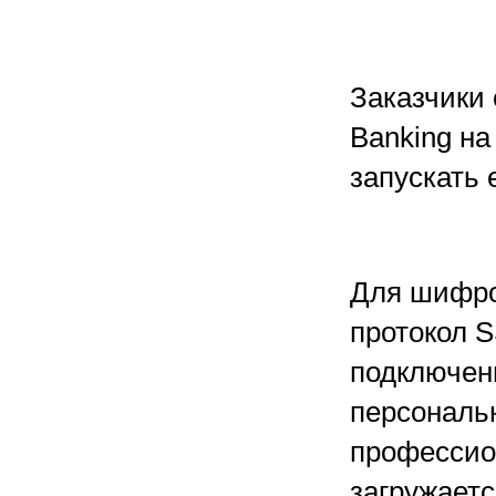
Заказчики 
Banking на
запускать 
Для шифро
протокол S
подключен
персональ
профессио
загружает