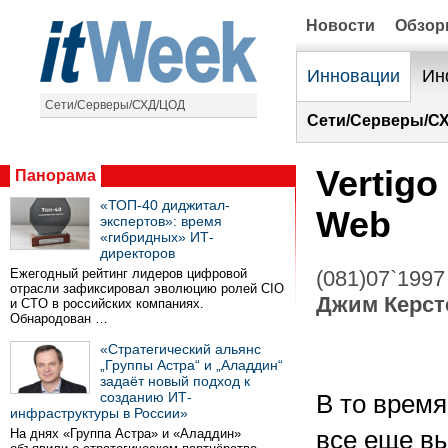
Новости
Обзо
Инновации
Ин
Сети/Серверы/СХД/ЦОД
Сети/Серверы/С
Vertig
Панорама
«ТОП-40 диджитал-
Web
экспертов»: время
«гибридных» ИТ-
директоров
Ежегодный рейтинг лидеров цифровой
(081)07`1997
отрасли зафиксировал эволюцию ролей CIO
Джим Керст
и CTO в российских компаниях.
Обнародован …
«Стратегический альянс
„Группы Астра“ и „Аладдин“
задаёт новый подход к
созданию ИТ-
В то время
инфраструктуры в России»
На днях «Группа Астра» и «Аладдин»
все еще в