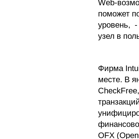
Web-возмо
поможет п
уровень, -
узел в пол
Фирма Intu
месте. В я
CheckFree
транзакций
унифициро
финансово
OFX (Open 