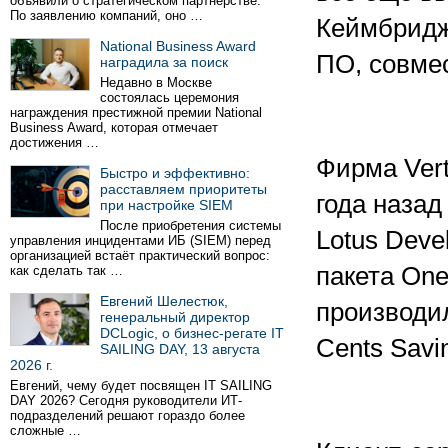
объявили о стратегическом партнёрстве.
По заявлению компаний, оно …
Кеймбриджа
National Business Award
ПО, совме
наградила за поиск
Недавно в Москве
состоялась церемония
награждения престижной премии National
Business Award, которая отмечает
достижения …
Фирма Vert
Быстро и эффективно:
расставляем приоритеты
года наза
при настройке SIEM
После приобретения системы
Lotus Deve
управления инцидентами ИБ (SIEM) перед
организацией встаёт практический вопрос:
пакета On
как сделать так …
Евгений Шелестюк,
производил
генеральный директор
DCLogic, о бизнес-регате IT
Cents Savi
SAILING DAY, 13 августа
2026 г.
Евгений, чему будет посвящен IT SAILING
DAY 2026? Сегодня руководители ИТ-
подразделений решают гораздо более
сложные …