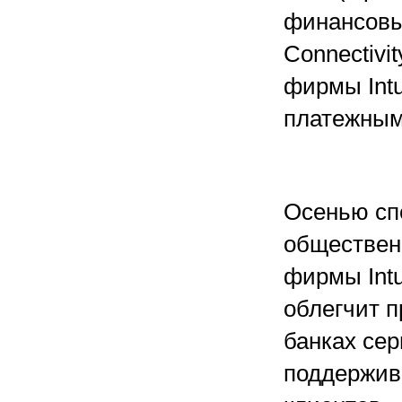
финансовы
Connectivi
фирмы Intu
платежным
Осенью сп
обществен
фирмы Intu
облегчит 
банках сер
поддержив