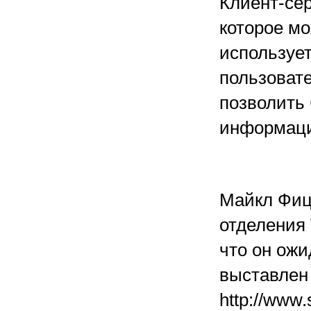
Клиент-се
которое мо
использует
пользоват
позволить
информаци
Майкл Фиц
отделения 
что он ожи
выставлен 
http://www