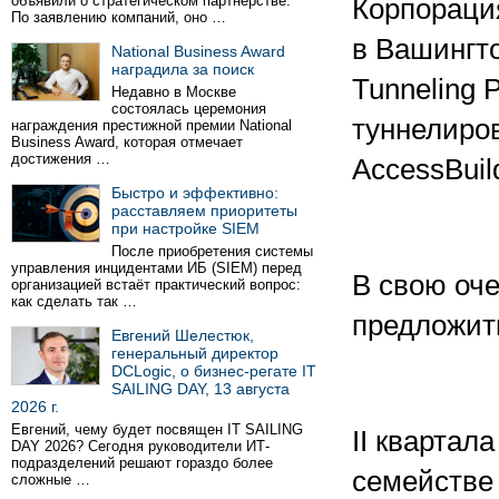
объявили о стратегическом партнёрстве.
Корпораци
По заявлению компаний, оно …
в Вашингто
National Business Award
наградила за поиск
Tunneling P
Недавно в Москве
состоялась церемония
туннелиро
награждения престижной премии National
Business Award, которая отмечает
достижения …
AccessBuil
Быстро и эффективно:
расставляем приоритеты
при настройке SIEM
После приобретения системы
управления инцидентами ИБ (SIEM) перед
В свою оче
организацией встаёт практический вопрос:
как сделать так …
предложит
Евгений Шелестюк,
генеральный директор
DCLogic, о бизнес-регате IT
SAILING DAY, 13 августа
2026 г.
Евгений, чему будет посвящен IT SAILING
II квартал
DAY 2026? Сегодня руководители ИТ-
подразделений решают гораздо более
семействе 
сложные …