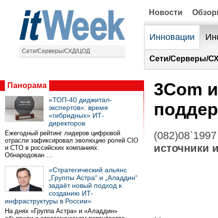
Новости
Обзо
Инновации
Ин
Сети/Серверы/СХД/ЦОД
Сети/Серверы/С
3Com и
Панорама
«ТОП-40 диджитал-
поддер
экспертов»: время
«гибридных» ИТ-
директоров
Ежегодный рейтинг лидеров цифровой
(082)08`1997
отрасли зафиксировал эволюцию ролей CIO
источники 
и CTO в российских компаниях.
Обнародован …
«Стратегический альянс
„Группы Астра“ и „Аладдин“
задаёт новый подход к
созданию ИТ-
инфраструктуры в России»
На днях «Группа Астра» и «Аладдин»