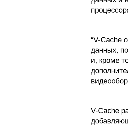
процессора
“V-Cache о
данных, п
и, кроме т
дополните
видеообор
V-Cache р
добавляющ