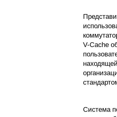
Представи
использов
коммутато
V-Cache о
пользоват
находящей
организац
стандартом
Система п