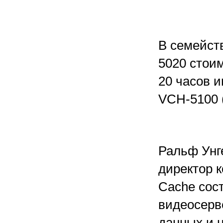
В семейств
5020 стои
20 часов и
VCH-5100 (
Ральф Унг
директор ко
Cache сос
видеосерв
данных и 