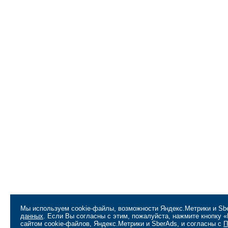
Мы используем cookie-файлы, возможности Яндекс.Метрики и Sbe
данных
. Если Вы согласны с этим, пожалуйста, нажмите кнопку
сайтом cookie-файлов, Яндекс.Метрики и SberAds, и согласны с
П