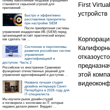
почему накопленные «кодовые упрощения»
First Virt
становятся серьезной угрозой для
приложений …
устройств
Быстро и эффективно:
расставляем приоритеты
при настройке SIEM
После приобретения системы
управления инцидентами ИБ (SIEM) перед
организацией встаёт практический вопрос:
Корпорация
как сделать так …
Калифорни
Состояние и перспективы
развития российских систем
управления
отказоуст
идентификацией и
доступом. Часть 2
предназна
Российское vs иностранное Сравнивая
функционал отечественных решений для
этой комп
управления идентификацией и доступом …
видеоконф
Названа лучшая студия
дизайна интерьера Санкт-
Петербурга в 2026 году для
IT-специалиста
Мы изучили рынок дизайн-студий
и поговорили с коллегами из IT, которые
недавно делали ремонт. Вердикт …