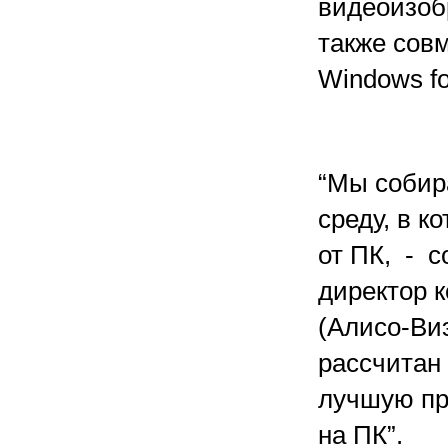
видеоизоб
также сов
Windows fo
“Мы собир
среду, в к
от ПК, - 
директор к
(Алисо-Виэ
рассчитан 
лучшую пр
на ПК”.