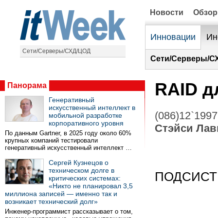
Новости
Обзо
Инновации
Ин
Сети/Серверы/СХД/ЦОД
Сети/Серверы/С
RAID д
Панорама
Генеративный
искусственный интеллект в
(086)12`1997
мобильной разработке
корпоративного уровня
Стэйси Лав
По данным Gartner, в 2025 году около 60%
крупных компаний тестировали
генеративный искусственный интеллект …
Сергей Кузнецов о
техническом долге в
ПОДСИСТ
критических системах:
«Никто не планировал 3,5
миллиона записей — именно так и
возникает технический долг»
Инженер-программист рассказывает о том,