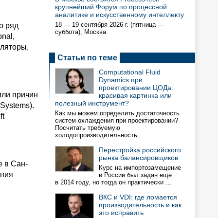
крупнейший Форум по процессной
аналитике и искусственному интеллекту
18 — 19 сентября 2026 г. (пятница —
о ряд
суббота), Москва
nal,
иляторы,
Статьи по теме
Computational Fluid
Dynamics при
проектировании ЦОДа:
или причин
красивая картинка или
полезный инструмент?
Systems).
Как мы можем определить достаточность
ft
систем охлаждения при проектировании?
Посчитать требуемую
холодопроизводительность …
Перестройка российского
рынка балансировщиков
 в Сан-
Курс на импортозамещение
ения
в России был задан еще
в 2014 году, но тогда он практически …
ВКС и VDI: где ломается
производительность и как
это исправить