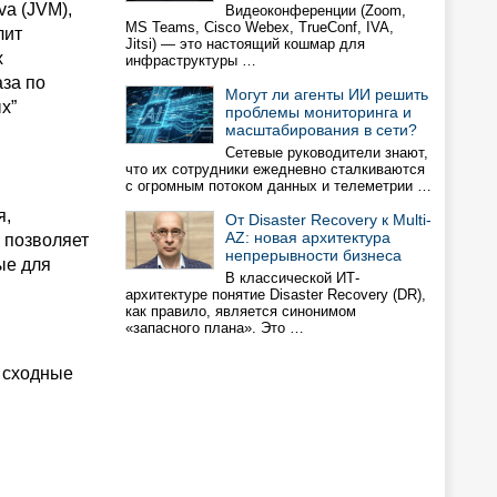
a (JVM),
Видеоконференции (Zoom,
MS Teams, Cisco Webex, TrueConf, IVA,
лит
Jitsi) — это настоящий кошмар для
х
инфраструктуры …
аза по
Могут ли агенты ИИ решить
х”
проблемы мониторинга и
масштабирования в сети?
Сетевые руководители знают,
что их сотрудники ежедневно сталкиваются
с огромным потоком данных и телеметрии …
я,
От Disaster Recovery к Multi-
AZ: новая архитектура
, позволяет
непрерывности бизнеса
ые для
В классической ИТ-
архитектуре понятие Disaster Recovery (DR),
как правило, является синонимом
«запасного плана». Это …
т сходные