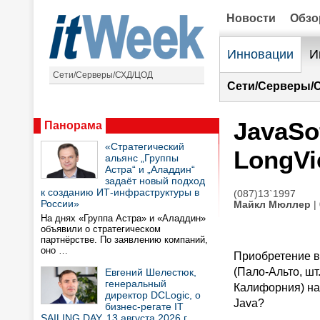
Новости
Обз
Инновации
И
Сети/Серверы/СХД/ЦОД
Сети/Серверы/
JavaSo
Панорама
«Стратегический
LongVi
альянс „Группы
Астра“ и „Аладдин“
задаёт новый подход
к созданию ИТ-инфраструктуры в
(087)13`1997
России»
Майкл Мюллер
|
На днях «Группа Астра» и «Аладдин»
объявили о стратегическом
партнёрстве. По заявлению компаний,
оно …
Приобретение в
(Пало-Альто, шт
Евгений Шелестюк,
генеральный
Калифорния) на
директор DCLogic, о
Java?
бизнес-регате IT
SAILING DAY, 13 августа 2026 г.