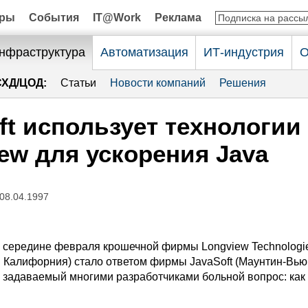
оры
События
IT@Work
Реклама
нфраструктура
Автоматизация
ИТ-индустрия
О
СХД/ЦОД:
Статьи
Новости компаний
Решения
ft использует технологии
ew для ускорения Java
 08.04.1997
 середине февраля крошечной фирмы Longview Technologi
. Калифорния) стало ответом фирмы JavaSoft (Маунтин-Вью,
 задаваемый многими разработчиками больной вопрос: как 