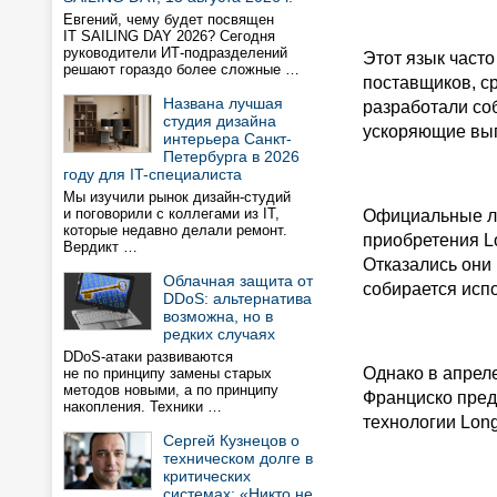
Евгений, чему будет посвящен
IT SAILING DAY 2026? Сегодня
руководители ИТ-подразделений
Этот язык часто
решают гораздо более сложные …
поставщиков, ср
Названа лучшая
разработали соб
студия дизайна
ускоряющие вып
интерьера Санкт-
Петербурга в 2026
году для IT-специалиста
Мы изучили рынок дизайн-студий
и поговорили с коллегами из IT,
Официальные ли
которые недавно делали ремонт.
приобретения L
Вердикт …
Отказались они 
Облачная защита от
собирается исп
DDoS: альтернатива
возможна, но в
редких случаях
DDoS-атаки развиваются
Однако в апрел
не по принципу замены старых
методов новыми, а по принципу
Франциско пред
накопления. Техники …
технологии Lon
Сергей Кузнецов о
техническом долге в
критических
системах: «Никто не