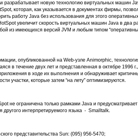
w разрабатывает новую технологию виртуальных машин Jav
Spot, которая, как указывается в документах фирмы, позво
рить работу Java без использования для этого оперативны
otSpot увеличит скорость виртуальных машин Java в два р
бой из имеющихся версий JVM и любым типом “оперативны
мации, опубликованной на Web-узле Animorphic, технологи
ся в течение двух лет и представленная в октябре 1996 г.
приложения в ходе их выполнения и обнаруживает критичн
сти участки, которые затем “на лету” оптимизируются.
Spot не ограничена только рамками Java и предусматривае
 другого интерпретируемого языка - Smalltalk.
кого представительства Sun: (095) 956-5470;