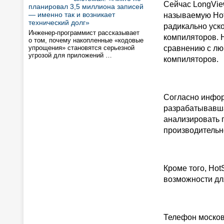
Сейчас LongVie
планировал 3,5 миллиона записей
— именно так и возникает
называемую Hot
технический долг»
радикально уско
Инженер-программист рассказывает
компиляторов. H
о том, почему накопленные «кодовые
упрощения» становятся серьезной
сравнению с лю
угрозой для приложений …
компиляторов.
Согласно инфор
разрабатывавшая
анализировать 
производительно
Кроме того, Hot
возможности для
Телефон московс