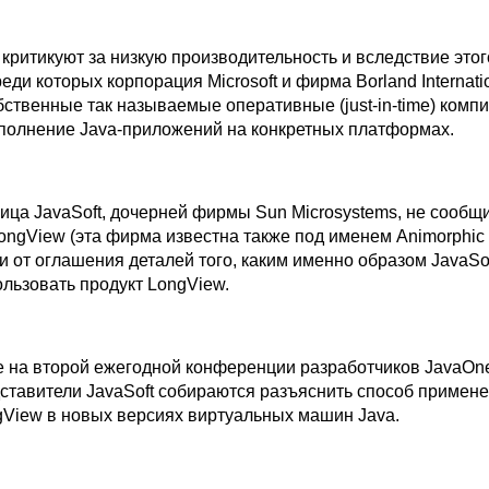
 критикуют за низкую производительность и вследствие этог
еди которых корпорация Microsoft и фирма Borland Internatio
ственные так называемые оперативные (just-in-time) комп
олнение Java-приложений на конкретных платформах.
ца JavaSoft, дочерней фирмы Sun Microsystems, не сообщ
ongView (эта фирма известна также под именем Animorphic 
и от оглашения деталей того, каким именно образом JavaSo
ользовать продукт LongView.
е на второй ежегодной конференции разработчиков JavaOne
ставители JavaSoft собираются разъяснить способ примен
gView в новых версиях виртуальных машин Java.