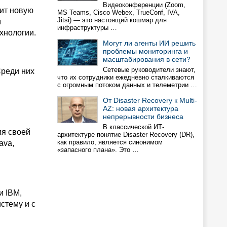
Видеоконференции (Zoom,
жит новую
MS Teams, Cisco Webex, TrueConf, IVA,
Jitsi) — это настоящий кошмар для
м
инфраструктуры …
хнологии.
Могут ли агенты ИИ решить
проблемы мониторинга и
масштабирования в сети?
Сетевые руководители знают,
Среди них
что их сотрудники ежедневно сталкиваются
с огромным потоком данных и телеметрии …
От Disaster Recovery к Multi-
AZ: новая архитектура
непрерывности бизнеса
В классической ИТ-
ия своей
архитектуре понятие Disaster Recovery (DR),
как правило, является синонимом
ava,
«запасного плана». Это …
и IBM,
стему и с