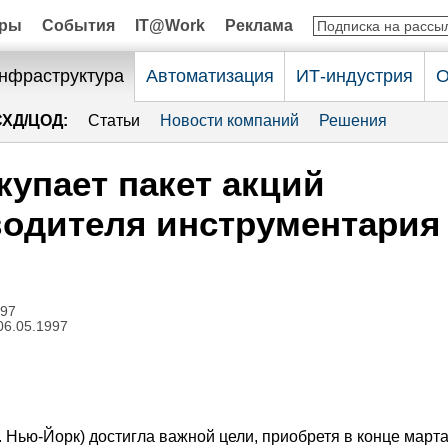
оры
События
IT@Work
Реклама
нфраструктура
Автоматизация
ИТ-индустрия
О
СХД/ЦОД:
Статьи
Новости компаний
Решения
купает пакет акций
одителя инструментария
997
06.05.1997
. Нью-Йорк) достигла важной цели, приобретя в конце март