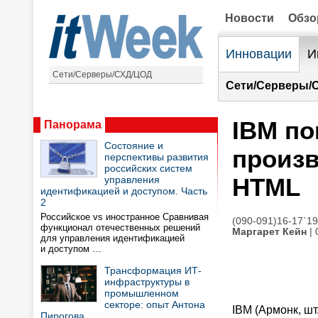
Новости
Обз
Инновации
И
Сети/Серверы/СХД/ЦОД
Сети/Серверы/
IBM по
Панорама
Состояние и
произв
перспективы развития
российских систем
HTML
управления
идентификацией и доступом. Часть
2
Российское vs иностранное Сравнивая
(090-091)16-17`1
функционал отечественных решений
Маргарет Кейн
| 
для управления идентификацией
и доступом …
Трансформация ИТ-
инфраструктуры в
промышленном
секторе: опыт Антона
IBM (Армонк, шт
Пирогова