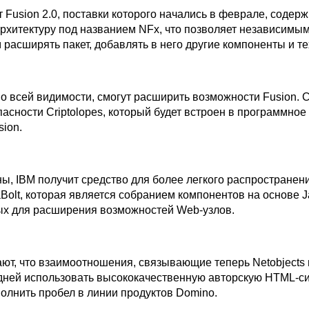
 Fusion 2.0, поставки которого начались в феврале, содер
рхитектуру под названием NFx, что позволяет независимы
расширять пакет, добавлять в него другие компоненты и те
о всей видимости, смогут расширить возможности Fusion. 
асности Criptolopes, который будет встроен в программное
ion.
ы, IBM получит средство для более легкого распространен
Bolt, которая является собранием компонентов на основе J
х для расширения возможностей Web-узлов.
ют, что взаимоотношения, связывающие теперь Netobjects 
дней использовать высококачественную авторскую HTML-си
олнить пробел в линии продуктов Domino.