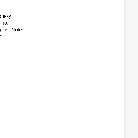
ольку
ino,
рке. -Notes
с