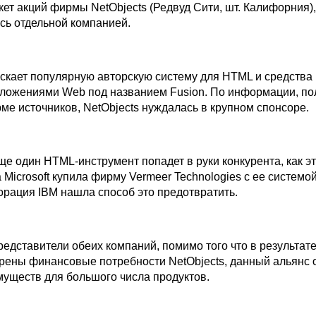
ет акций фирмы NetObjects (Редвуд Сити, шт. Калифорния),
сь отдельной компанией.
ускает популярную авторскую систему для HTML и средства
ложениями Web под названием Fusion. По информации, по
рме источников, NetObjects нуждалась в крупном спонсоре.
ще один HTML-инструмент попадет в руки конкурента, как э
а Microsoft купила фирму Vermeer Technologies с ее системо
орация IBM нашла способ это предотвратить.
едставители обеих компаний, помимо того что в результате
рены финансовые потребности NetObjects, данный альянс 
муществ для большого числа продуктов.