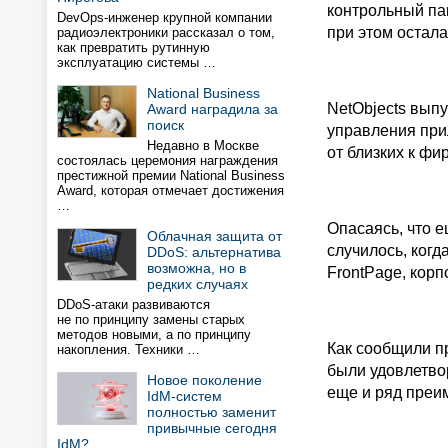
контрольный пак
DevOps-инженер крупной компании
при этом остала
радиоэлектроники рассказал о том,
как превратить рутинную
эксплуатацию системы …
National Business
NetObjects вып
Award наградила за
поиск
управления при
Недавно в Москве
от близких к фи
состоялась церемония награждения
престижной премии National Business
Award, которая отмечает достижения
…
Опасаясь, что е
Облачная защита от
случилось, когд
DDoS: альтернатива
возможна, но в
FrontPage, корп
редких случаях
DDoS-атаки развиваются
не по принципу замены старых
методов новыми, а по принципу
Как сообщили пр
накопления. Техники …
были удовлетво
Новое поколение
еще и ряд преи
IdM-систем
полностью заменит
привычные сегодня
IdM?