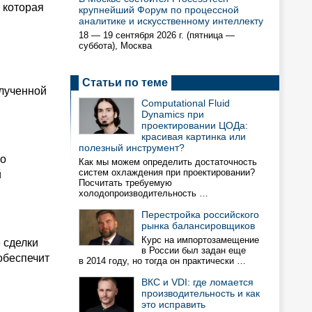
 которая
крупнейший Форум по процессной
аналитике и искусственному интеллекту
18 — 19 сентября 2026 г. (пятница —
суббота), Москва
Статьи по теме
лученной
Computational Fluid
Dynamics при
проектировании ЦОДа:
красивая картинка или
полезный инструмент?
то
Как мы можем определить достаточность
систем охлаждения при проектировании?
й
Посчитать требуемую
холодопроизводительность …
Перестройка российского
рынка балансировщиков
Курс на импортозамещение
 сделки
в России был задан еще
обеспечит
в 2014 году, но тогда он практически …
ВКС и VDI: где ломается
производительность и как
это исправить