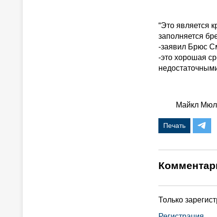
“Это является к
заполняется бре
-заявил Брюс См
-это хорошая ср
недостаточными
Майкл Мюллер
Печать
Комментар
Только зарегис
Регистрация