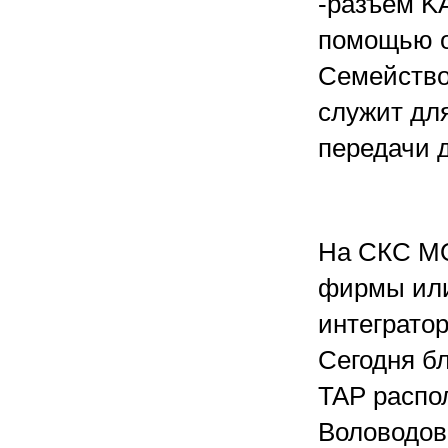
-разъем K
помощью о
Семейство
служит дл
передачи д
На СКС MO
фирмы ил
интегратор
Сегодня б
TAP распо
Воловодов