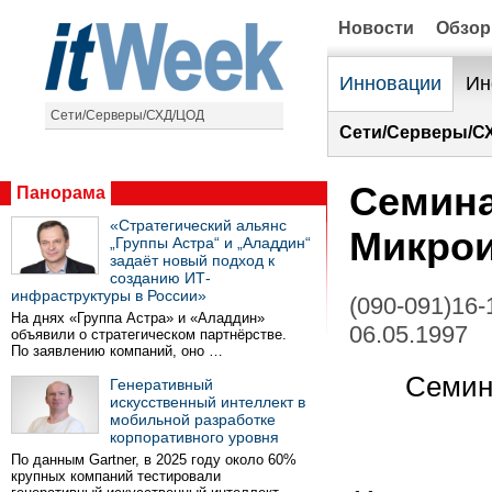
Новости
Обзо
Инновации
Ин
Сети/Серверы/СХД/ЦОД
Сети/Серверы/С
Семина
Панорама
«Стратегический альянс
Микро
„Группы Астра“ и „Аладдин“
задаёт новый подход к
созданию ИТ-
инфраструктуры в России»
(090-091)16-
На днях «Группа Астра» и «Аладдин»
06.05.1997
объявили о стратегическом партнёрстве.
По заявлению компаний, оно …
Семин
Генеративный
искусственный интеллект в
мобильной разработке
корпоративного уровня
По данным Gartner, в 2025 году около 60%
крупных компаний тестировали