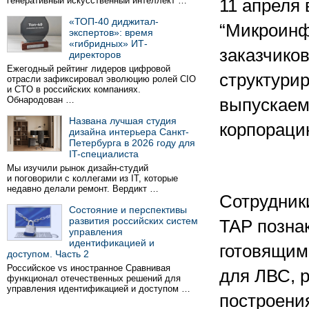
генеративный искусственный интеллект …
11 апреля
«ТОП-40 диджитал-
“Микроинф
экспертов»: время
«гибридных» ИТ-
заказчиков
директоров
Ежегодный рейтинг лидеров цифровой
структури
отрасли зафиксировал эволюцию ролей CIO
и CTO в российских компаниях.
Обнародован …
выпускаем
Названа лучшая студия
корпораци
дизайна интерьера Санкт-
Петербурга в 2026 году для
IT-специалиста
Мы изучили рынок дизайн-студий
и поговорили с коллегами из IT, которые
недавно делали ремонт. Вердикт …
Сотрудник
Состояние и перспективы
развития российских систем
TAP позна
управления
идентификацией и
готовящим
доступом. Часть 2
Российское vs иностранное Сравнивая
для ЛВС, 
функционал отечественных решений для
управления идентификацией и доступом …
построени