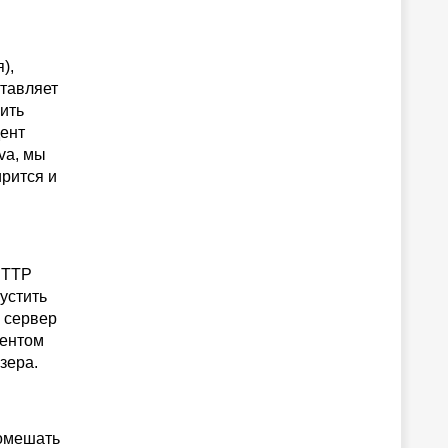
),
ставляет
ить
дент
va, мы
рится и
НТТР
устить
я сервер
гентом
зера.
помешать