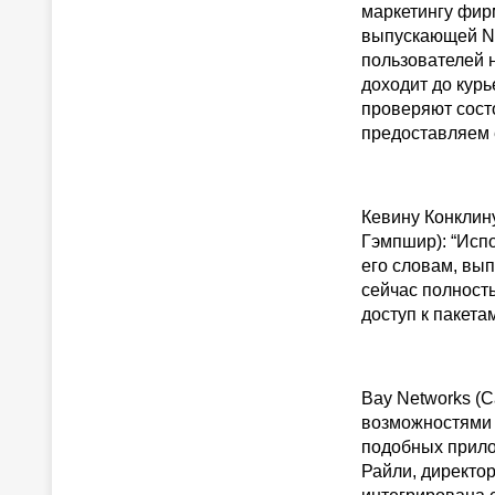
маркетингу фир
выпускающей Ne
пользователей 
доходит до курь
проверяют состо
предоставляем е
Кевину Конклину
Гэмпшир): “Исп
его словам, вы
сейчас полност
доступ к пакет
Bay Networks (
возможностями 
подобных прило
Райли, директор