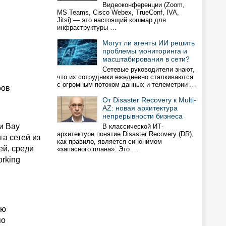
Видеоконференции (Zoom,
MS Teams, Cisco Webex, TrueConf, IVA,
Jitsi) — это настоящий кошмар для
инфраструктуры …
Могут ли агенты ИИ решить
проблемы мониторинга и
масштабирования в сети?
Сетевые руководители знают,
что их сотрудники ежедневно сталкиваются
с огромным потоком данных и телеметрии …
ров
От Disaster Recovery к Multi-
AZ: новая архитектура
непрерывности бизнеса
и Bay
В классической ИТ-
архитектуре понятие Disaster Recovery (DR),
а сетей из
как правило, является синонимом
ей, среди
«запасного плана». Это …
rking
ью
по