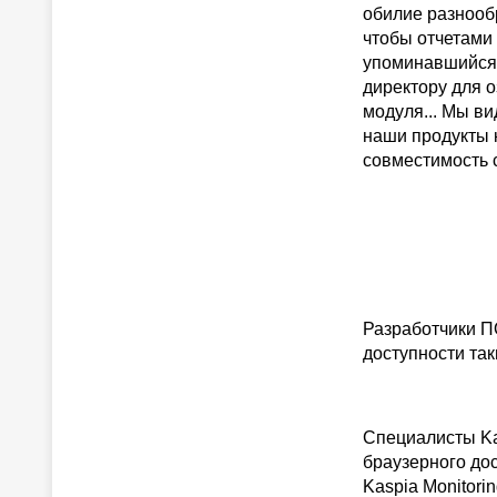
обилие разнооб
чтобы отчетами 
упоминавшийся 
директору для 
модуля... Мы в
наши продукты 
совместимость 
Разработчики П
доступности та
Специалисты Ka
браузерного дос
Kaspia Monitori