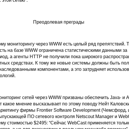
 этой сетью”.
Преодолевая преграды
вому мониторингу через WWW есть целый ряд препятствий. Т
ость на базе WWW ограничена статистическими данными за
од, а агенты НТТР не получили пока широкого распростра
тных средствах. К тому же новые системы должны быть по
наследованными компонентами, а это затрудняет использо
ологий.
ниторинг сетей через WWW призваны обеспечить Java- и A
т какое мнение высказывает по этому поводу Нейт Каловски
ркетингу фирмы Frontier Software Development (Чемсфорд, 
выпускающей ПО сетевого контроля Netscout Manager и Web
ему стоимостью $2495: “Сейчас WebCast применяется тольк