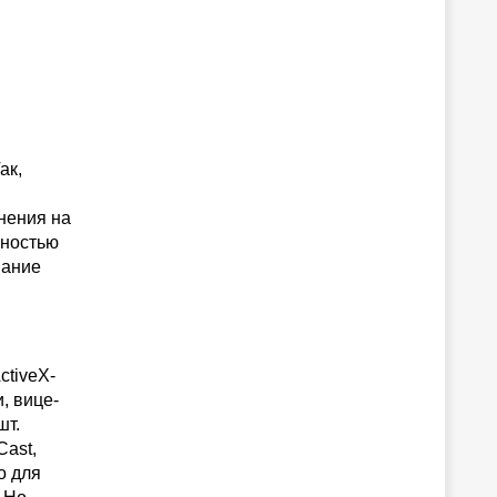
ак,
нения на
лностью
вание
ctiveX-
, вице-
шт.
Cast,
о для