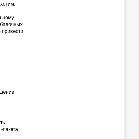
хотим,
льному
обавочных
о привести
ышение
ть
 -пакета