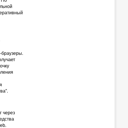
 Но
альной
перативный
е
-браузеры.
олучает
очку
еления
я
ва”.
г через
едства
eb.