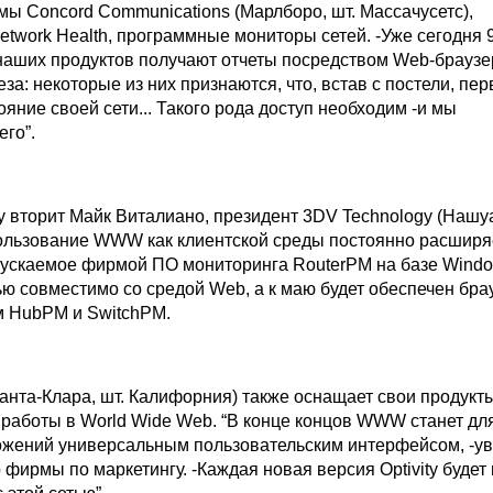
мы Concord Communications (Марлборо, шт. Массачусетс),
twork Health, программные мониторы сетей. -Уже сегодня
наших продуктов получают отчеты посредством Web-браузе
еза: некоторые из них признаются, что, встав с постели, п
яние своей сети... Такого рода доступ необходим -и мы
го”.
 вторит Майк Виталиано, президент 3DV Technology (Нашуа
ользование WWW как клиентской среды постоянно расширяе
пускаемое фирмой ПО мониторинга RouterPM на базе Wind
ью совместимо со средой Web, а к маю будет обеспечен бр
ам HubPM и SwitchPM.
Санта-Клара, шт. Калифорния) также оснащает свои продукт
работы в World Wide Web. “В конце концов WWW станет дл
жений универсальным пользовательским интерфейсом, -у
 фирмы по маркетингу. -Каждая новая версия Optivity будет