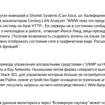
ругих компаний и Shomiti Systems (Сан-Хосе, шт. Калифорния
м анализатором Century LAN Analyzer. “WWW пока что пред
 систему на базе НТТР... Ее серверы не в состоянии сообщ
о неполадках в работе, -отмечает Йенси Линд, вице-прези
тингу. -Получив возможность создавать аплеты на языке Ja
вно отображать состояние сети в графическом виде. Расши
х функций”.
ереводу управления аппаратными средствами с SNMP на 
ать и Bay Networks. Нынешним летом фирма собирается вып
 Stack 301, для управления которым больше не потребуетс
овам Райли, новое устройство будет оснащено встроенным а
олит посылать запросы на него непосредственно с Web-брау
 к данным мониторинга через “Всемирную паутину” может 