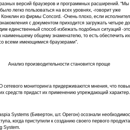
разных версий браузеров и программных расширений. “Мы 
было легко пользоваться на всех уровнях, -говорит уже
Конклин из фирмы Concord. -Очень плохо, если исполните
ознакомления с документом приходится загружать четыре д
идим единственный способ избежать подобных ситуаций -эт
к наименьшему общему знаменателю, то есть обеспечить их
со всеми имеющимися браузерами”.
Анализ производительности становится проще
О сетевого мониторинга придерживаются мнения, что пов
ких средств придаст их применению упреждающий характер.
spia Systems (Бивертон, шт. Орегон) осознали необходимос
тупа, когда приступили к созданию своего первого продукта
ng System.