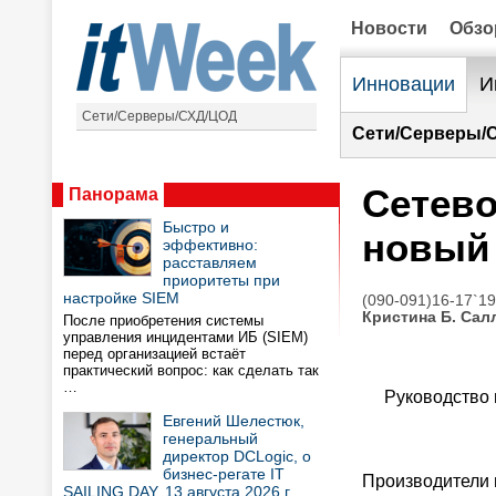
Новости
Обз
Инновации
И
Сети/Серверы/СХД/ЦОД
Сети/Серверы/
Сетево
Панорама
Быстро и
новый
эффективно:
расставляем
приоритеты при
настройке SIEM
(090-091)16-17`1
Кристина Б. Сал
После приобретения системы
управления инцидентами ИБ (SIEM)
перед организацией встаёт
практический вопрос: как сделать так
…
Руководство п
Евгений Шелестюк,
генеральный
директор DCLogic, о
бизнес-регате IT
Производители 
SAILING DAY, 13 августа 2026 г.