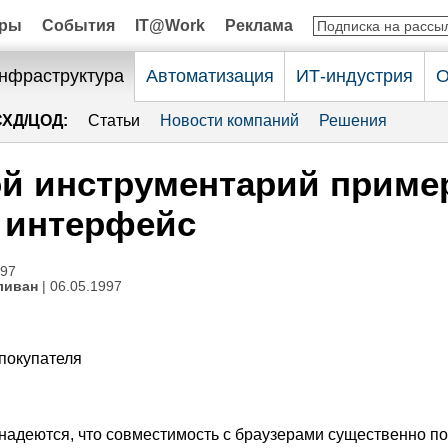
оры
События
IT@Work
Реклама
нфраструктура
Автоматизация
ИТ-индустрия
О
СХД/ЦОД:
Статьи
Новости компаний
Решения
й инструментарий приме
 интерфейс
997
ливан
| 06.05.1997
окупателя
надеются, что совместимость с браузерами существенно п