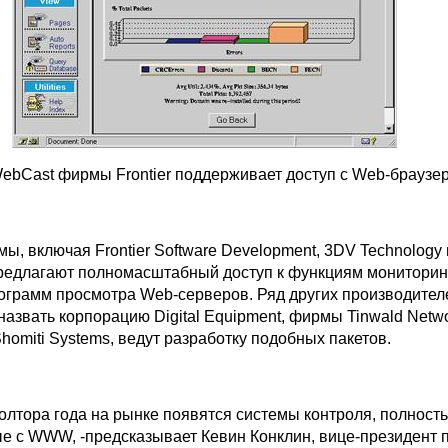
ebCast фирмы Frontier поддерживает доступ с Web-браузе
, включая Frontier Software Development, 3DV Technology 
предлагают полномасштабный доступ к функциям мониторинг
ограмм просмотра Web-серверов. Ряд других производител
азвать корпорацию Digital Equipment, фирмы Tinwald Netwo
Shomiti Systems, ведут разработку подобных пакетов.
олтора года на рынке появятся системы контроля, полност
е с WWW, -предсказывает Кевин Конклин, вице-президент 