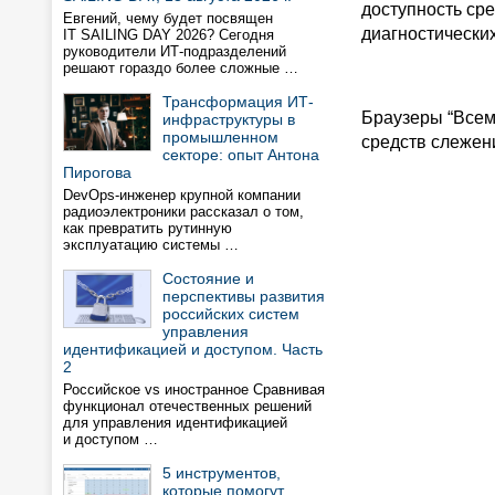
доступность сре
Евгений, чему будет посвящен
диагностически
IT SAILING DAY 2026? Сегодня
руководители ИТ-подразделений
решают гораздо более сложные …
Трансформация ИТ-
Браузеры “Всем
инфраструктуры в
промышленном
средств слежен
секторе: опыт Антона
Пирогова
DevOps-инженер крупной компании
радиоэлектроники рассказал о том,
как превратить рутинную
эксплуатацию системы …
Состояние и
перспективы развития
российских систем
управления
идентификацией и доступом. Часть
2
Российское vs иностранное Сравнивая
функционал отечественных решений
для управления идентификацией
и доступом …
5 инструментов,
которые помогут