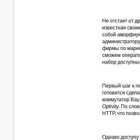
Не отстает от д
известная свои
собой аморфную
администратору 
фирмы по марке
сможем операти
набор доступны
Первый шаг к п
готовится сдел
коммутатор Bay
Optivity. По сл
НТТР, что позв
Однако доступу