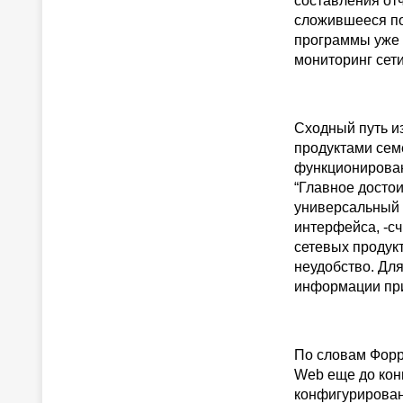
составления отч
сложившееся по
программы уже 
мониторинг сети
Сходный путь из
продуктами сем
функционирован
“Главное достои
универсальный 
интерфейса, -с
сетевых продукто
неудобство. Дл
информации при
По словам Форр
Web еще до кон
конфигурирован