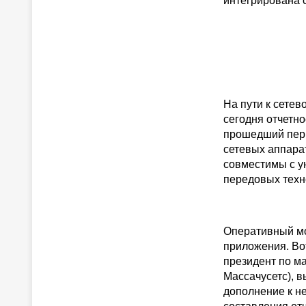
интегрирована с
На пути к сете
сегодня отчетн
прошедший пери
сетевых аппара
совместимы с у
передовых техн
Оперативный мо
приложения. Во
президент по ма
Массачусетс), 
дополнение к н