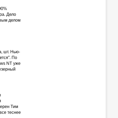
 90%
ра. Дело
ервым делом
, шт. Нью-
тся”. По
ows NT уже
аузерный
ы
я
верен Тим
 все теснее