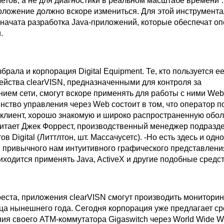
етов, а не для диагностики в реальном масштабе времени”.
ложение должно вскоре измениться. Для этой инструмент
начата разработка Java-приложений, которые обеспечат о
.
брала и корпорация Digital Equipment. Те, кто пользуется е
ейства clearVISN, предназначенными для контроля за
ием сети, смогут вскоре применять для работы с ними Web
нство управления через Web состоит в том, что оператор п
клиент, хорошо знакомую и широко распространенную обол
читает Джек Форрест, производственный менеджер подразд
в Digital (Литтлтон, шт. Массачусетс). -Но есть здесь и одно
я привычного нам интуитивного графического представлени
ходится применять Java, ActiveX и другие подобные средст
еста, приложения clearVISN смогут производить мониторин
ца нынешнего года. Сегодня корпорация уже предлагает ср
ия своего АТМ-коммутатора Gigaswitch через World Wide W