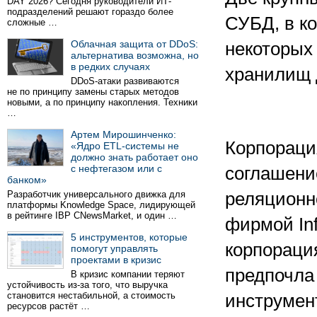
DAY 2026? Сегодня руководители ИТ-
подразделений решают гораздо более
СУБД, в к
сложные …
Облачная защита от DDoS:
некоторых
альтернатива возможна, но
в редких случаях
хранилищ 
DDoS-атаки развиваются
не по принципу замены старых методов
новыми, а по принципу накопления. Техники
…
Артем Мирошинченко:
Корпораци
«Ядро ETL-системы не
должно знать работает оно
с нефтегазом или с
соглашени
банком»
Разработчик универсального движка для
реляционн
платформы Knowledge Space, лидирующей
в рейтинге IBP CNewsMarket, и один …
фирмой Inf
5 инструментов, которые
корпораци
помогут управлять
проектами в кризис
предпочла
В кризис компании теряют
устойчивость из-за того, что выручка
становится нестабильной, а стоимость
инструмен
ресурсов растёт …