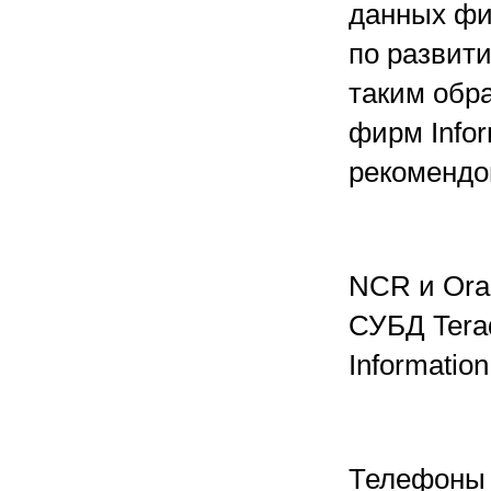
данных фи
по развит
таким обр
фирм Infor
рекомендо
NCR и Ora
СУБД Tera
Informatio
Телефоны 