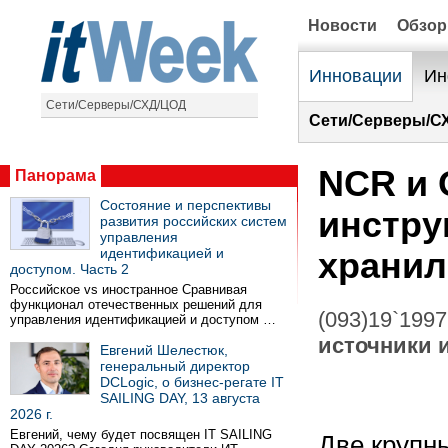
Новости
Обзо
Инновации
Ин
Сети/Серверы/СХД/ЦОД
Сети/Серверы/С
NCR и 
Панорама
Состояние и перспективы
инстру
развития российских систем
управления
идентификацией и
храни
доступом. Часть 2
Российское vs иностранное Сравнивая
функционал отечественных решений для
(093)19`1997
управления идентификацией и доступом …
источники
Евгений Шелестюк,
генеральный директор
DCLogic, о бизнес-регате IT
SAILING DAY, 13 августа
2026 г.
Евгений, чему будет посвящен IT SAILING
Две крупн