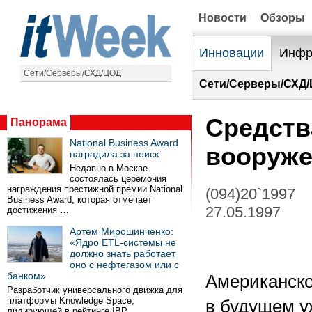
Новости
Обзоры
Инновации
Инфр
Сети/Серверы/СХД/ЦОД
Сети/Серверы/СХД/
Средств
Панорама
National Business Award
вооруж
наградила за поиск
Недавно в Москве
состоялась церемония
награждения престижной премии National
(094)20`1997
Business Award, которая отмечает
27.05.1997
достижения …
Артем Мирошинченко:
«Ядро ETL-системы не
должно знать работает
оно с нефтегазом или с
банком»
Американско
Разработчик универсального движка для
платформы Knowledge Space,
в будущем у
лидирующей в рейтинге IBP