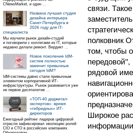
CNewsMarket, и один …
связи. Тако
Названа лучшая студия
заместитель
дизайна интерьера
Санкт-Петербурга в
2026 году для IT-
стратегиче
специалиста
Мы изучили рынок дизайн-студий
полковник О
и поговорили с коллегами из IT, которые
недавно делали ремонт. Вердикт …
том, чтобы 
Новое поколение IdM-
передовой",
систем полностью
заменит привычные
сегодня IdM?
рядовой име
IdM-системы давно стали привычным
элементом корпоративной ИТ-
навигационн
инфраструктуры. Рынок развивается уже
не первое десятилетие …
ориентирова
«ТОП-40 диджитал-
предназначе
экспертов»: время
«гибридных» ИТ-
директоров
Широкое рас
Ежегодный рейтинг лидеров цифровой
отрасли зафиксировал эволюцию ролей
информации 
CIO и CTO в российских компаниях.
Обнародован …