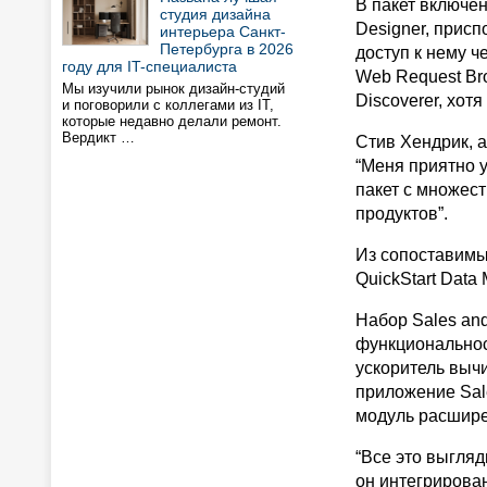
В пакет включен
студия дизайна
Designer, прис
интерьера Санкт-
Петербурга в 2026
доступ к нему ч
году для IT-специалиста
Web Request Br
Мы изучили рынок дизайн-студий
Discoverer, хот
и поговорили с коллегами из IT,
которые недавно делали ремонт.
Вердикт …
Стив Хендрик, а
“Меня приятно 
пакет с множес
продуктов”.
Из сопоставимы
QuickStart Data
Набор Sales and
функциональнос
ускоритель вычи
приложение Sal
модуль расширен
“Все это выгляд
он интегрирован