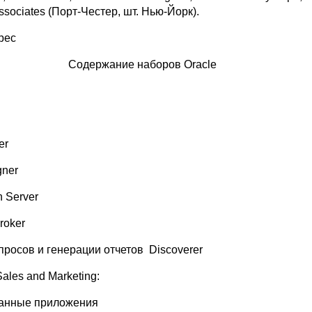
ssociates (Порт-Честер, шт. Нью-Йорк).
рес
Содержание наборов Oracle
er
gner
n Server
roker
просов и генерации отчетов Discoverer
Sales and Marketing:
ванные приложения