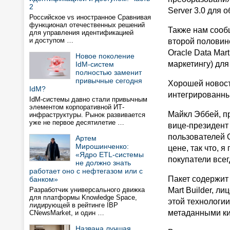
2
Server 3.0 для 
Российское vs иностранное Сравнивая
функционал отечественных решений
Также нам сооб
для управления идентификацией
и доступом …
второй половин
Oracle Data Mar
Новое поколение
маркетингу) для
IdM-систем
полностью заменит
привычные сегодня
Хорошей новость
IdM?
интегрированны
IdM-системы давно стали привычным
элементом корпоративной ИТ-
Майкл Эббей, пр
инфраструктуры. Рынок развивается
уже не первое десятилетие …
вице-президент
пользователей O
Артем
Мирошинченко:
цене, так что, 
«Ядро ETL-системы
покупатели все
не должно знать
работает оно с нефтегазом или с
Пакет содержит
банком»
Разработчик универсального движка
Mart Builder, л
для платформы Knowledge Space,
этой технологии
лидирующей в рейтинге IBP
метаданными ки
CNewsMarket, и один …
Названа лучшая