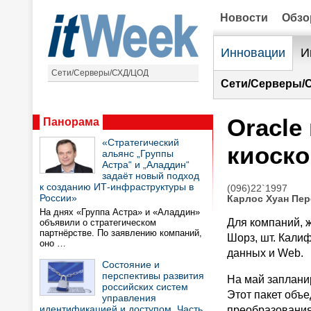
Новости
Обз
Инновации
И
Сети/Серверы/СХД/ЦОД
Сети/Серверы/
Oracle
Панорама
«Стратегический
киоск
альянс „Группы
Астра“ и „Аладдин“
задаёт новый подход
к созданию ИТ-инфраструктуры в
(096)22`1997
России»
Карлос Хуан Пер
На днях «Группа Астра» и «Аладдин»
Для компаний, 
объявили о стратегическом
партнёрстве. По заявлению компаний,
Шорз, шт. Кали
оно …
данных и Web.
Состояние и
перспективы развития
На май запланир
российских систем
Этот пакет объе
управления
идентификацией и доступом. Часть
преобразования 