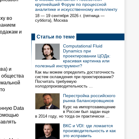
крупнейший Форум по процессной
аналитике и искусственному интеллекту
18 — 19 сентября 2026 г. (пятница —
ку во
суббота), Москва
званием
продажам и
Статьи по теме
Computational Fluid
Dynamics при
проектировании ЦОДа:
красивая картинка или
полезный инструмент?
ва) и
Как мы можем определить достаточность
о общества
систем охлаждения при проектировании?
Посчитать требуемую
ормальной
холодопроизводительность …
что
Перестройка российского
рынка балансировщиков
Курс на импортозамещение
анную Data
в России был задан еще
 помощью
в 2014 году, но тогда он практически …
равлять
ВКС и VDI: где ломается
производительность и как
это исправить