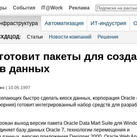
оры
События
IT@Work
Реклама
нфраструктура
Автоматизация
ИТ-индустрия
О
СХД/ЦОД:
Статьи
Новости компаний
Решения
 готовит пакеты для созд
ов данных
ес
| 10.06.1997
желающих быстро сделать киоск данных, корпорация Oracle 
форния) готовит интегрированный набор средств для разраб
ован выход версии пакета Oracle Data Mart Suite для Wind
диняет базу данных Oracle 7, технологии перемещения и
данных, версию приложения Designer 2000, Oracle Web App