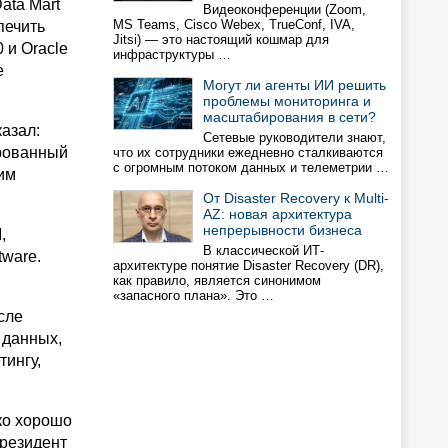
ata Mart
Видеоконференции (Zoom,
MS Teams, Cisco Webex, TrueConf, IVA,
печить
Jitsi) — это настоящий кошмар для
 и Oracle
инфраструктуры …
e
Могут ли агенты ИИ решить
проблемы мониторинга и
масштабирования в сети?
казал:
Сетевые руководители знают,
ированный
что их сотрудники ежедневно сталкиваются
с огромным потоком данных и телеметрии …
им
От Disaster Recovery к Multi-
AZ: новая архитектура
непрерывности бизнеса
,
В классической ИТ-
tware.
архитектуре понятие Disaster Recovery (DR),
как правило, является синонимом
«запасного плана». Это …
сле
 данных,
тингу,
ько хорошо
президент