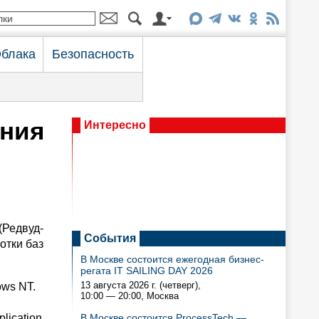
блака
Безопасность
ания
Интересно
(Редвуд-
События
отки баз
В Москве состоится ежегодная бизнес-
регата IT SAILING DAY 2026
13 августа 2026 г. (четверг),
ows NT.
10:00 — 20:00
, Москва
lication
В Москве состоится ProcessTech —