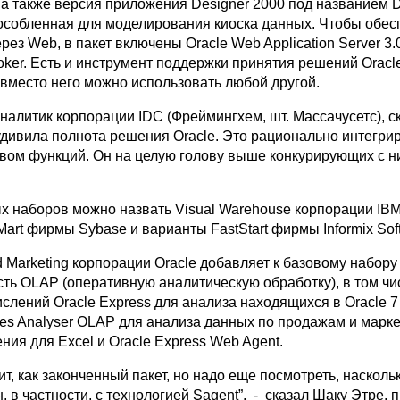
а также версия приложения Designer 2000 под названием D
пособленная для моделирования киоска данных. Чтобы обес
ерез Web, в пакет включены Oracle Web Application Server 3.0
oker. Есть и инструмент поддержки принятия решений Oracl
я вместо него можно использовать любой другой.
налитик корпорации IDC (Фреймингхем, шт. Массачусетс), с
удивила полнота решения Oracle. Это рационально интегр
твом функций. Он на целую голову выше конкурирующих с н
х наборов можно назвать Visual Warehouse корпорации IBM
 Mart фирмы Sybase и варианты FastStart фирмы Informix Sof
 Marketing корпорации Oracle добавляет к базовому набору
ть OLAP (оперативную аналитическую обработку), в том чи
слений Oracle Express для анализа находящихся в Oracle 7
es Analyser OLAP для анализа данных по продажам и марке
ия для Excel и Oracle Express Web Agent.
ит, как законченный пакет, но надо еще посмотреть, наскол
, в частности, с технологией Sagent”, - сказал Шаку Этре, 