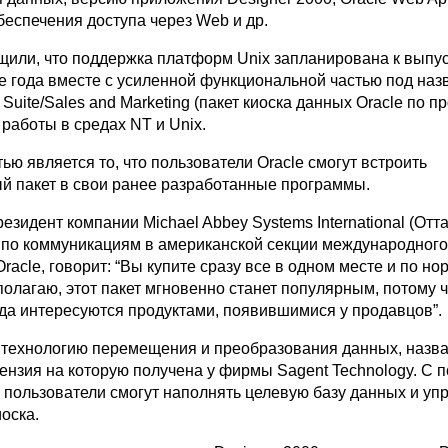
обеспечения доступа через Web и др.
щили, что поддержка платформ Unix запланирована к выпус
е года вместе с усиленной функциональной частью под на
t Suite/Sales and Marketing (пакет киоска данных Oracle по 
 работы в средах NT и Unix.
ю является то, что пользователи Oracle смогут встроить
й пакет в свои ранее разработанные программы.
езидент компании Michael Abbey Systems International (Отта
 по коммуникациям в американской секции международног
racle, говорит: “Вы купите сразу все в одном месте и по н
я полагаю, этот пакет мгновенно станет популярным, потому 
гда интересуются продуктами, появившимися у продавцов”.
 технологию перемещения и преобразования данных, назв
ицензия на которую получена у фирмы Sagent Technology. С
 пользователи смогут наполнять целевую базу данных и уп
оска.