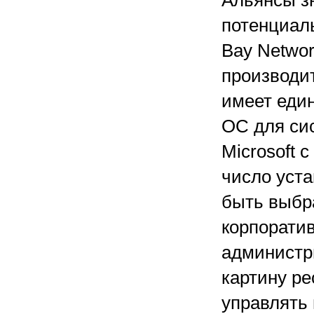
Альянсы з
потенциал
Bay Networ
производит
имеет един
ОС для си
Microsoft 
число уста
быть выбр
корпоратив
администр
картину р
управлять 