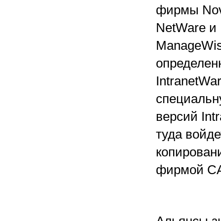
фирмы Nove
NetWare и 
ManageWis
определен
IntranetWa
специальну
версий Int
туда войд
копировани
фирмой CA