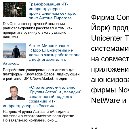
Трансформация ИТ-
инфраструктуры в
промышленном секторе:
Фирма Comp
опыт Антона Пирогова
DevOps-инженер крупной компании
Йорк) про
радиоэлектроники рассказал о том, как
превратить рутинную эксплуатацию
Unicenter
системы …
Артем Мирошинченко:
системами
«Ядро ETL-системы не
должно знать работает оно
на совмест
с нефтегазом или с
банком»
приложени
Разработчик универсального движка для
платформы Knowledge Space, лидирующей
анонсиров
в рейтинге IBP CNewsMarket, и один …
«Стратегический альянс
фирмы Nov
„Группы Астра“ и „Аладдин“
задаёт новый подход к
NetWare и 
созданию ИТ-
инфраструктуры в России»
На днях «Группа Астра» и «Аладдин»
объявили о стратегическом партнёрстве.
По заявлению компаний, оно …