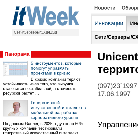
Новости
Обзо
Инновации
Ин
Сети/Серверы/СХД/ЦОД
Сети/Серверы/С
Unicen
Панорама
5 инструментов, которые
террит
помогут управлять
проектами в кризис
В кризис компании теряют
устойчивость из-за того, что выручка
(097)23`1997
становится нестабильной, а стоимость
17.06.1997
ресурсов растёт …
Генеративный
искусственный интеллект в
мобильной разработке
корпоративного уровня
Управлени
По данным Gartner, в 2025 году около 60%
крупных компаний тестировали
генеративный искусственный интеллект …