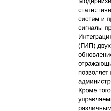
Модернизи
статистич
систем и п
сигналы пр
Интеграци
(ГИП) двух
обновление
отражающи
позволяет
администрир
Кроме того
управляемы
различным