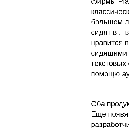
фирмы Pla
классическ
большом л
сидят в ..
нравится 
сидящими в
текстовых
помощю ау
Оба продук
Еще появя
разработч