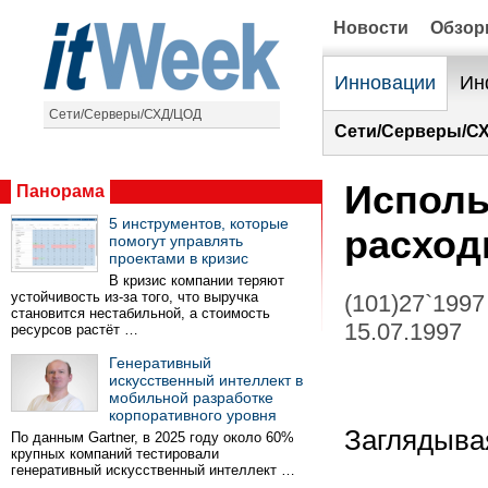
Новости
Обзо
Инновации
Ин
Сети/Серверы/СХД/ЦОД
Сети/Серверы/С
Исполь
Панорама
5 инструментов, которые
расход
помогут управлять
проектами в кризис
В кризис компании теряют
устойчивость из-за того, что выручка
(101)27`1997
становится нестабильной, а стоимость
15.07.1997
ресурсов растёт …
Генеративный
искусственный интеллект в
мобильной разработке
корпоративного уровня
Заглядыва
По данным Gartner, в 2025 году около 60%
крупных компаний тестировали
генеративный искусственный интеллект …