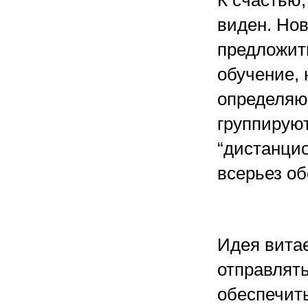
К счастью,
виден. Нов
предложить
обучение, 
определяю
группируют
“дистанцио
всерьез об
Идея витае
отправлять
обеспечить