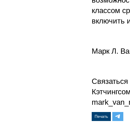
возможнос
классом ср
включить 
Марк Л. Ва
Связаться
Кэтчингсо
mark_van_
Печать