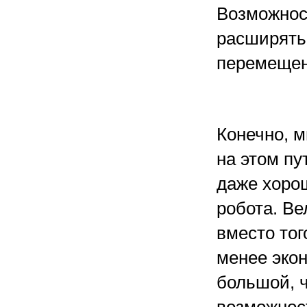
Возможнос
расширятьс
перемещен
Конечно, 
на этом п
даже хоро
робота. Ве
вместо тог
менее эко
большой, 