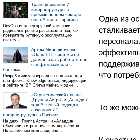
Трансформация ИТ-
инфраструктуры в
промышленном секторе:
Одна из ос
опыт Антона Пирогова
DevOps-инженер крупной компании
сталкивае
радиоэлектроники рассказал о том, как
превратить рутинную эксплуатацию
персонала
системы …
Артем Мирошинченко:
эффективно
«Ядро ETL-системы не
должно знать работает оно
поддержив
с нефтегазом или с
банком»
что потреб
Разработчик универсального движка для
платформы Knowledge Space, лидирующей
в рейтинге IBP CNewsMarket, и один …
«Стратегический альянс
„Группы Астра“ и „Аладдин“
задаёт новый подход к
То же можн
созданию ИТ-
инфраструктуры в России»
На днях «Группа Астра» и «Аладдин»
объявили о стратегическом партнёрстве.
По заявлению компаний, оно …