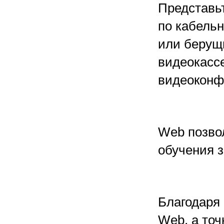
Представь
по кабель
или берущ
видеокасс
видеоконф
Web позво
обучения 
Благодаря
Web, а точн