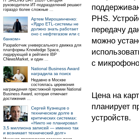
IT SAILING DAY 2026? Сегодня
руководители ИТ-подразделений решают
поддержива
гораздо более сложные …
PHS. Устрой
Артем Мирошинченко:
«Ядро ETL-системы не
передачу дан
должно знать работает
оно с нефтегазом или с
банком»
можно устан
Разработчик универсального движка для
платформы Knowledge Space,
использоват
лидирующей в рейтинге IBP
CNewsMarket, и один …
с микрофоно
National Business Award
наградила за поиск
Недавно в Москве
состоялась церемония
награждения престижной премии National
Цена на кар
Business Award, которая отмечает
достижения …
планирует пр
Сергей Кузнецов о
техническом долге в
устройств.
критических системах:
«Никто не планировал
3,5 миллиона записей — именно так
и возникает технический долг»