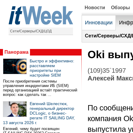
Новости
Обзоры
Инновации
Инфр
Сети/Серверы/СХД/ЦОД
Сети/Серверы/СХД/
Oki вып
Панорама
Быстро и эффективно:
расставляем
(109)35`1997
приоритеты при
настройке SIEM
Алексей Мак
После приобретения системы
управления инцидентами ИБ (SIEM)
перед организацией встаёт практический
вопрос: как сделать так …
Евгений Шелестюк,
По сообщени
генеральный директор
DCLogic, о бизнес-
компания Oki 
регате IT SAILING DAY,
13 августа 2026 г.
выпустила у
Евгений, чему будет посвящен