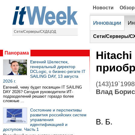
Новости
Обзо
Инновации
Ин
Сети/Серверы/СХД/ЦОД
Сети/Серверы/С
Hitach
Панорама
Евгений Шелестюк,
приобр
генеральный директор
DCLogic, о бизнес-регате IT
SAILING DAY, 13 августа
2026 г.
(143)19`1998
Евгений, чему будет посвящен IT SAILING
Влад Бори
DAY 2026? Сегодня руководители ИТ-
подразделений решают гораздо более
сложные …
Состояние и перспективы
развития российских систем
управления
В. Б.
идентификацией и
доступом. Часть 1