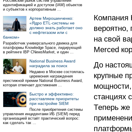
Российский рынок систем управления
идентификацией и доступом (IAM) объектов
и субъектов к корпоративным …
Компания 
Артем Мирошинченко:
«Ядро ETL-системы не
вероятно,
должно знать работает оно
с нефтегазом или с
банком»
на свой ва
Разработчик универсального движка для
платформы Knowledge Space, лидирующей
Merced кор
в рейтинге IBP CNewsMarket, и один …
National Business Award
До настоя
наградила за поиск
Недавно в Москве состоялась
крупные п
церемония награждения
престижной премии National Business Award,
мощности,
которая отмечает достижения …
Быстро и эффективно:
станциях 
расставляем приоритеты
при настройке SIEM
Теперь же
После приобретения системы
управления инцидентами ИБ (SIEM) перед
применени
организацией встаёт практический вопрос:
как сделать так …
платформы