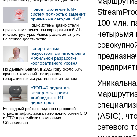
маршрутиз
Новое поколение IdM-
StreamPro
систем полностью заменит
привычные сегодня IdM?
100 млн. п
IdM-системы давно стали
привычным элементом корпоративной ИТ-
четырьмя 
инфраструктуры. Рынок развивается уже
не первое десятилетие …
совокупно
Генеративный
искусственный интеллект в
предназна
мобильной разработке
корпоративного уровня
предприят
По данным Gartner, в 2025 году около 60%
крупных компаний тестировали
генеративный искусственный интеллект …
Уникальна
«ТОП-40 диджитал-
маршрутиз
экспертов»: время
«гибридных» ИТ-
директоров
специализ
Ежегодный рейтинг лидеров цифровой
отрасли зафиксировал эволюцию ролей CIO
(ASIC), чт
и CTO в российских компаниях.
Обнародован …
сетевого т