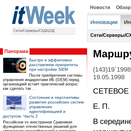
Новости
Обзо
Инновации
Ин
Сети/Серверы/СХД/ЦОД
Сети/Серверы/С
Маршру
Панорама
Быстро и эффективно:
расставляем приоритеты
(143)19`1998
при настройке SIEM
После приобретения системы
19.05.1998
управления инцидентами ИБ (SIEM) перед
организацией встаёт практический вопрос:
как сделать так …
СЕТЕВОЕ
Состояние и перспективы
развития российских систем
Е. П.
управления
идентификацией и
доступом. Часть 2
В середин
Российское vs иностранное Сравнивая
функционал отечественных решений для
управления идентификацией и доступом …