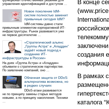
функционал отечественных решений для
В конце с
управления идентификацией и доступом …
(www.price
Новое поколение IdM-
систем полностью заменит
Internatio
привычные сегодня IdM?
IdM-системы давно стали
российско
привычным элементом корпоративной ИТ-
инфраструктуры. Рынок развивается уже
не первое десятилетие …
телекомму
«Стратегический альянс
заключени
„Группы Астра“ и „Аладдин“
задаёт новый подход к
создания 
созданию ИТ-
инфраструктуры в России»
информаци
На днях «Группа Астра» и «Аладдин»
объявили о стратегическом партнёрстве.
По заявлению компаний, оно …
В рамках 
Облачная защита от DDoS:
альтернатива возможна, но
размещенны
в редких случаях
DDoS-атаки развиваются
гипертекс
не по принципу замены старых методов
новыми, а по принципу накопления. Техники
каталога “
…