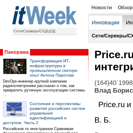
Новости
Обзо
Инновации
Ин
Сети/Серверы/СХД/ЦОД
Сети/Серверы/С
Price.r
Панорама
Трансформация ИТ-
интегр
инфраструктуры в
промышленном секторе:
опыт Антона Пирогова
DevOps-инженер крупной компании
(164)40`1998
радиоэлектроники рассказал о том, как
Влад Бори
превратить рутинную эксплуатацию системы
…
Price.ru 
Состояние и перспективы
развития российских систем
управления
идентификацией и
В. Б.
доступом. Часть 2
Российское vs иностранное Сравнивая