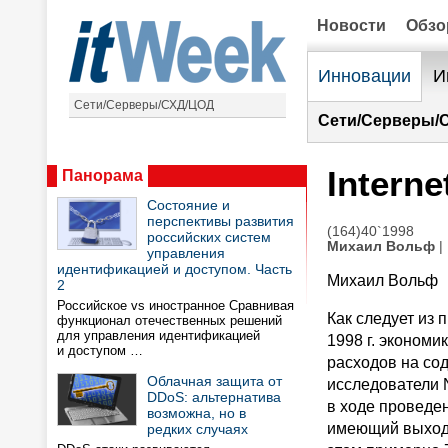
Новости
Обз
Инновации
И
Сети/Серверы/СХД/ЦОД
Сети/Серверы/
Intern
Панорама
Состояние и
перспективы развития
(164)40`1998
российских систем
Михаил Вольф
|
управления
идентификацией и доступом. Часть
Михаил Вольф
2
Российское vs иностранное Сравнивая
Как следует из 
функционал отечественных решений
для управления идентификацией
1998 г. экономи
и доступом …
расходов на со
Облачная защита от
исследователи 
DDoS: альтернатива
в ходе проведен
возможна, но в
имеющий выход в
редких случаях