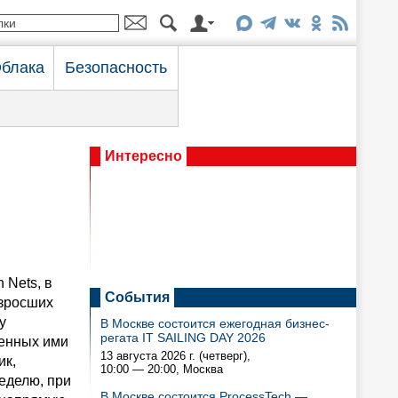
блака
Безопасность
Интересно
 Nets, в
События
озросших
у
В Москве состоится ежегодная бизнес-
регата IT SAILING DAY 2026
ченных ими
13 августа 2026 г. (четверг),
ик,
10:00 — 20:00
, Москва
неделю, при
В Москве состоится ProcessTech —