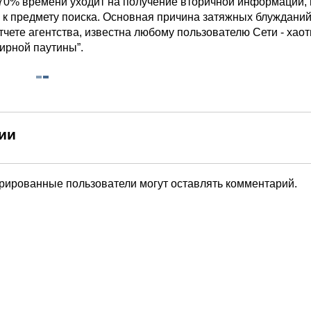
70% времени уходит на получение вторичной информации,
 к предмету поиска. Основная причина затяжных блужданий
чете агентства, известна любому пользователю Сети - хао
ирной паутины”.
ии
трированные пользователи могут оставлять комментарий.