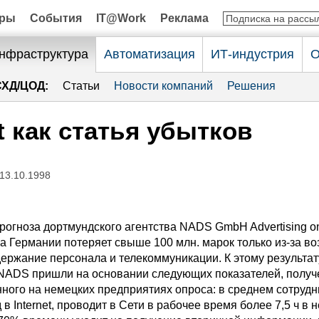
оры
События
IT@Work
Реклама
нфраструктура
Автоматизация
ИТ-индустрия
О
СХД/ЦОД:
Статьи
Новости компаний
Решения
et как статья убытков
 13.10.1998
прогноза дортмундского агентства NADS GmbH Advertising on
ка Германии потеряет свыше 100 млн. марок только из-за в
держание персонала и телекоммуникации. К этому результат
NADS пришли на основании следующих показателей, полу
ного на немецких предприятиях опроса: в среднем сотрудн
 Internet, проводит в Сети в рабочее время более 7,5 ч в 