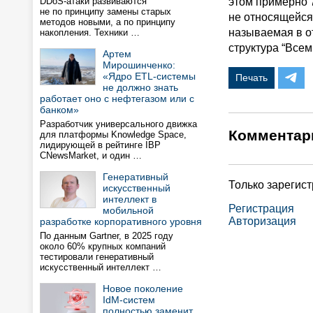
DDoS-атаки развиваются
этом примерно 
не по принципу замены старых
не относящейся
методов новыми, а по принципу
называемая в от
накопления. Техники …
структура “Всем
Артем
Мирошинченко:
«Ядро ETL-системы
Печать
не должно знать
работает оно с нефтегазом или с
банком»
Разработчик универсального движка
Комментар
для платформы Knowledge Space,
лидирующей в рейтинге IBP
CNewsMarket, и один …
Генеративный
Только зарегис
искусственный
интеллект в
Регистрация
мобильной
Авторизация
разработке корпоративного уровня
По данным Gartner, в 2025 году
около 60% крупных компаний
тестировали генеративный
искусственный интеллект …
Новое поколение
IdM-систем
полностью заменит