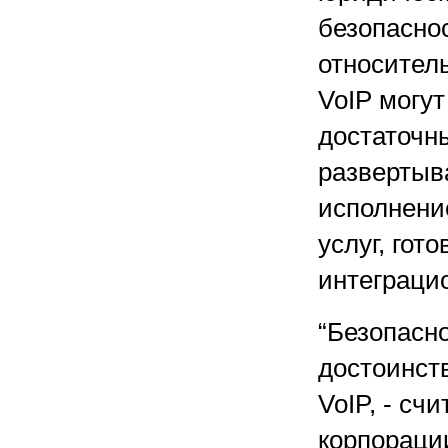
безопасно
относител
VoIP могут
достаточн
развертыв
исполнени
услуг, гот
интеграци
“Безопасно
достоинст
VoIP, - сч
корпорации