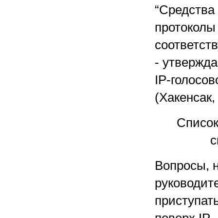
“Средства
протоколы 
соответст
- утвержд
IP-голосов
(Хакенсак,
Список
с
Вопросы, 
руководит
приступат