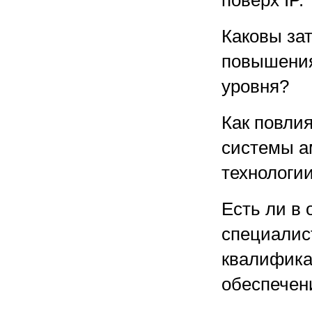
поверх IP.
Каковы за
повышения
уровня?
Как повли
системы а
технологи
Есть ли в
специалис
квалифика
обеспечен