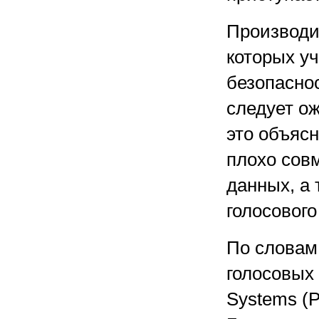
Производит
которых у
безопаснос
следует ож
это объяс
плохо сов
данных, а
голосового
По словам
голосовых
Systems (