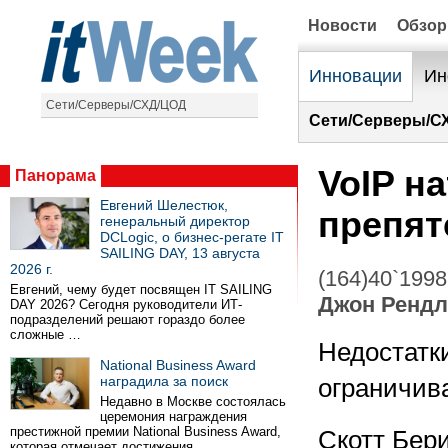
Новости
Обзо
Инновации
Ин
Сети/Серверы/СХД/ЦОД
Сети/Серверы/С
VoIP н
Панорама
Евгений Шелестюк,
препят
генеральный директор
DCLogic, о бизнес-регате IT
SAILING DAY, 13 августа
2026 г.
(164)40`1998
Евгений, чему будет посвящен IT SAILING
Джон Ренд
DAY 2026? Сегодня руководители ИТ-
подразделений решают гораздо более
сложные …
Недостатк
National Business Award
наградила за поиск
ограничива
Недавно в Москве состоялась
церемония награждения
престижной премии National Business Award,
Скотт Бер
которая отмечает достижения …