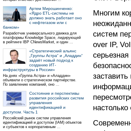
Артем Мирошинченко:
Многим ко
«Ядро ETL-системы не
должно знать работает оно
неожиданн
с нефтегазом или с
банком»
систем пер
Разработчик универсального движка для
платформы Knowledge Space, лидирующей
в рейтинге IBP CNewsMarket, и один …
over IP, V
«Стратегический альянс
серьезная
„Группы Астра“ и „Аладдин“
задаёт новый подход к
безопаснос
созданию ИТ-
инфраструктуры в России»
заставить
На днях «Группа Астра» и «Аладдин»
объявили о стратегическом партнёрстве.
По заявлению компаний, оно …
информаци
Состояние и перспективы
пересмотр
развития российских систем
управления
настолько 
идентификацией и
доступом. Часть 1
Российский рынок систем управления
Современн
идентификацией и доступом (IAM) объектов
и субъектов к корпоративным …