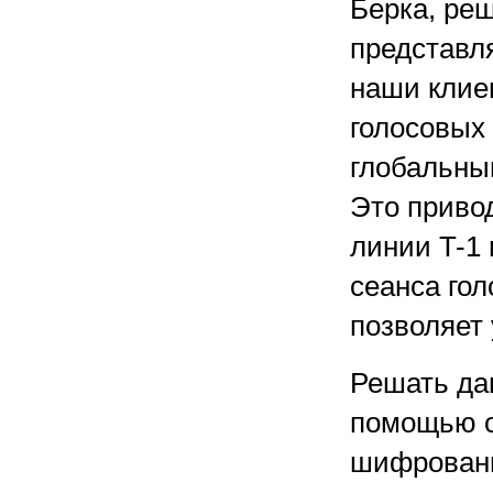
Берка, ре
представля
наши клие
голосовых
глобальным
Это привод
линии T-1 
сеанса гол
позволяет
Решать да
помощью о
шифровани