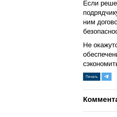
Если реше
подрядчику
ним догов
безопасно
Не окажут
обеспечен
сэкономит
Печать
Коммент