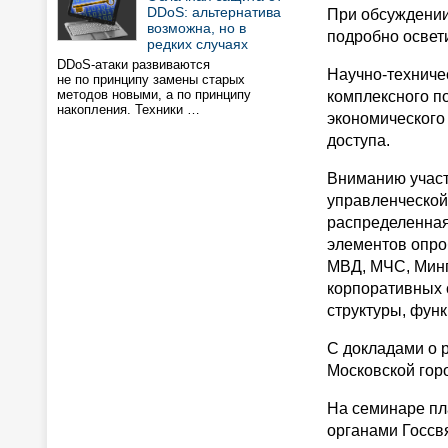
DDoS: альтернатива
При обсуждении
возможна, но в
подробно освет
редких случаях
DDoS-атаки развиваются
Научно-техниче
не по принципу замены старых
методов новыми, а по принципу
комплексного по
накопления. Техники …
экономического
доступа.
Вниманию участ
управленческой
распределенная
элементов опро
МВД, МЧС, Минп
корпоративных 
структуры, функ
С докладами о р
Московской гор
На семинаре пл
органами Госсвя