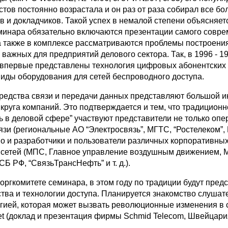
тов постоянно возрастала и он раз от раза собирал все б
в и докладчиков. Такой успех в немалой степени объясняетс
минара обязательно включаются презентации самого совре
а также в комплексе рассматриваются проблемы построения
 важных для предприятий делового сектора. Так, в 1996 - 199
впервые представлены технология цифровых абонентских
виды оборудования для сетей беспроводного доступа.
едства связи и передачи данных представляют большой и
круга компаний. Это подтверждается и тем, что традиционн
ь в деловой сфере” участвуют представители не только опе
зи (региональные АО “Электросвязь”, МГТС, “Ростелеком”,
, но и разработчики и пользователи различных корпоративных
сетей (МПС, Главное управление воздушным движением, 
СБ РФ, “СвязьТрансНефть” и т. д.).
оргкомитете семинара, в этом году по традиции будут пред
тва и технологии доступа. Планируется знакомство слушат
ией, которая может вызвать революционные изменения в 
net (доклад и презентация фирмы Schmid Telecom, Швейцари