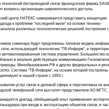
 технологий беспроводной связи французская фирма SA
ит вопросы организации широкополосного доступа.
ский центр НАТЕКС намеревается представить концепцию
дхода к проблеме “последней мили” на основе технико-
 анализа различных технологических решений построения 
ников семинара будут предложены типовая модель инфор
 сети, использующей технологию “ТВ-Информ”, и территори
 автоматизированная система управления. Большинство и
бовано в реально действующих коммуникациях Госкомсвяз
рироды, Минобразования РФ и других федеральных и рег
сетях. Система “ТВ-Информ”, на основе которой построены
ционирует в нашей стране с 1993 г.
азвитии услуг связи в деловой сфере и перспективах их вн
одской телефонной сети выступят представители АО МГТС.
анируется доклад, обобщающий опыт применения эксперт
зьнадзора при вводе в эксплуатацию объектов связи, в час