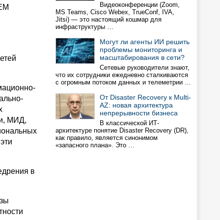
Видеоконференции (Zoom,
GEM
MS Teams, Cisco Webex, TrueConf, IVA,
Jitsi) — это настоящий кошмар для
инфраструктуры …
Могут ли агенты ИИ решить
проблемы мониторинга и
масштабирования в сети?
сетей
Сетевые руководители знают,
что их сотрудники ежедневно сталкиваются
с огромным потоком данных и телеметрии …
мационно-
От Disaster Recovery к Multi-
ально-
AZ: новая архитектура
х
непрерывности бизнеса
и, МИД,
В классической ИТ-
иональных
архитектуре понятие Disaster Recovery (DR),
как правило, является синонимом
 эти
«запасного плана». Это …
едрения в
изы
тности