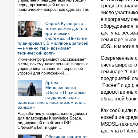
управления инцидентами ИБ (SIEM)
перед организацией встаёт
среди специалис
практический вопрос: как сделать так
число участнико
…
в программу се
Сергей Кузнецов о
оборудования, 
техническом долге в
доступа, весьма
критических
системах: «Никто не
семинаре были 
планировал 3,5 миллиона записей
xDSL и многие 
— именно так и возникает
технический долг»
Современные ср
Инженер-программист рассказывает
о том, почему накопленные «кодовые
очень широкого 
упрощения» становятся серьезной
семинаре “Связ
угрозой для приложений …
предприятий свя
Артем
“Роснет” и др.)
Мирошинченко:
ведомственных 
«Ядро ETL-системы
не должно знать
областной банк 
работает оно с нефтегазом или с
банком»
Как сообщили в 
Разработчик универсального движка
новейшие средс
для платформы Knowledge Space,
лидирующей в рейтинге IBP
MSDSL-технолог
CNewsMarket, и один …
доступа в Inter
Облачная защита от