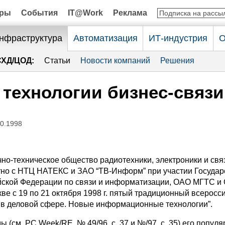
оры
События
IT@Work
Реклама
нфраструктура
Автоматизация
ИТ-индустрия
О
СХД/ЦОД:
Статьи
Новости компаний
Решения
технологии бизнес-связи
10.1998
но-техническое общество радиотехники, электроники и связ
но с НТЦ НАТЕКС и ЗАО “ТВ-Информ” при участии Государ
йской Федерации по связи и информатизации, ОАО МГТС 
ве с 19 по 21 октября 1998 г. пятый традиционный всеросс
 в деловой сфере. Новые информационные технологии”.
ы (см. PC Week/RE, № 49/96, с. 37 и №/97, с. 35) его популя