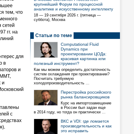
крупнейший Форум по процессной
ольшее
аналитике и искусственному интеллекту
я тем, что
18 — 19 сентября 2026 г. (пятница —
менного
суббота), Москва
 сетей
7 гг. на
Статьи по теме
 линий
Computational Fluid
Dynamics при
проектировании ЦОДа:
нтерес для
красивая картинка или
о в
полезный инструмент?
раторов и
Как мы можем определить достаточность
систем охлаждения при проектировании?
 ММТ,
Посчитать требуемую
 и
холодопроизводительность …
Московский
Перестройка российского
рынка балансировщиков
Курс на импортозамещение
ставлены
в России был задан еще
в 2014 году, но тогда он практически …
елей с
средствах
ВКС и VDI: где ломается
производительность и как
я).
это исправить