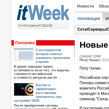
Новости
Обз
Инновации
И
Сети/Серверы/СХД/ЦОД
Сети/Серверы/
Новые 
Панорама
5 инструментов,
которые помогут
(164)40`1998
управлять проектами
Петр Чачин
| 13.
в кризис
В кризис компании теряют
Петр Чачин
устойчивость из-за того, что выручка
становится нестабильной,
Российское науч
а стоимость ресурсов растёт …
Попова совмест
Быстро и
комитета Росси
эффективно:
расставляем
проводят в Моск
приоритеты при
семинар “Связь
настройке SIEM
После приобретения системы
В последние год