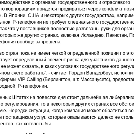
аимодействия с органами государственного и отраслевого
 то корпорациям придется продираться через конфликт поз
н. В Японии, США и некоторых других государствах, наприм
рынок IP-телефонии не требует специального государственн
так что у поставщиков полностью развязаны руки для орга
екоторых же других странах, включая Исландию, Пакистан, 
лефония вообще запрещена.
о стран пока не имеет четкой определенной позиции по эт
ствует определенный элемент риска для участников данного
 не может сказать, в каких условиях государственного регу
чном счете работать”, - считает Гордон Вандербруг, исполн
фирмы VIP Calling (Берлингтон, шт. Массачусетс), предос
родной IP-телефонии.
нных Штатах на повестке дня стоит дальнейшая либерализ
о регулирования, то в некоторых других странах все обсто
е. Нередки ситуации, когда компания может обратиться вс
 поставщикам услуг, которые оказываются далеко не столь 
нтов, как хотелось бы.