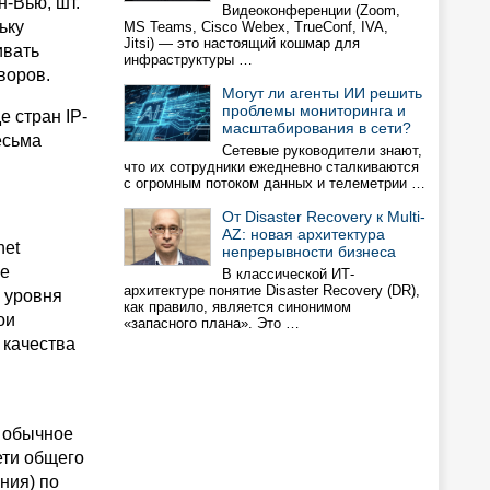
н-Вью, шт.
Видеоконференции (Zoom,
ьку
MS Teams, Cisco Webex, TrueConf, IVA,
Jitsi) — это настоящий кошмар для
ивать
инфраструктуры …
воров.
Могут ли агенты ИИ решить
проблемы мониторинга и
е стран IP-
масштабирования в сети?
есьма
Сетевые руководители знают,
что их сотрудники ежедневно сталкиваются
с огромным потоком данных и телеметрии …
От Disaster Recovery к Multi-
AZ: новая архитектура
net
непрерывности бизнеса
ее
В классической ИТ-
архитектуре понятие Disaster Recovery (DR),
 уровня
как правило, является синонимом
ои
«запасного плана». Это …
 качества
и обычное
ети общего
ния) по