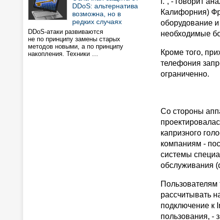
г.”, - говорит а
DDoS: альтернатива
Калифорния) Фр
возможна, но в
редких случаях
оборудование и
DDoS-атаки развиваются
необходимые бо
не по принципу замены старых
методов новыми, а по принципу
Кроме того, при
накопления. Техники …
телефония запр
ограниченно.
Со стороны аппа
проектировалас
капризного гол
компаниям - пос
системы специа
обслуживания (qu
Пользователям 
рассчитывать на
подключение к 
пользования, - 