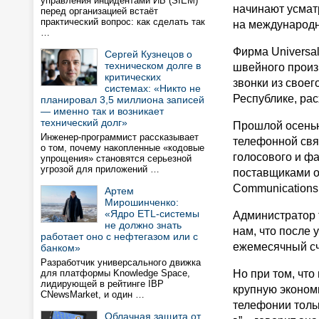
управления инцидентами ИБ (SIEM)
начинают усмат
перед организацией встаёт
практический вопрос: как сделать так
на международн
…
Фирма Universa
Сергей Кузнецов о
техническом долге в
швейного произво
критических
звонки из свое
системах: «Никто не
Республике, рас
планировал 3,5 миллиона записей
— именно так и возникает
технический долг»
Прошлой осенью
Инженер-программист рассказывает
телефонной свя
о том, почему накопленные «кодовые
голосового и ф
упрощения» становятся серьезной
угрозой для приложений …
поставщиками о
Communications
Артем
Мирошинченко:
«Ядро ETL-системы
Администратор т
не должно знать
нам, что после 
работает оно с нефтегазом или с
ежемесячный сч
банком»
Разработчик универсального движка
для платформы Knowledge Space,
Но при том, чт
лидирующей в рейтинге IBP
крупную экономи
CNewsMarket, и один …
телефонии толь
Облачная защита от