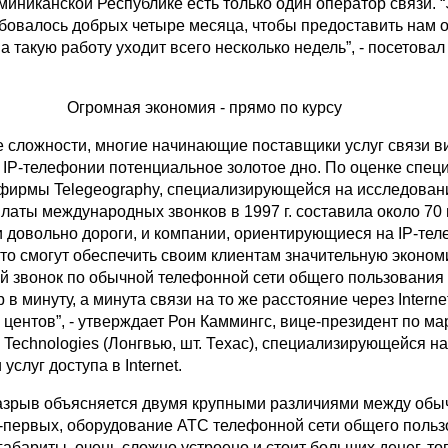
иниканской Республике есть только один оператор связи. 
бовалось добрых четыре месяца, чтобы предоставить нам 
 такую работу уходит всего несколько недель”, - посетовал 
Огромная экономия - прямо по курсу
е сложности, многие начинающие поставщики услуг связи в
IP-телефонии потенциальное золотое дно. По оценке спец
фирмы Telegeography, специализирующейся на исследован
латы международных звонков в 1997 г. составила около 70 
и довольно дороги, и компании, ориентирующиеся на IP-те
что смогут обеспечить своим клиентам значительную эконом
 звонок по обычной телефонной сети общего пользования 
в минуту, а минута связи на то же расстояние через Interne
 центов”, - утверждает Рон Каммингс, вице-президент по ма
Technologies (Лонгвью, шт. Техас), специализирующейся на
услуг доступа в Internet.
азрыв объясняется двумя крупными различиями между обыч
-первых, оборудование АТС телефонной сети общего поль
абариты, очень сложно устроено и стоит больших денег, тог