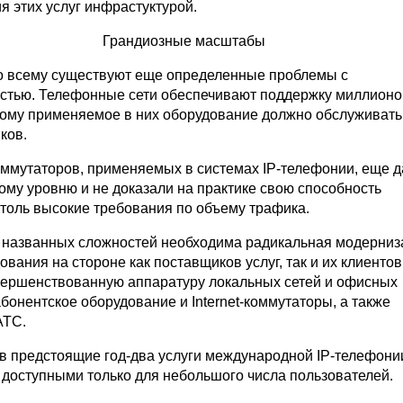
я этих услуг инфрастуктурой.
Грандиозные масштабы
о всему существуют еще определенные проблемы с
тью. Телефонные сети обеспечивают поддержку миллионо
тому применяемое в них оборудование должно обслуживат
ков.
ммутаторов, применяемых в системах IP-телефонии, еще д
ому уровню и не доказали на практике свою способность
столь высокие требования по объему трафика.
 названных сложностей необходима радикальная модерниз
ования на стороне как поставщиков услуг, так и их клиенто
вершенствованную аппаратуру локальных сетей и офисных
бонентское оборудование и Internet-коммутаторы, а также
АТС.
 в предстоящие год-два услуги международной IP-телефони
я доступными только для небольшого числа пользователей.