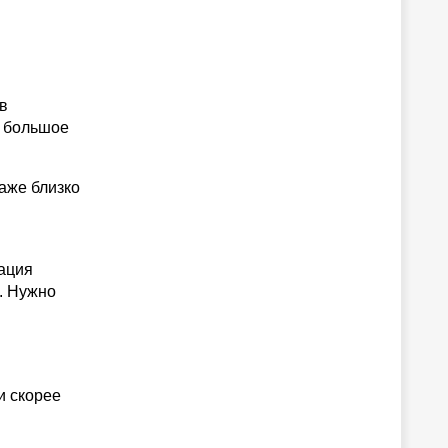
в
ь большое
аже близко
ация
в. Нужно
и скорее