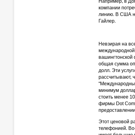
Например, в Дом
компании потре
линию. В США на
Гайлер.
Невзирая на вс
международной 
вашингтонской 
общая сумма оп
долл. Эти услуг
рассчитывают, 
“Международный
минимум доллар 
стоить менее 10
фирмы Dot Com 
предоставлении 
Этот ценовой р
телефонией. Во
имеет большие г