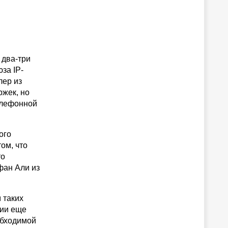
 два-три
за IP-
лер из
ржек, но
елефонной
ого
ом, что
то
фан Али из
 таких
нии еще
обходимой