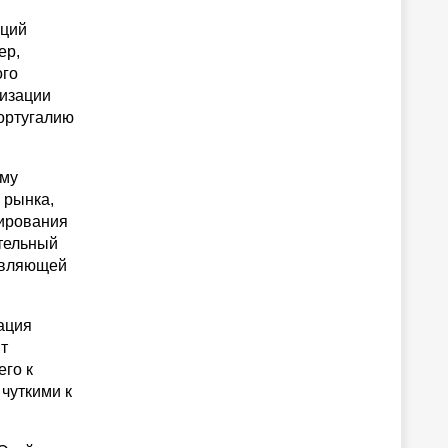
иций
ер,
ого
низации
Португалию
ому
 рынка,
лирования
ительный
тавляющей
ация
ит
его к
чуткими к