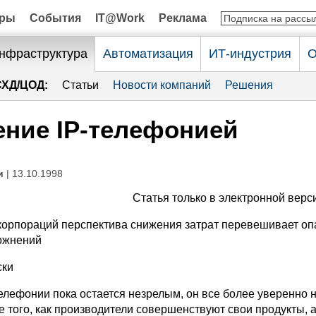
оры
События
IT@Work
Реклама
нфраструктура
Автоматизация
ИТ-индустрия
О
СХД/ЦОД:
Статьи
Новости компаний
Решения
ние IP-телефонией
и
| 13.10.1998
Статья только в электронной верс
корпораций перспектива снижения затрат перевешивает оп
ожнений
ски
телефонии пока остается незрелым, он все более уверенно 
е того, как производители совершенствуют свои продукты, 