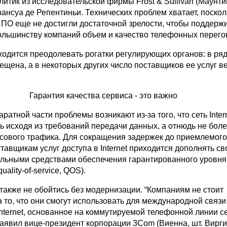
налитик из исследовательской фирмы Frost & Sullivan (Маунти
ансуа де Репентиньи. Технических проблем хватает, поскол
 ПО еще не достигли достаточной зрелости, чтобы поддерж
льшинству компаний объем и качество телефонных перего
ходится преодолевать рогатки регулирующих органов: в ряд
ещена, а в некоторых других число поставщиков ее услуг в
Гарантия качества сервиса - это важно
ратной части проблемы возникают из-за того, что сеть Inter
ь исходя из требований передачи данных, а отнюдь не бол
осового трафика. Для сокращения задержек до приемлемого
тавщикам услуг доступа в Internet приходится дополнять св
льными средствами обеспечения гарантированного уровня
ality-of-service, QOS).
также не обойтись без модернизации. “Компаниям не стоит
 то, что они смогут использовать для международной связ
Internet, основанное на коммутируемой телефонной линии с
заявил вице-президент корпорации 3Com (Виенна, шт. Вирги