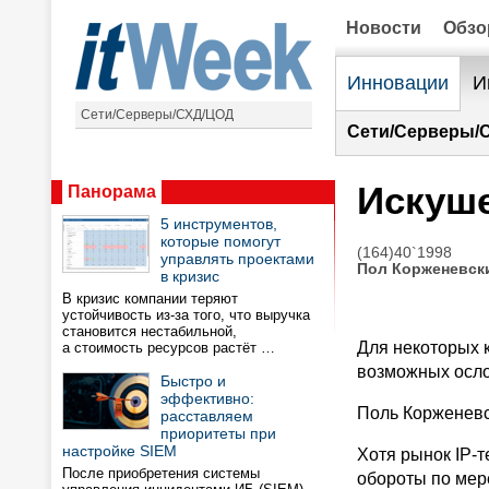
Новости
Обз
Инновации
И
Сети/Серверы/СХД/ЦОД
Сети/Серверы/
Искуше
Панорама
5 инструментов,
которые помогут
(164)40`1998
управлять проектами
Пол Корженевск
в кризис
В кризис компании теряют
устойчивость из-за того, что выручка
становится нестабильной,
Для некоторых 
а стоимость ресурсов растёт …
возможных осл
Быстро и
эффективно:
Поль Корженев
расставляем
приоритеты при
настройке SIEM
Хотя рынок IP-
После приобретения системы
обороты по мер