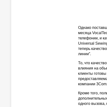
Однако поставщ
месяца VocalTe
телефонии, и ка
Universal Sewin
теперь качеств
линии”.
То, что качеств
влияния на объ
клиенты готовы 
предоставляема
компании 3Com
Кроме того, пол
дополнительных
одного вызова, 