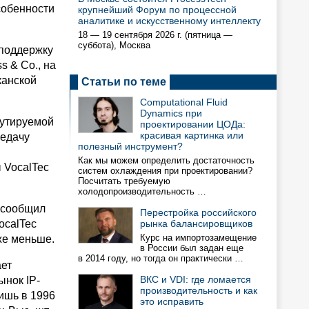
собенности
крупнейший Форум по процессной
аналитике и искусственному интеллекту
18 — 19 сентября 2026 г. (пятница —
суббота), Москва
 поддержку
s & Co., на
канской
Статьи по теме
Computational Fluid
Dynamics при
мутируемой
проектировании ЦОДа:
красивая картинка или
редачу
полезный инструмент?
Как мы можем определить достаточность
 VocalTec
систем охлаждения при проектировании?
Посчитать требуемую
холодопроизводительность …
р сообщил
Перестройка российского
ocalTec
рынка балансировщиков
Курс на импортозамещение
же меньше.
в России был задан еще
в 2014 году, но тогда он практически …
ает
ВКС и VDI: где ломается
ынок IP-
производительность и как
ишь в 1996
это исправить