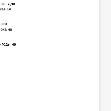
и. - Для
альная
нают
пока не
 годы на