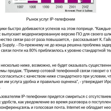
Рынок услуг IP-телефонии
ики быстро добиваются успехов на этом поприще. “Каждые
c выпускает модернизированную версию ПО для своего шлю
чество связи раз от раза повышается, - рассказывает К. Гай
g Supply. - По-прежнему не до конца решена проблема заде
о связи почти на 80% приблизилось к уровню стандартной т
о несколько ниже, возможно, не будет оказывать существенн
емы продаж. “Пример сотовой телефонной связи говорит о т
согласиться с качеством ниже стандартного при условии, ч
я им услуга удобна и правильно оценена”, - утверждает Ир
.
ьзователям IP-телефонии придется смириться с отсутствием
 удобств, как уведомление во время разговора о поступле
конференцсвязь и голосовая почта. Internet не обладает не