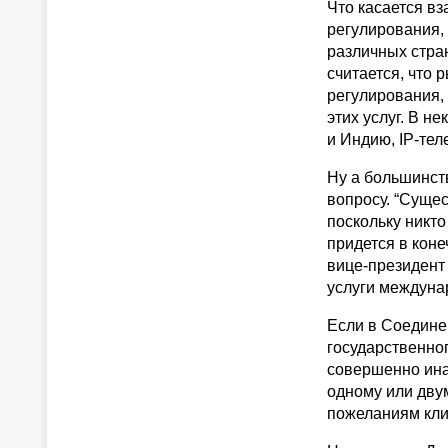
Что касается вз
регулирования,
различных стра
считается, что 
регулирования, 
этих услуг. В н
и Индию, IP-те
Ну а большинств
вопросу. “Суще
поскольку никто
придется в коне
вице-президент 
услуги междуна
Если в Соедине
государственног
совершенно инач
одному или двум
пожеланиям клие