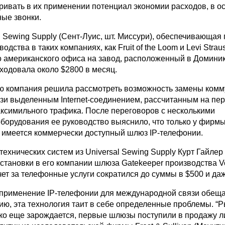
ривать в их применении потенциал экономии расходов, в о
ые звонки.
l Sewing Supply (Сент-Луис, шт. Миссури), обеспечивающая
дства в таких компаниях, как Fruit of the Loom и Levi Straus
го американского офиса на завод, расположенный в Домини
ходовала около $2800 в месяц.
 компания решила рассмотреть возможность замены ком
зи выделенным Internet-соединением, рассчитанным на пе
аксимильного трафика. После переговоров с несколькими
борудования ее руководство выяснило, что только у фирмы
 имеется коммерчески доступный шлюз IP-телефонии.
ехнических систем из Universal Sewing Supply Курт Гайле
установки в его компании шлюза Gatekeeper производства V
ет за телефонные услуги сократился до суммы в $500 и да
о применение IP-телефонии для международной связи обещ
ю, эта технология таит в себе определенные проблемы. “Р
ко еще зарождается, первые шлюзы поступили в продажу л