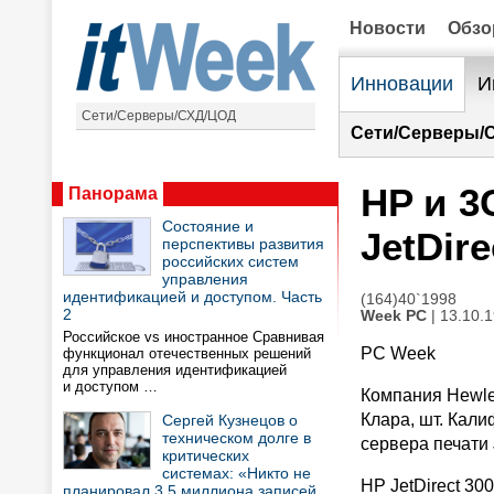
Новости
Обз
Инновации
И
Сети/Серверы/СХД/ЦОД
Сети/Серверы/
HP и 
Панорама
Состояние и
JetDire
перспективы развития
российских систем
управления
идентификацией и доступом. Часть
(164)40`1998
2
Week PC
| 13.10.
Российское vs иностранное Сравнивая
PC Week
функционал отечественных решений
для управления идентификацией
и доступом …
Компания Hewlet
Клара, шт. Кал
Сергей Кузнецов о
техническом долге в
сервера печати 
критических
системах: «Никто не
HP JetDirect 30
планировал 3,5 миллиона записей