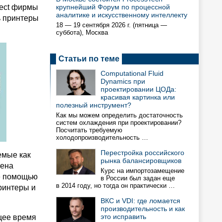
nect фирмы
крупнейший Форум по процессной
аналитике и искусственному интеллекту
ь принтеры
18 — 19 сентября 2026 г. (пятница —
суббота), Москва
Статьи по теме
Computational Fluid
Dynamics при
проектировании ЦОДа:
красивая картинка или
полезный инструмент?
Как мы можем определить достаточность
систем охлаждения при проектировании?
Посчитать требуемую
холодопроизводительность …
Перестройка российского
емые как
рынка балансировщиков
чена
Курс на импортозамещение
ее помощью
в России был задан еще
в 2014 году, но тогда он практически …
ринтеры и
ВКС и VDI: где ломается
производительность и как
это исправить
ящее время