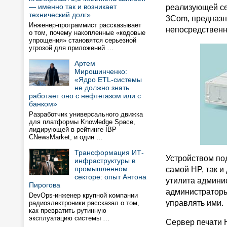
— именно так и возникает
реализующей се
технический долг»
3Com, предназн
Инженер-программист рассказывает
непосредственно
о том, почему накопленные «кодовые
упрощения» становятся серьезной
угрозой для приложений …
Артем
Мирошинченко:
«Ядро ETL-системы
не должно знать
работает оно с нефтегазом или с
банком»
Разработчик универсального движка
для платформы Knowledge Space,
лидирующей в рейтинге IBP
CNewsMarket, и один …
Трансформация ИТ-
Устройством по
инфраструктуры в
промышленном
самой HP, так и
секторе: опыт Антона
утилита админи
Пирогова
администраторы
DevOps-инженер крупной компании
управлять ими.
радиоэлектроники рассказал о том,
как превратить рутинную
эксплуатацию системы …
Сервер печати H