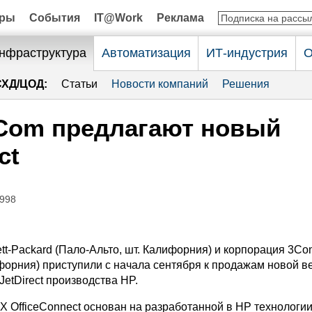
оры
События
IT@Work
Реклама
нфраструктура
Автоматизация
ИТ-индустрия
О
СХД/ЦОД:
Статьи
Новости компаний
Решения
3Com предлагают новый
ct
1998
t-Packard (Пало-Альто, шт. Калифорния) и корпорация 3Co
ифорния) приступили с начала сентября к продажам новой в
JetDirect производства HP.
0X OfficeConnect основан на разработанной в HP технологии 