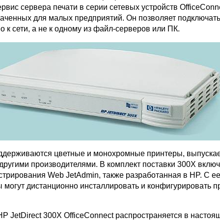
рвис сервера печати в серии сетевых устройств OfficeCon
аченных для малых предприятий. Он позволяет подключат
 к сети, а не к одному из файл-серверов или ПК.
ддерживаются цветные и монохромные принтеры, выпуска
 другими производителями. В комплект поставки 300X вклю
стрирования Web JetAdmin, также разработанная в HP. С 
 могут дистанционно инсталлировать и конфигурировать п
P JetDirect 300X OfficeConnect распространяется в насто