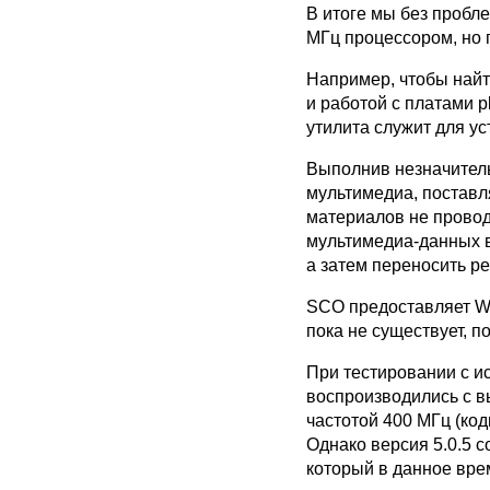
В итоге мы без пробл
МГц процессором, но 
Например, чтобы най
и работой с платами p
утилита служит для у
Выполнив незначитель
мультимедиа, поставл
материалов не провод
мультимедиа-данных в
а затем переносить ре
SCO предоставляет Wi
пока не существует, 
При тестировании с и
воспроизводились с в
частотой 400 МГц (ко
Однако версия 5.0.5 
который в данное вре