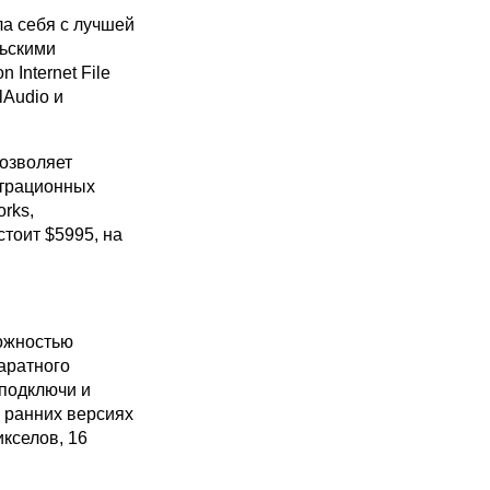
ла себя с лучшей
льскими
Internet File
lAudio и
позволяет
страционных
rks,
тоит $5995, на
можностью
аратного
“подключи и
е ранних версиях
кселов, 16