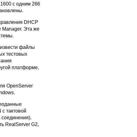
 1600 с одним 266
тановлены.
управления DHCP
e Manager. Эта же
стемы.
оизвести файлы
ых тестовых
вания
ругой платформе,
для OpenServer
indows.
деоданные
 с тактовой
 соединения).
ь RealServer G2,