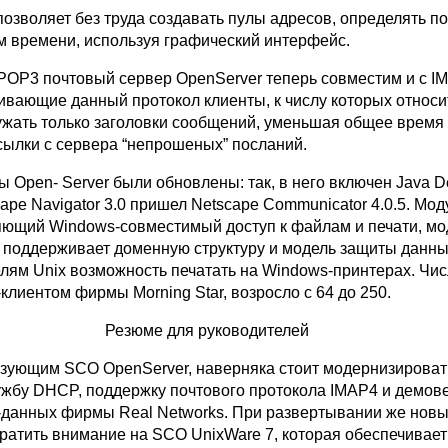
зволяет без труда создавать пулы адресов, определять по
 времени, используя графический интерфейс.
POP3 почтовый сервер OpenServer теперь совместим и с I
живающие данный протокол клиенты, к числу которых относи
ружать только заголовки сообщений, уменьшая общее время
есылки с сервера “непрошеных” посланий.
Open- Server были обновлены: так, в него включен Java De
scape Navigator 3.0 пришел Netscape Communicator 4.0.5. Мо
яющий Windows-совместимый доступ к файлам и печати, мо
1 поддерживает доменную структуру и модель защиты данны
елям Unix возможность печатать на Windows-принтерах. Чи
лиентом фирмы Morning Star, возросло с 64 до 250.
Резюме для руководителей
зующим SCO OpenServer, наверняка стоит модернизировать
ужбу DHCP, поддержку почтового протокола IMAP4 и демов
-данных фирмы Real Networks. При развертывании же новы
ратить внимание на SCO UnixWare 7, которая обеспечивае