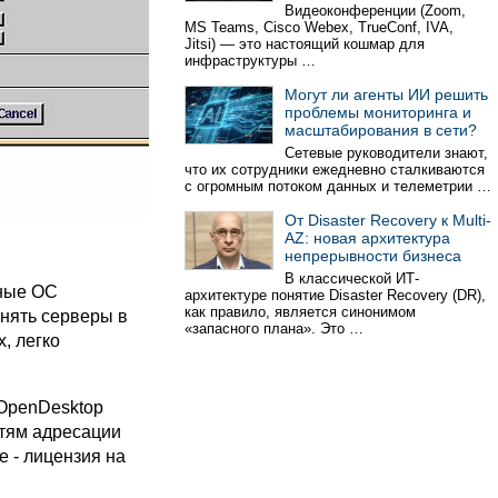
Видеоконференции (Zoom,
MS Teams, Cisco Webex, TrueConf, IVA,
Jitsi) — это настоящий кошмар для
инфраструктуры …
Могут ли агенты ИИ решить
проблемы мониторинга и
масштабирования в сети?
Сетевые руководители знают,
что их сотрудники ежедневно сталкиваются
с огромным потоком данных и телеметрии …
От Disaster Recovery к Multi-
AZ: новая архитектура
непрерывности бизнеса
В классической ИТ-
ные ОС
архитектуре понятие Disaster Recovery (DR),
как правило, является синонимом
инять серверы в
«запасного плана». Это …
, легко
 OpenDesktop
стям адресации
e - лицензия на