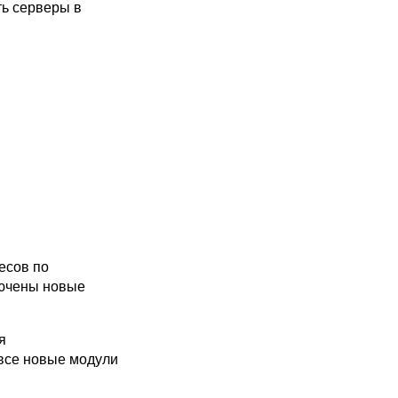
ть серверы в
есов по
лючены новые
я
все новые модули