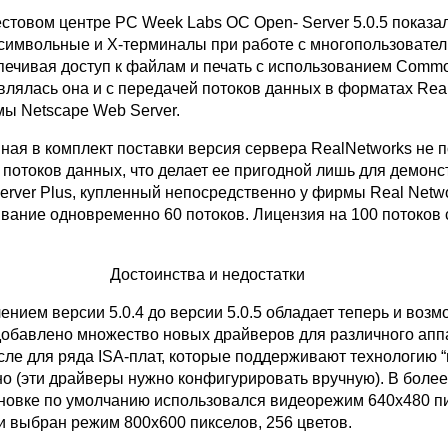
естовом центре PC Week Labs ОС Open- Server 5.0.5 показа
символьные и X-терминалы при работе с многопользовате
ечивая доступ к файлам и печать с использованием Common 
влялась она и с передачей потоков данных в форматах Rea
мы Netscape Web Server.
ная в комплект поставки версия сервера RealNetworks не 
 потоков данных, что делает ее пригодной лишь для демон
erver Plus, купленный непосредственно у фирмы Real Netwo
вание одновременно 60 потоков. Лицензия на 100 потоков с
Достоинства и недостатки
ением версии 5.0.4 до версии 5.0.5 обладает теперь и воз
 добавлено множество новых драйверов для различного апп
исле для ряда ISA-плат, которые поддерживают технологию 
но (эти драйверы нужно конфигурировать вручную). В боле
новке по умолчанию использовался видеорежим 640х480 пи
и выбран режим 800х600 пикселов, 256 цветов.