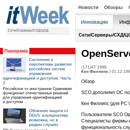
Новости
Обзоры
Инновации
Инф
Сети/Серверы/СХД/ЦОД
Сети/Серверы/СХД/Ц
OpenServ
Панорама
Состояние и
перспективы развития
(171)47`1998
российских систем
Кен Филлипс
| 01.12.19
управления
идентификацией и доступом. Часть
Обзор
2
Российское vs иностранное Сравнивая
SCO дополняет ОС п
функционал отечественных решений
для управления идентификацией
и доступом …
Кен Филлипс (для PC 
Облачная защита от
Пользователи SCO Ope
DDoS: альтернатива
возможна, но в
Специалисты фирмы-п
редких случаях
функциональность сл