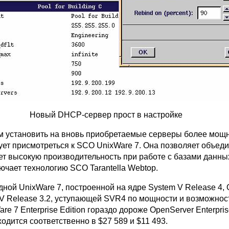
Новый DHCP-сервер прост в настройке
 установить на вновь приобретаемые серверы более мощ
ует присмотреться к SCO UnixWare 7. Она позволяет объед
ет высокую производительность при работе с базами данных
ючает технологию SCO Tarantella Webtop.
дной UnixWare 7, построенной на ядре System V Release 4,
 V Release 3.2, уступающей SVR4 по мощности и возможно
re 7 Enterprise Edition гораздо дороже OpenServer Enterpris
одится соответственно в $27 589 и $11 493.