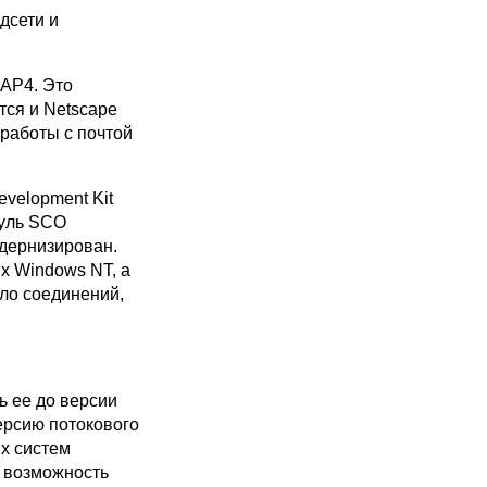
дсети и
MAP4. Это
тся и Netscape
 работы с почтой
velopment Kit
дуль SCO
дернизирован.
х Windows NT, а
сло соединений,
 ее до версии
ерсию потокового
х систем
т возможность