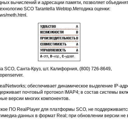
ных вычислений и адресации памяти, позволяет объединя
технологию SCO Tarantella Webtop.Методика оценки:
s/meth.html.
а SCO, Санта-Круз, шт. Калифорния, (800) 726-8649,
openserver.
RealNetworks; обеспечивает динамическое выделение IP-адр
ерживает почтовый протокол IMAP4; в состав системы вк
ные версии многих компонентов.
нтское ПО RealPlayer для платформы SCO, не поддерживаетс
имедиа-данных в формат Real; при обновлении версии не 