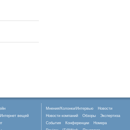
ейн
Мнения/Колонки/Интервью
Новости
Интернет вещей
Новости компаний
Обзоры
Экспертиза
нт
События
Конференции
Номера