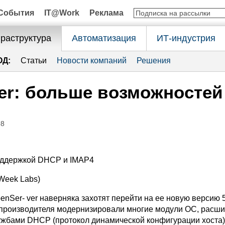
События
IT@Work
Реклама
раструктура
Автоматизация
ИТ-индустрия
ОД:
Статьи
Новости компаний
Решения
er: больше возможностей
98
оддержкой DHCP и IMAP4
Week Labs)
nSer- ver наверняка захотят перейти на ее новую версию 5
роизводителя модернизировали многие модули ОС, расши
ужбами DHCP (протокол динамической конфигурации хоста)