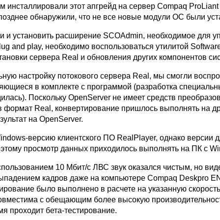
ем инсталлировали этот апгрейд на сервер Compaq ProLiant
позднее обнаружили, что не все новые модули ОС были ус
ти и установить расширение SCOAdmin, необходимое для 
lug and play, необходимо воспользоваться утилитой Softwar
становки сервера Real и обновления других компонентов си
ную настройку потокового сервера Real, мы смогли воспр
яющиеся в комплекте с программой (разработка специальн
илась). Поскольку OpenServer не имеет средств преобразо
 формат Real, конвертирование пришлось выполнять на д
зультат на OpenServer.
ndows-версию клиентского ПО RealPlayer, однако версии 
поэтому просмотр данных приходилось выполнять на ПК с W
спользованием 10 Мбит/с ЛВС звук оказался чистым, но ви
ыпадением кадров даже на компьютере Compaq Deskpro EN
дирование было выполнено в расчете на указанную скорость
совместима с обещающим более высокую производительност
мя проходит бета-тестирование.