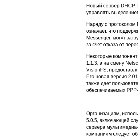
Новый сервер DHCP по
управлять выделением
Наряду с протоколом 
означает, что поддер
Messenger, могут заг
за счет отказа от пер
Некоторые компоненты 
1.1.3, а на смену Net
VisionFS, предоставл
Его новая версия 2.0
также дает пользоват
обеспечиваемых PPP-к
Организациям, исполь
5.0.5, включающей сл
сервера мультимедиа
компаниям следует об