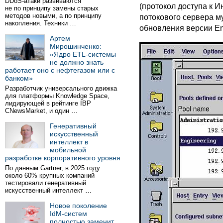
DDoS-атаки развиваются
(протокол доступа к И
не по принципу замены старых
методов новыми, а по принципу
потокового сервера м
накопления. Техники …
обновления версии Ent
Артем
Мирошинченко:
«Ядро ETL-системы
не должно знать
работает оно с нефтегазом или с
банком»
Разработчик универсального движка
для платформы Knowledge Space,
лидирующей в рейтинге IBP
CNewsMarket, и один …
Генеративный
искусственный
интеллект в
мобильной
разработке корпоративного уровня
По данным Gartner, в 2025 году
около 60% крупных компаний
тестировали генеративный
искусственный интеллект …
Новое поколение
IdM-систем
полностью заменит