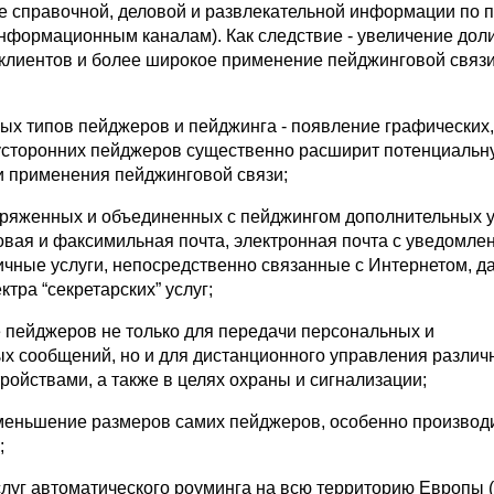
е справочной, деловой и развлекательной информации по п
информационным каналам). Как следствие - увеличение дол
клиентов и более широкое применение пейджинговой связ
вых типов пейджеров и пейджинга - появление графических,
усторонних пейджеров существенно расширит потенциальн
ти применения пейджинговой связи;
пряженных и объединенных с пейджингом дополнительных у
совая и факсимильная почта, электронная почта с уведомле
ичные услуги, непосредственно связанные с Интернетом, 
тра “секретарских” услуг;
е пейджеров не только для передачи персональных и
 сообщений, но и для дистанционного управления разли
ройствами, а также в целях охраны и сигнализации;
меньшение размеров самих пейджеров, особенно производ
;
слуг автоматического роуминга на всю территорию Европы 