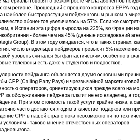
 материалы говорят о резком росте числа абонентов пейд
йском регионе. Прошедший с прошлого конгресса ЕРРА год 
ла наиболее быстрорастущим пейджинговым рынком в мире
оличество абонентов увеличилось на 57%. Если же смотрет
нам, в Испании эта цифра выросла на 225%, во Франции на
икобритании - более чем на 45% (данные исследований аге
tegis Group). В этом году ожидается, что в таких странах, к
гия, число владельцев пейджеров превысит 5% населения.
такой уровень считался бы фантастическим, особенно в ска
товые телефоны есть даже у студентов и подростков.
пулярности пейджинга объясняется двумя основными причи
ы CPP (Calling Party Pays) и чрезвычайной маркетинговой
вностью операторов, ориентирующихся прежде всего на мо
 за обслуживание пейджера платит не его владелец, а тот,
щение. При этом стоимость такой услуги крайне низка, а с
аточно часто достаются людям в качестве подарков или при
дение СРР в нашей стране пока невозможно ни по техничес
м условиям - таково мнение отечественных операторов
радиовызова.