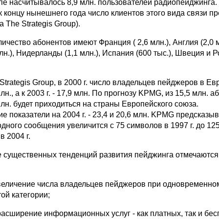
опе насчитывалось 8,9 млн. пользователей радиопейджинга.
к концу нынешнего года число клиентов этого вида связи п
а The Strategis Group).
чество абонентов имеют Франция ( 2,6 млн.), Англия (2,0 м
лн.), Нидерланды (1,1 млн.), Испания (600 тыс.), Швеция и Р
trategis Group, в 2000 г. число владельцев пейджеров в Ев
лн., а к 2003 г. - 17,9 млн. По прогнозу KPMG, из 15,5 млн. 
млн. будет приходиться на страны Европейского союза.
 показатели на 2004 г. - 23,4 и 20,6 млн. KPMG предсказыва
дного сообщения увеличится с 75 символов в 1997 г. до 12
в 2004 г.
 существенных тенденций развития пейджинга отмечаются
величение числа владельцев пейджеров при одновременно
ой категории;
расширение информационных услуг - как платных, так и бе