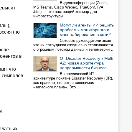
Видеоконференции (Zoom,
MS Teams, Cisco Webex, TrueConf, IVA,
ревысит
Jitsi) — это настоящий кошмар для
инфраструктуры …
Могут ли агенты ИИ решить
лн.),
проблемы мониторинга и
оссия (по
масштабирования в сети?
Сетевые руководители знают,
что их сотрудники ежедневно сталкиваются
ропе
с огромным потоком данных и телеметрии …
абонентов в
От Disaster Recovery к Multi-
AZ: новая архитектура
непрерывности бизнеса
ет, что
В классической ИТ-
5 символов
архитектуре понятие Disaster Recovery (DR),
как правило, является синонимом
«запасного плана». Это …
м
сплатных