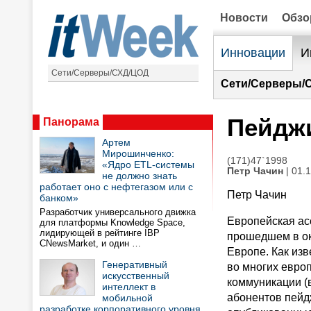
Новости
Обз
Инновации
И
Сети/Серверы/СХД/ЦОД
Сети/Серверы/
Пейджи
Панорама
Артем
Мирошинченко:
(171)47`1998
«Ядро ETL-системы
Петр Чачин
| 01.
не должно знать
работает оно с нефтегазом или с
Петр Чачин
банком»
Разработчик универсального движка
Европейская ас
для платформы Knowledge Space,
лидирующей в рейтинге IBP
прошедшем в ок
CNewsMarket, и один …
Европе. Как изв
Генеративный
во многих евро
искусственный
коммуникации (
интеллект в
абонентов пейдж
мобильной
разработке корпоративного уровня