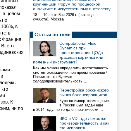
жинговых
крупнейший Форум по процессной
показал,
аналитике и искусственному интеллекту
: в целом
18 — 19 сентября 2026 г. (пятница —
суббота), Москва
ь по
 106%, в
нтств
Статьи по теме
ак Франция,
Computational Fluid
 Всего
Dynamics при
ндинавских
проектировании ЦОДа:
красивая картинка или
полезный инструмент?
Как мы можем определить достаточность
нами -
систем охлаждения при проектировании?
 и
Посчитать требуемую
холодопроизводительность …
лодежь.
 кто
Перестройка российского
рынка балансировщиков
ами
Курс на импортозамещение
зов. К
в России был задан еще
ким, ни по
в 2014 году, но тогда он практически …
ВКС и VDI: где ломается
производительность и как
это исправить