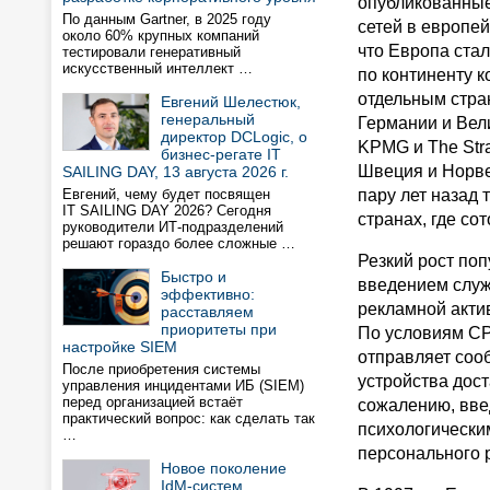
опубликованные
По данным Gartner, в 2025 году
сетей в европе
около 60% крупных компаний
что Европа ста
тестировали генеративный
искусственный интеллект …
по континенту к
отдельным стра
Евгений Шелестюк,
генеральный
Германии и Вел
директор DCLogic, о
KPMG и The Stra
бизнес-регате IT
Швеция и Норве
SAILING DAY, 13 августа 2026 г.
Евгений, чему будет посвящен
пару лет назад 
IT SAILING DAY 2026? Сегодня
странах, где со
руководители ИТ-подразделений
решают гораздо более сложные …
Резкий рост по
Быстро и
введением служб
эффективно:
рекламной акти
расставляем
приоритеты при
По условиям СРР
настройке SIEM
отправляет сооб
После приобретения системы
устройства дост
управления инцидентами ИБ (SIEM)
перед организацией встаёт
сожалению, вве
практический вопрос: как сделать так
психологически
…
персонального 
Новое поколение
IdM-систем