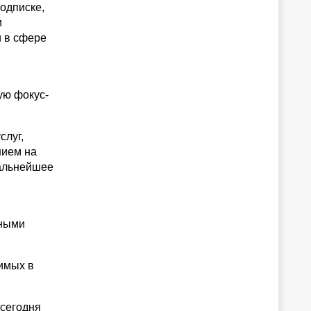
одписке,
и
и в сфере
ую фокус-
слуг,
нием на
дальнейшее
чными
имых в
(сегодня