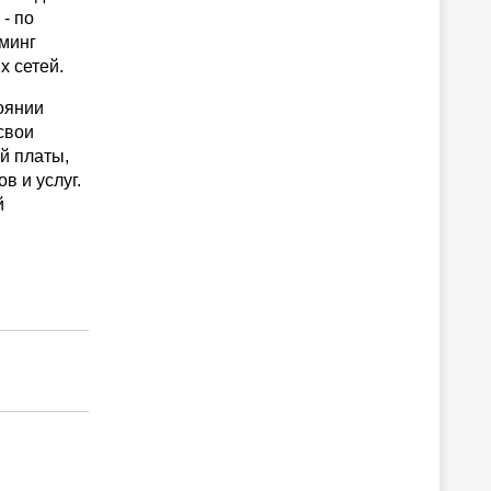
- по
уминг
х сетей.
оянии
 свои
й платы,
в и услуг.
й