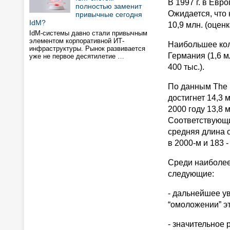
В 1997 г. в Евр
полностью заменит
Ожидается, что 
привычные сегодня
IdM?
10,9 млн. (оценк
IdM-системы давно стали привычным
элементом корпоративной ИТ-
Наибольшее коли
инфраструктуры. Рынок развивается
Германия (1,6 м
уже не первое десятилетие …
400 тыс.).
По данным The S
достигнет 14,3 м
2000 году 13,8 
Соответствующие
средняя длина о
в 2000-м и 183 - 
Среди наиболее
следующие:
- дальнейшее у
“омоложении” эт
- значительное 