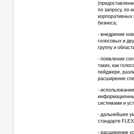
(предоставлени
по запросу, по 
корпоративных 
бизнеса;
- внедрение но
голосовых и дв
группу и облас
- появление со
таких, как голо
пейджере, разл
расширение спек
- использовани
информационных
системами и уст
- дальнейшее у
стандарте FLEX
- расширение у