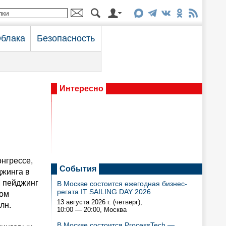
блака
Безопасность
Интересно
нгрессе,
События
джинга в
M пейджинг
В Москве состоится ежегодная бизнес-
регата IT SAILING DAY 2026
дом
13 августа 2026 г. (четверг),
лн.
10:00 — 20:00
, Москва
В Москве состоится ProcessTech —