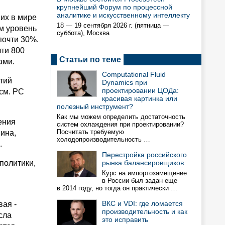
крупнейший Форум по процессной
аналитике и искусственному интеллекту
их в мире
18 — 19 сентября 2026 г. (пятница —
ом уровень
суббота), Москва
почти 30%.
ти 800
Статьи по теме
ами.
Computational Fluid
тий
Dynamics при
проектировании ЦОДа:
см. PC
красивая картинка или
полезный инструмент?
Как мы можем определить достаточность
ения
систем охлаждения при проектировании?
Посчитать требуемую
ина,
холодопроизводительность …
.
Перестройка российского
политики,
рынка балансировщиков
Курс на импортозамещение
в России был задан еще
в 2014 году, но тогда он практически …
ВКС и VDI: где ломается
ая -
производительность и как
сла
это исправить