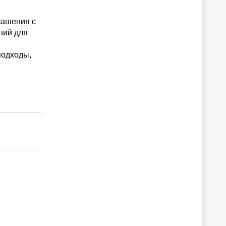
лашения с
ний для
подходы,