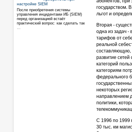
абонентов, при
настройке SIEM
государством. 
После приобретения системы
льгот и опреде
управления инцидентами ИБ (SIEM)
перед организацией встаёт
практический вопрос: как сделать так
Вторая - сущес
…
одна из задач -
тарифов от себе
реальной себес
составляющую, 
развитие сетей 
категорий польз
категориям пот
федерального б
государственны
некоторых реги
направлением д
политики, кото
телекоммуникац
С 1996 по 1999 
30 тыс. км маги