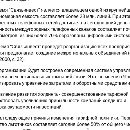
емя “Связьинвест” является владельцем одной из крупнейш
 номерная емкость составляет более 28 млн. линий. При эт
естных телефонных сетей достигает на сегодняшний день 
ность междугородных телефонных каналов составляет поч
лометров, из них более 70% образованы цифровыми систем
емя “Связьинвест” проведет реорганизацию всех предприя
рая предполагает создание межрегиональных объединений (
000, с. 32).
еорганизации будет построена современная система управл
ами всех региональных компаний связи. Это, по мнению Яш
изировать управление затратами и оборотными средствами
вление развития холдинга - совершенствование тарифной 
обствовать увеличению прибыльности компаний холдинга и
ка окупаемости инвестиций.
ил следующие причины изменения тарифной политики. Перв
тво льготников составляет сегодня более 50% от общего чи