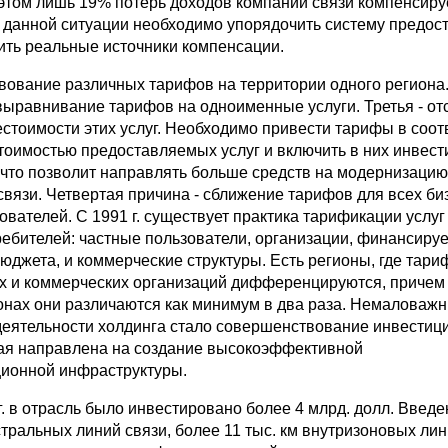
 этом лишь 19% потерь доходов компаний связи компенсиру
В данной ситуации необходимо упорядочить систему предос
лить реальные источники компенсации.
твование различных тарифов на территории одного региона
 выравнивание тарифов на одноименные услуги. Третья - от
стоимости этих услуг. Необходимо привести тарифы в соот
тоимостью предоставляемых услуг и включить в них инвес
что позволит направлять больше средств на модернизацию
связи. Четвертая причина - сближение тарифов для всех би
ователей. С 1991 г. существует практика тарификации услуг
ребителей: частные пользователи, организации, финансиру
юджета, и коммерческие структуры. Есть регионы, где тари
х и коммерческих организаций дифференцируются, причем
онах они различаются как минимум в два раза. Немаловаж
еятельности холдинга стало совершенствование инвестиц
рая направлена на создание высокоэффективной
ионной инфраструктуры.
г. в отрасль было инвестировано более 4 млрд. долл. Введе
стральных линий связи, более 11 тыс. км внутризоновых лин