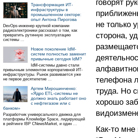
говорят ру
Трансформация ИТ-
инфраструктуры в
приближены
промышленном секторе:
опыт Антона Пирогова
не только 
DevOps-инженер крупной компании
радиоэлектроники рассказал о том, как
сторона, у
превратить рутинную эксплуатацию
системы …
размещаетс
Новое поколение IdM-
систем полностью заменит
деятельнос
привычные сегодня IdM?
IdM-системы давно стали
алфавитном
привычным элементом корпоративной ИТ-
инфраструктуры. Рынок развивается уже
телефона 
не первое десятилетие …
Артем Мирошинченко:
труда. Но с
«Ядро ETL-системы не
должно знать работает оно
хорошо заб
с нефтегазом или с
банком»
видоизмен
Разработчик универсального движка для
платформы Knowledge Space, лидирующей
в рейтинге IBP CNewsMarket, и один …
Как-то мне