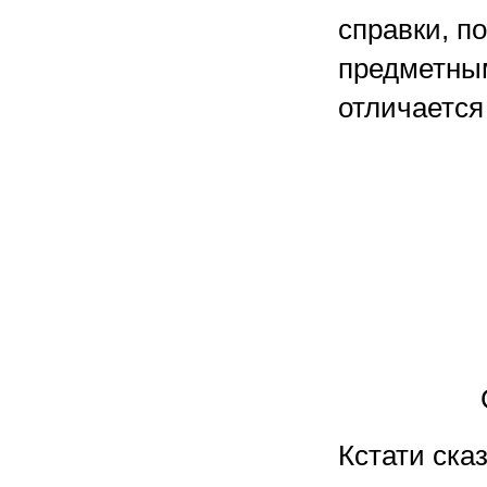
справки, п
предметным
отличается
Кстати ска