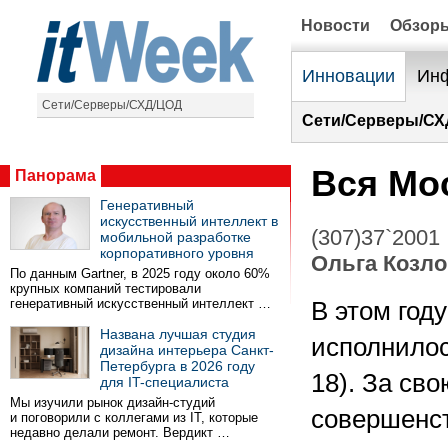
Новости
Обзор
Инновации
Инф
Сети/Серверы/СХД/ЦОД
Сети/Серверы/СХ
Вся Мос
Панорама
Генеративный
искусственный интеллект в
(307)37`2001
мобильной разработке
корпоративного уровня
Ольга Козло
По данным Gartner, в 2025 году около 60%
крупных компаний тестировали
генеративный искусственный интеллект …
В этом год
Названа лучшая студия
исполнилос
дизайна интерьера Санкт-
Петербурга в 2026 году
18). За св
для IT-специалиста
Мы изучили рынок дизайн-студий
совершенст
и поговорили с коллегами из IT, которые
недавно делали ремонт. Вердикт …