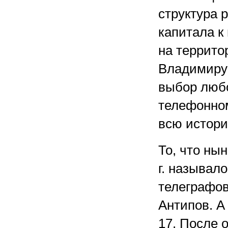
структура 
капитала к
на террито
Владимиру 
выбор любо
телефонном
всю истори
То, что ны
г. называл
телеграфов
Антипов. А
17. После 