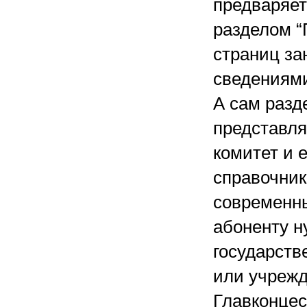
предваряет
разделом “
страниц за
сведениями
А сам разде
представл
комитет и 
справочник
современны
абоненту н
государств
или учрежд
Главконцес