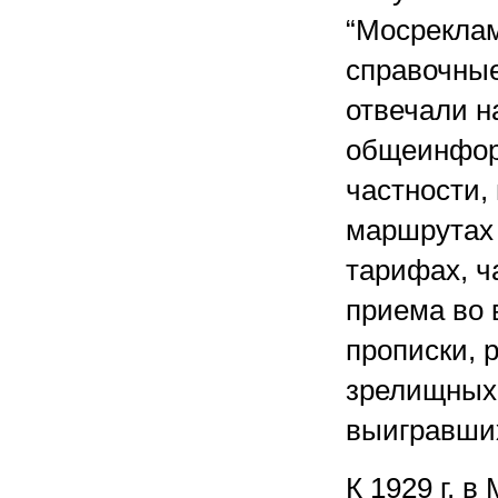
“Мосрекла
справочны
отвечали н
общеинформ
частности,
маршрутах 
тарифах, ч
приема во 
прописки, 
зрелищных 
выигравших
К 1929 г. 