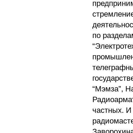
предприним
стремлени
деятельнос
по раздела
“Электроте
промышленн
телеграфны
государств
“Мэмза”, Н
Радиоармат
частных. И
радиомасте
Заворохина