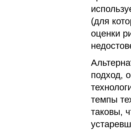
использу
(для кото
оценки р
недостов
Альтерна
подход, 
технолог
темпы те
таковы, 
устаревш