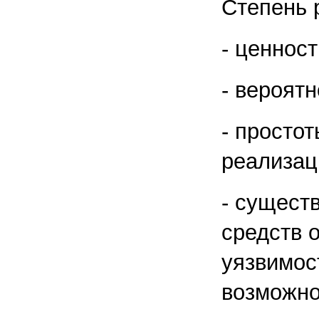
Степень 
- ценност
- вероятн
- просто
реализац
- сущест
средств 
уязвимос
возможно