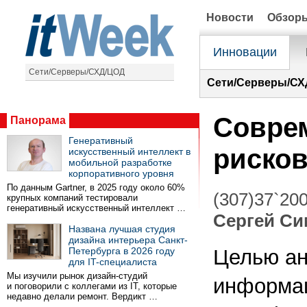
Новости
Обзор
Инновации
Сети/Серверы/СХД/ЦОД
Сети/Серверы/СХ
Соврем
Панорама
Генеративный
риско
искусственный интеллект в
мобильной разработке
корпоративного уровня
По данным Gartner, в 2025 году около 60%
(307)37`20
крупных компаний тестировали
генеративный искусственный интеллект …
Сергей С
Названа лучшая студия
дизайна интерьера Санкт-
Петербурга в 2026 году
Целью ан
для IT-специалиста
Мы изучили рынок дизайн-студий
информац
и поговорили с коллегами из IT, которые
недавно делали ремонт. Вердикт …