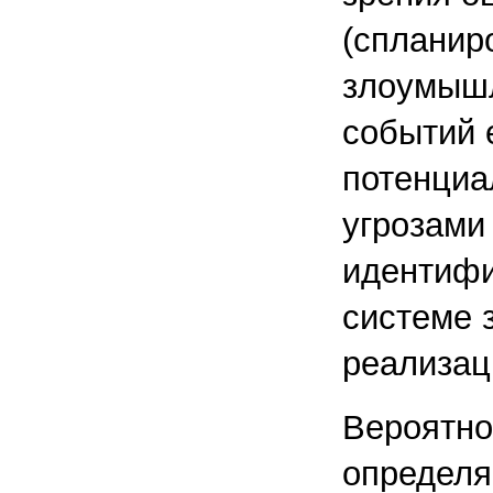
(спланир
злоумышл
событий 
потенциа
угрозами
идентифи
системе 
реализац
Вероятнос
определя