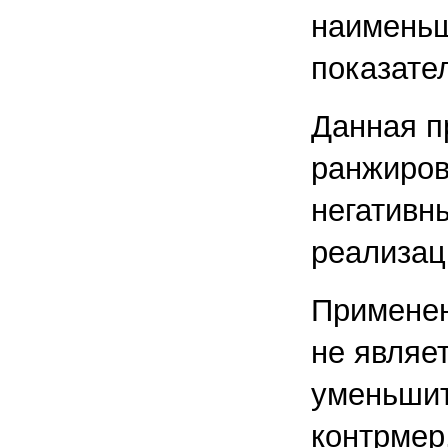
наименьш
показател
Данная п
ранжиров
негативн
реализац
Применен
не являе
уменьшит
контрмер