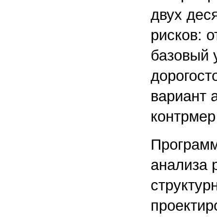
двух дес
рисков: 
базовый 
дорогост
вариант 
контрмер
Программ
анализа 
структур
проектир