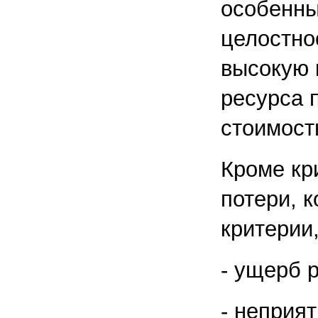
особенны
целостно
высокую 
ресурса п
стоимост
Кроме кр
потери, 
критерии
- ущерб 
- неприя