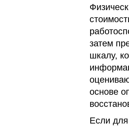
Физическ
стоимост
работосп
затем пр
шкалу, к
информац
оцениваю
основе о
восстано
Если для