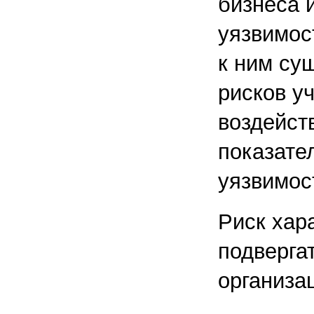
бизнеса 
уязвимос
к ним су
рисков у
воздейст
показате
уязвимост
Риск хар
подверга
организа