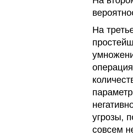
На второ
вероятно
На треть
простейш
умножени
операция
количест
параметр
негативн
угрозы, п
совсем не