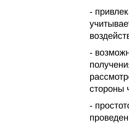
- привле
учитывае
воздейст
- возмож
получени
рассмотр
стороны 
- просто
проведен