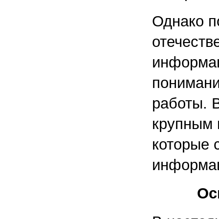
Однако п
отечеств
информац
понимани
работы. 
крупным к
которые 
информац
Ос