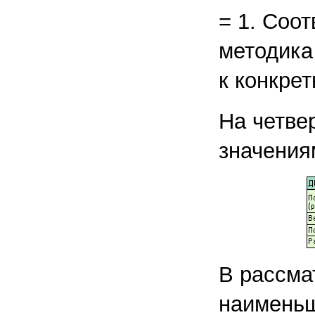
= 1. Соо
методика
к конкрет
На четве
значения
В рассма
наименьш