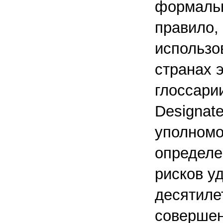
формальн
правило,
использо
странах э
глоссари
Designate
уполномо
определе
рисков у
десятиле
совершен