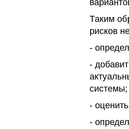
варианто
Таким об
рисков н
- опреде
- добавит
актуальн
системы;
- оценить
- опреде