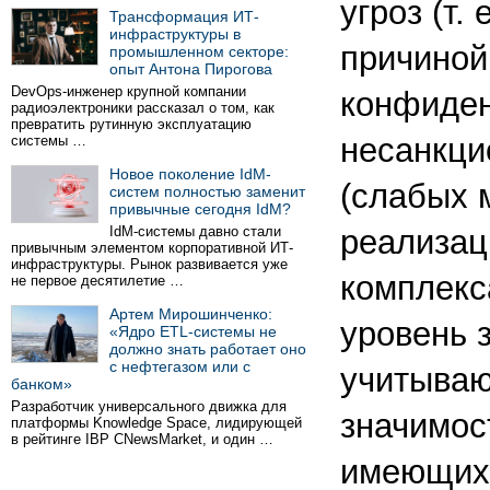
угроз (т.
Трансформация ИТ-
инфраструктуры в
причиной
промышленном секторе:
опыт Антона Пирогова
DevOps-инженер крупной компании
конфиден
радиоэлектроники рассказал о том, как
превратить рутинную эксплуатацию
несанкци
системы …
Новое поколение IdM-
(слабых 
систем полностью заменит
привычные сегодня IdM?
IdM-системы давно стали
реализац
привычным элементом корпоративной ИТ-
инфраструктуры. Рынок развивается уже
комплекс
не первое десятилетие …
Артем Мирошинченко:
уровень 
«Ядро ETL-системы не
должно знать работает оно
с нефтегазом или с
учитываю
банком»
Разработчик универсального движка для
значимос
платформы Knowledge Space, лидирующей
в рейтинге IBP CNewsMarket, и один …
имеющихс