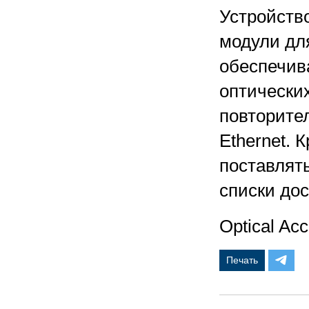
Устройств
модули для
обеспечив
оптических
повторител
Ethernet. 
поставлят
списки дос
Оptical Acc
Печать