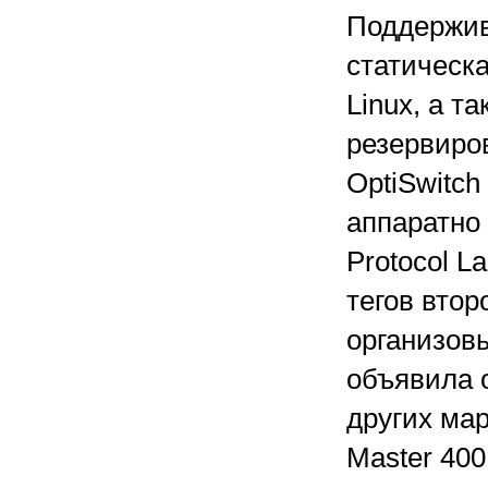
Поддержив
статическ
Linux, а т
резервиро
OptiSwitch
аппаратно 
Protocol L
тегов втор
организов
объявила о
других мар
Master 400