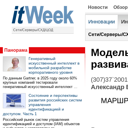
Новости
Обзо
Инновации
Ин
Сети/Серверы/СХД/ЦОД
Сети/Серверы/С
Модель
Панорама
Генеративный
развив
искусственный интеллект в
мобильной разработке
корпоративного уровня
По данным Gartner, в 2025 году около 60%
(307)37`2001
крупных компаний тестировали
Александр 
генеративный искусственный интеллект …
Состояние и перспективы
МАРШРУ
развития российских систем
управления
идентификацией и
доступом. Часть 1
Российский рынок систем управления
идентификацией и доступом (IAM) объектов