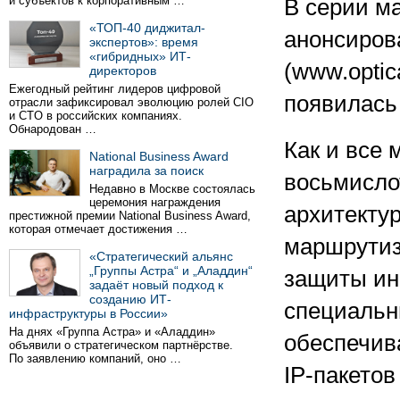
и субъектов к корпоративным …
В серии ма
«ТОП-40 диджитал-
анонсиров
экспертов»: время
«гибридных» ИТ-
(www.optic
директоров
Ежегодный рейтинг лидеров цифровой
появилась
отрасли зафиксировал эволюцию ролей CIO
и CTO в российских компаниях.
Обнародован …
Как и все 
National Business Award
наградила за поиск
восьмисло
Недавно в Москве состоялась
церемония награждения
архитекту
престижной премии National Business Award,
которая отмечает достижения …
маршрутиз
«Стратегический альянс
„Группы Астра“ и „Аладдин“
защиты ин
задаёт новый подход к
созданию ИТ-
специальны
инфраструктуры в России»
На днях «Группа Астра» и «Аладдин»
обеспечив
объявили о стратегическом партнёрстве.
По заявлению компаний, оно …
IP-пакетов