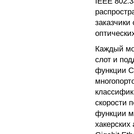
IEEE 802.3
распростр
заказчики 
оптических
Каждый мод
слот и по
функции Ca
многопорто
классифик
скорости 
функции м
хакерских