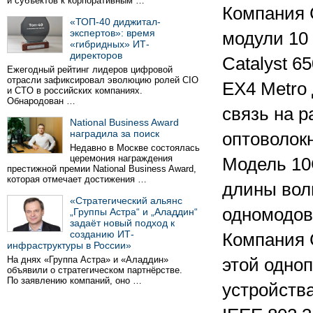
и субъектов к корпоративным …
Компания 
«ТОП-40 диджитал-
экспертов»: время
модули 10 
«гибридных» ИТ-
директоров
Catalyst 
Ежегодный рейтинг лидеров цифровой
отрасли зафиксировал эволюцию ролей CIO
EX4 Metro
и CTO в российских компаниях.
Обнародован …
связь на р
National Business Award
наградила за поиск
оптоволокн
Недавно в Москве состоялась
церемония награждения
Модель 10
престижной премии National Business Award,
которая отмечает достижения …
длины вол
«Стратегический альянс
одномодово
„Группы Астра“ и „Аладдин“
задаёт новый подход к
созданию ИТ-
Компания 
инфраструктуры в России»
На днях «Группа Астра» и «Аладдин»
этой одно
объявили о стратегическом партнёрстве.
По заявлению компаний, оно …
устройств