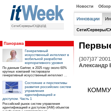
Новости
Обзо
Инновации
Ин
Сети/Серверы/СХД/ЦОД
Сети/Серверы/С
Первые
Панорама
Генеративный
искусственный интеллект в
(307)37`2001
мобильной разработке
корпоративного уровня
Александр 
По данным Gartner, в 2025 году около 60%
крупных компаний тестировали
генеративный искусственный интеллект …
Состояние и перспективы
развития российских систем
КОММУТ
управления
идентификацией и
доступом. Часть 1
Российский рынок систем управления
идентификацией и доступом (IAM) объектов