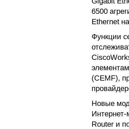
Gigabit Et
6500 агрег
Ethernet н
Функции с
отслеживат
CiscoWork
элементам
(CEMF), п
провайдер
Новые моду
Интернет-м
Router и п