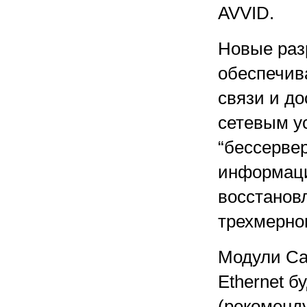
AVVID.
Новые раз
обеспечив
связи и д
сетевым у
“бессерве
информаци
восстановл
трехмерно
Модули Cat
Ethernet б
(рекоменду