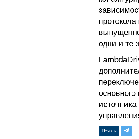
зависимост
протокола
выпущенно
одни и те
LambdaDriv
дополните
переключе
основного 
источника
управлени
Печать