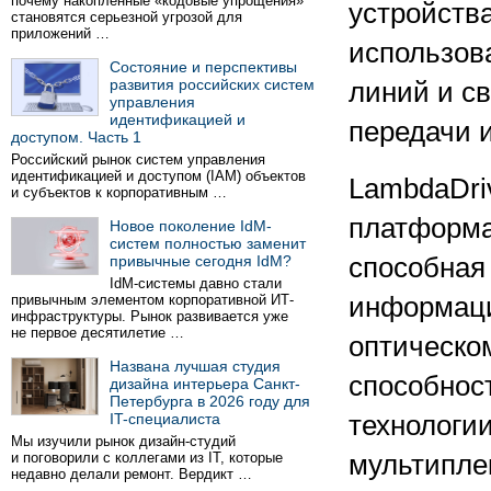
почему накопленные «кодовые упрощения»
устройств
становятся серьезной угрозой для
приложений …
использов
Состояние и перспективы
развития российских систем
линий и с
управления
идентификацией и
передачи 
доступом. Часть 1
Российский рынок систем управления
идентификацией и доступом (IAM) объектов
LambdaDri
и субъектов к корпоративным …
платформа
Новое поколение IdM-
систем полностью заменит
привычные сегодня IdM?
способная
IdM-системы давно стали
привычным элементом корпоративной ИТ-
информаци
инфраструктуры. Рынок развивается уже
не первое десятилетие …
оптическо
Названа лучшая студия
способнос
дизайна интерьера Санкт-
Петербурга в 2026 году для
IT-специалиста
технологи
Мы изучили рынок дизайн-студий
и поговорили с коллегами из IT, которые
мультипле
недавно делали ремонт. Вердикт …