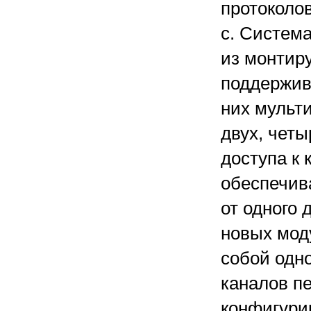
протоколов
с. Систем
из монтиру
поддержив
них мульт
двух, четы
доступа к
обеспечив
от одного 
новых мод
собой одн
каналов пе
конфигури