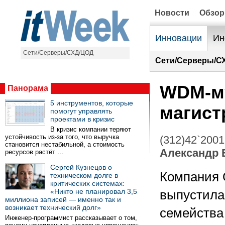
Новости
Обзо
Инновации
Ин
Сети/Серверы/СХД/ЦОД
Сети/Серверы/С
WDM-му
Панорама
5 инструментов, которые
магист
помогут управлять
проектами в кризис
В кризис компании теряют
устойчивость из-за того, что выручка
(312)42`2001
становится нестабильной, а стоимость
Александр 
ресурсов растёт …
Сергей Кузнецов о
Компания O
техническом долге в
критических системах:
«Никто не планировал 3,5
выпустила
миллиона записей — именно так и
возникает технический долг»
семейств
Инженер-программист рассказывает о том,