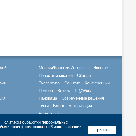
чейн
Мнения/Колонки/Интервью
Новости
Новости компаний
Обзоры
рия
Экспертиза
События
Конференции
Номера
Review
IT@Work
ция
Панорама
Современные решения
Темы
Блоги
Авторизация
Регистрация
с
Политикой обработки персональных
Подписывайтесь на нас
о были проинформированы об использовании
Принять