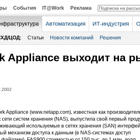
оры
События
IT@Work
Реклама
нфраструктура
Автоматизация
ИТ-индустрия
О
СХД/ЦОД:
Статьи
Новости компаний
Решения
k Appliance выходит на р
1.2002
k Appliance (www.netapp.com), известная как производител
 сети систем хранения (NAS), выпустила свой первый прод
живающий используемые в сетях хранения (SAN) интерфей
ный механизм доступа к данным (в NAS-системах доступ
файлами). FAS900 стоимостью от 150 тыс. до 1 млн. долл.,