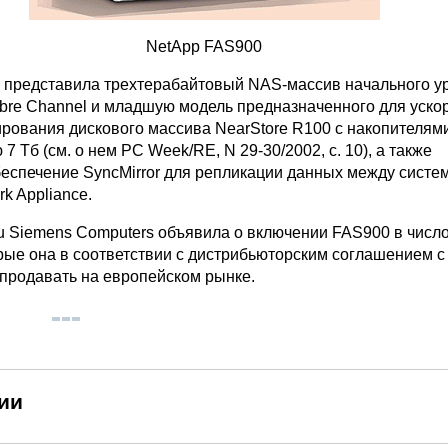
NetApp FAS900
 представила трехтерабайтовый NAS-массив начального у
ibre Channel и младшую модель предназначенного для уско
ирования дискового массива NearStore R100 с накопителям
7 Тб (см. о нем PC Week/RE, N 29-30/2002, с. 10), а также
еспечение SyncMirror для репликации данных между систе
k Appliance.
su Siemens Computers объявила о включении FAS900 в числ
рые она в соответствии с дистрибьюторским соглашением с
 продавать на европейском рынке.
ии