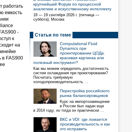
крупнейший Форум по процессной
т работать
аналитике и искусственному интеллекту
ую емкость
18 — 19 сентября 2026 г. (пятница —
ании
суббота), Москва
liance
FAS900 -
Статьи по теме
ступ к
Computational Fluid
сходит на
Dynamics при
линейке
проектировании ЦОДа:
ь в FAS900
красивая картинка или
полезный инструмент?
лее
Как мы можем определить достаточность
систем охлаждения при проектировании?
Посчитать требуемую
холодопроизводительность …
Перестройка российского
рынка балансировщиков
Курс на импортозамещение
в России был задан еще
в 2014 году, но тогда он практически …
ВКС и VDI: где ломается
производительность и как
это исправить