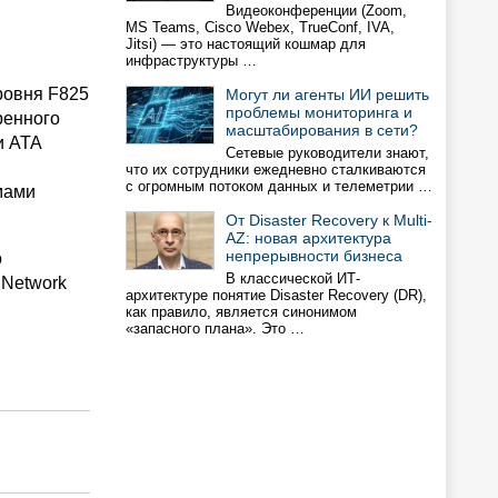
Видеоконференции (Zoom,
MS Teams, Cisco Webex, TrueConf, IVA,
Jitsi) — это настоящий кошмар для
инфраструктуры …
ровня F825
Могут ли агенты ИИ решить
проблемы мониторинга и
ренного
масштабирования в сети?
и ATA
Сетевые руководители знают,
что их сотрудники ежедневно сталкиваются
с огромным потоком данных и телеметрии …
мами
От Disaster Recovery к Multi-
AZ: новая архитектура
непрерывности бизнеса
о
В классической ИТ-
 Network
архитектуре понятие Disaster Recovery (DR),
как правило, является синонимом
«запасного плана». Это …