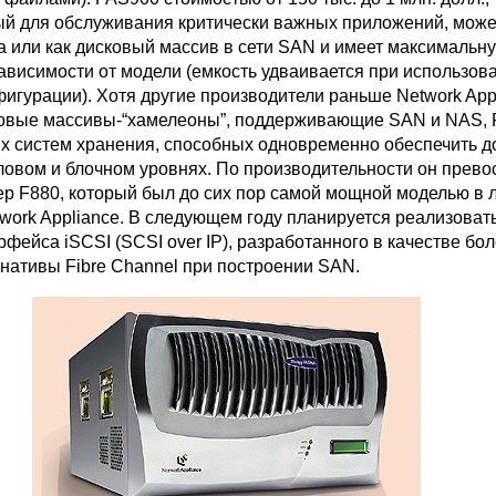
й для обслуживания критически важных приложений, може
а или как дисковый массив в сети SAN и имеет максимальн
зависимости от модели (емкость удваивается при использов
игурации). Хотя другие производители раньше Network App
овые массивы-“хамелеоны”, поддерживающие SAN и NAS, 
их систем хранения, способных одновременно обеспечить до
овом и блочном уровнях. По производительности он прево
р F880, который был до сих пор самой мощной моделью в 
work Appliance. В следующем году планируется реализоват
фейса iSCSI (SCSI over IP), разработанного в качестве бо
нативы Fibre Channel при построении SAN.