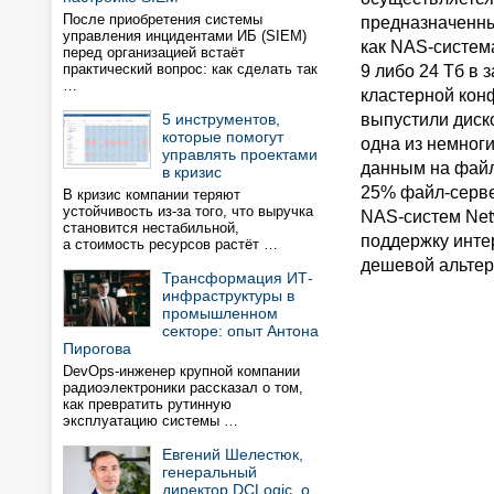
После приобретения системы
предназначенны
управления инцидентами ИБ (SIEM)
как NAS-систем
перед организацией встаёт
практический вопрос: как сделать так
9 либо 24 Тб в 
…
кластерной конф
5 инструментов,
выпустили диск
которые помогут
одна из немног
управлять проектами
данным на файл
в кризис
25% файл-серве
В кризис компании теряют
устойчивость из-за того, что выручка
NAS-систем Net
становится нестабильной,
поддержку интер
а стоимость ресурсов растёт …
дешевой альтер
Трансформация ИТ-
инфраструктуры в
промышленном
секторе: опыт Антона
Пирогова
DevOps-инженер крупной компании
радиоэлектроники рассказал о том,
как превратить рутинную
эксплуатацию системы …
Евгений Шелестюк,
генеральный
директор DCLogic, о