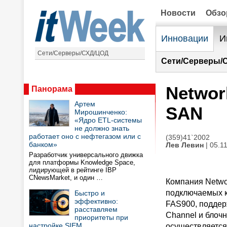
Новости
Обз
Инновации
И
Сети/Серверы/СХД/ЦОД
Сети/Серверы/
Networ
Панорама
Артем
SAN
Мирошинченко:
«Ядро ETL-системы
не должно знать
работает оно с нефтегазом или с
(359)41`2002
банком»
Лев Левин
| 05.1
Разработчик универсального движка
для платформы Knowledge Space,
лидирующей в рейтинге IBP
CNewsMarket, и один …
Компания Networ
подключаемых к
Быстро и
эффективно:
FAS900, поддер
расставляем
Channel и блоч
приоритеты при
настройке SIEM
осуществляется 