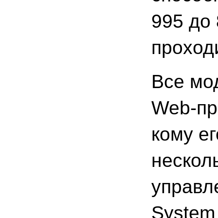
995 до
проходи
Все мо
Web-пр
кому е
нескол
управл
System