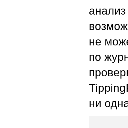
анализ
возмож
не може
по жур
провери
Tipping
ни одн