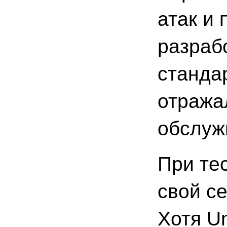
атак и
разраб
станда
отражал
обслуж
При те
свой с
Хотя U