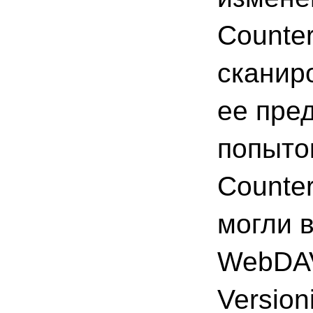
Counte
сканиро
ее пре
попыто
Counte
могли 
WebDAV 
Versio