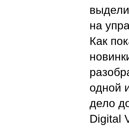
выдели
на упр
Как по
новинк
разобр
одной и
дело д
Digital