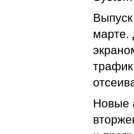
Выпуск
марте.
экрано
трафик
отсеив
Новые 
вторже