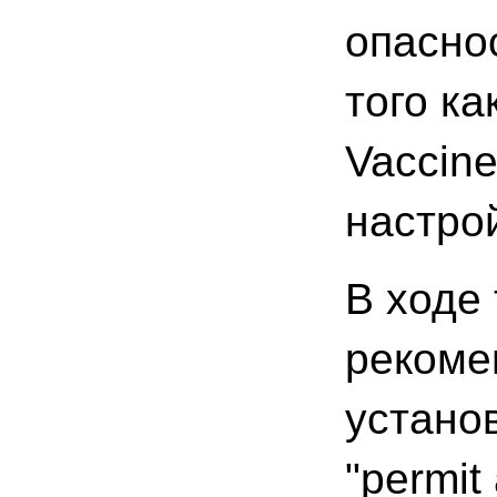
опасно
того ка
Vaccin
настро
В ходе
рекоме
устано
"permit