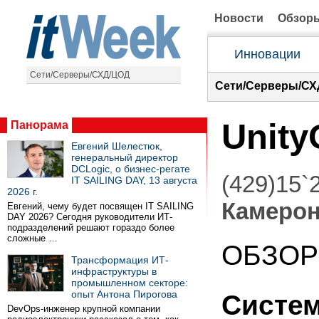
Новости
Обзор
Инновации
Сети/Серверы/СХД/ЦОД
Сети/Серверы/СХ
Unity
Панорама
Евгений Шелестюк,
генеральный директор
DCLogic, о бизнес-регате
(429)15`
IT SAILING DAY, 13 августа
2026 г.
Камерон
Евгений, чему будет посвящен IT SAILING
DAY 2026? Сегодня руководители ИТ-
подразделений решают гораздо более
сложные …
ОБЗО
Трансформация ИТ-
инфраструктуры в
промышленном секторе:
опыт Антона Пирогова
Систем
DevOps-инженер крупной компании