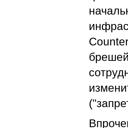
началь
инфрас
Counter
брешей
сотруд
изменит
("запре
Впроче