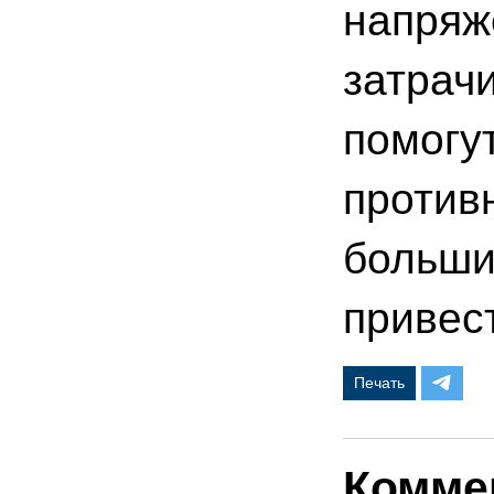
напряж
затрач
помогут
против
больши
привест
Печать
Комме