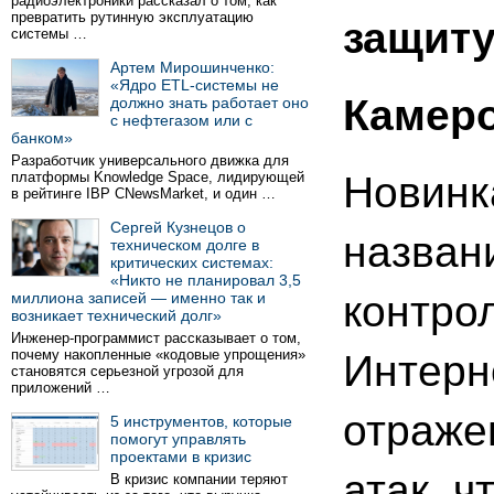
радиоэлектроники рассказал о том, как
превратить рутинную эксплуатацию
защит
системы …
Артем Мирошинченко:
«Ядро ETL-системы не
Камеро
должно знать работает оно
с нефтегазом или с
банком»
Разработчик универсального движка для
платформы Knowledge Space, лидирующей
Новинк
в рейтинге IBP CNewsMarket, и один …
Сергей Кузнецов о
назван
техническом долге в
критических системах:
«Никто не планировал 3,5
контро
миллиона записей — именно так и
возникает технический долг»
Инженер-программист рассказывает о том,
почему накопленные «кодовые упрощения»
Интерн
становятся серьезной угрозой для
приложений …
отраже
5 инструментов, которые
помогут управлять
проектами в кризис
атак, ч
В кризис компании теряют