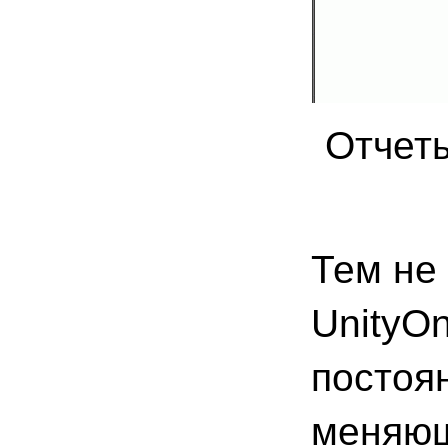
Отчеты
Тем не
UnityO
постоя
меняющ