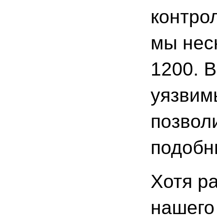
контро
мы нес
1200. В
уязвим
позвол
подобн
Хотя р
нашего