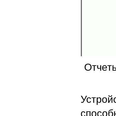
Отчеты
Устрой
способн