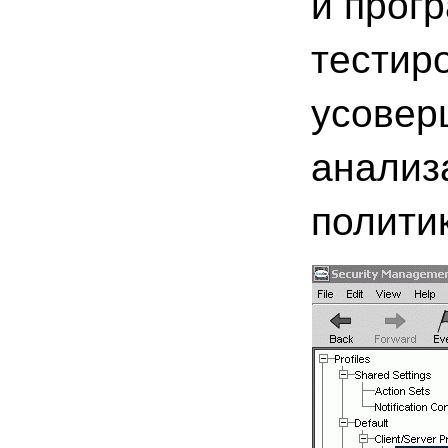
и прог
тестиро
усовер
анализ
полити