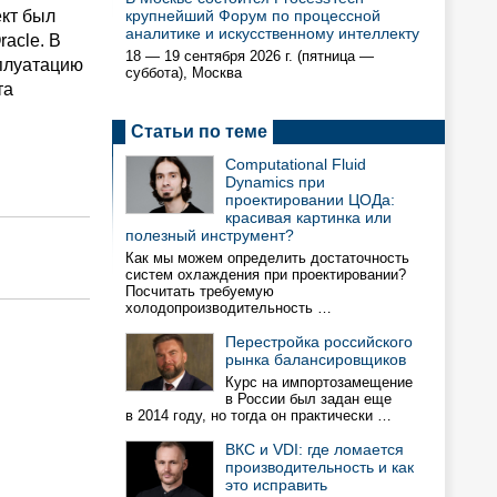
кт был
крупнейший Форум по процессной
аналитике и искусственному интеллекту
aclе. В
18 — 19 сентября 2026 г. (пятница —
плуатацию
суббота), Москва
та
Статьи по теме
Computational Fluid
Dynamics при
проектировании ЦОДа:
красивая картинка или
полезный инструмент?
Как мы можем определить достаточность
систем охлаждения при проектировании?
Посчитать требуемую
холодопроизводительность …
Перестройка российского
рынка балансировщиков
Курс на импортозамещение
в России был задан еще
в 2014 году, но тогда он практически …
ВКС и VDI: где ломается
производительность и как
это исправить