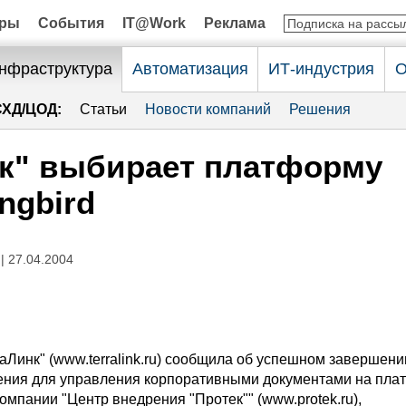
оры
События
IT@Work
Реклама
нфраструктура
Автоматизация
ИТ-индустрия
О
СХД/ЦОД:
Статьи
Новости компаний
Решения
к" выбирает платформу
ngbird
| 27.04.2004
аЛинк" (www.terralink.ru) сообщила об успешном завершени
ния для управления корпоративными документами на пла
омпании "Центр внедрения "Протек"" (www.protek.ru),