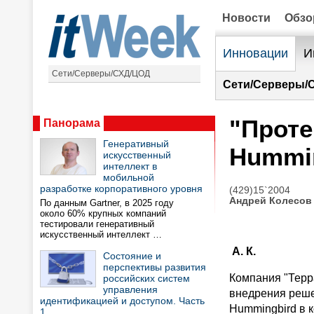
Новости
Обз
Инновации
И
Сети/Серверы/СХД/ЦОД
Сети/Серверы/
"Проте
Панорама
Генеративный
Hummi
искусственный
интеллект в
мобильной
разработке корпоративного уровня
(429)15`2004
Андрей Колесов
По данным Gartner, в 2025 году
около 60% крупных компаний
тестировали генеративный
искусственный интеллект …
А. К.
Состояние и
перспективы развития
Компания "Терр
российских систем
управления
внедрения реше
идентификацией и доступом. Часть
Hummingbird в к
1