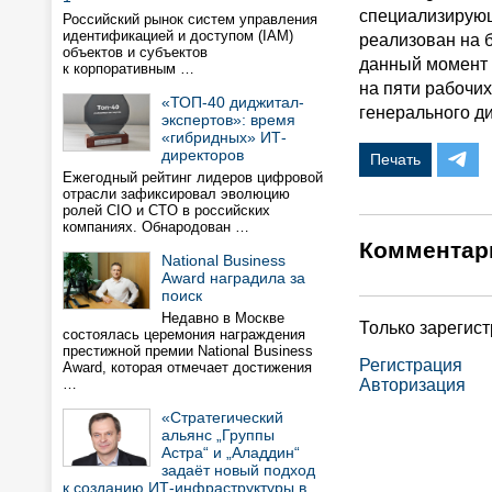
специализирующ
Российский рынок систем управления
идентификацией и доступом (IAM)
реализован на 
объектов и субъектов
данный момент 
к корпоративным …
на пяти рабочи
«ТОП-40 диджитал-
генерального ди
экспертов»: время
«гибридных» ИТ-
директоров
Печать
Ежегодный рейтинг лидеров цифровой
отрасли зафиксировал эволюцию
ролей CIO и CTO в российских
компаниях. Обнародован …
Комментар
National Business
Award наградила за
поиск
Недавно в Москве
Только зарегис
состоялась церемония награждения
престижной премии National Business
Регистрация
Award, которая отмечает достижения
…
Авторизация
«Стратегический
альянс „Группы
Астра“ и „Аладдин“
задаёт новый подход
к созданию ИТ-инфраструктуры в