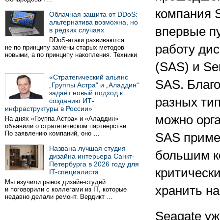
компания S
Облачная защита от DDoS:
альтернатива возможна, но
впервые п
в редких случаях
DDoS-атаки развиваются
работу дис
не по принципу замены старых методов
новыми, а по принципу накопления. Техники
…
(SAS) и Se
«Стратегический альянс
SAS. Благ
„Группы Астра“ и „Аладдин“
задаёт новый подход к
разных ти
созданию ИТ-
инфраструктуры в России»
можно орга
На днях «Группа Астра» и «Аладдин»
объявили о стратегическом партнёрстве.
По заявлению компаний, оно …
SAS приме
Названа лучшая студия
большим к
дизайна интерьера Санкт-
Петербурга в 2026 году для
критическ
IT-специалиста
Мы изучили рынок дизайн-студий
хранить н
и поговорили с коллегами из IT, которые
недавно делали ремонт. Вердикт …
Seagate уж