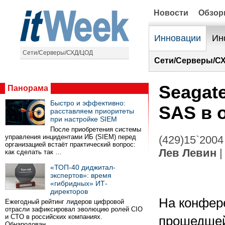
Новости
Обзо
Инновации
Ин
Сети/Серверы/СХД/ЦОД
Сети/Серверы/С
Seagat
Панорама
Быстро и эффективно:
SAS в 
расставляем приоритеты
при настройке SIEM
После приобретения системы
управления инцидентами ИБ (SIEM) перед
(429)15`2004
организацией встаёт практический вопрос:
Лев Левин
|
как сделать так …
«ТОП-40 диджитал-
экспертов»: время
«гибридных» ИТ-
директоров
На конфере
Ежегодный рейтинг лидеров цифровой
отрасли зафиксировал эволюцию ролей CIO
и CTO в российских компаниях.
прошедшей 
Обнародован …