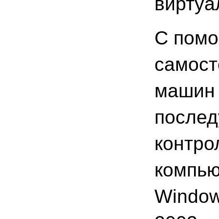
виртуа
С помо
самост
машин 
послед
контро
компью
Window