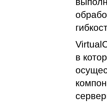
выполн
обрабо
гибкос
Virtua
в кото
осущес
компон
сервер