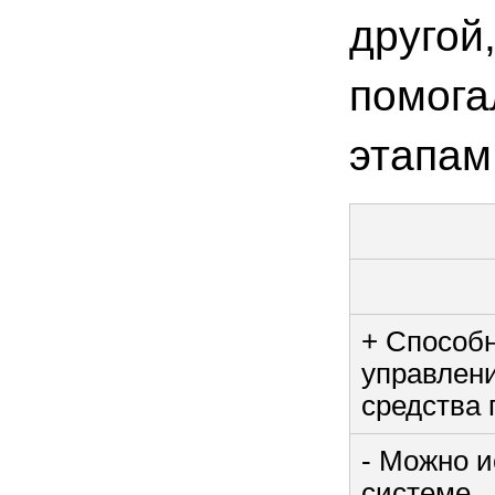
другой
помога
этапам
+ Способн
управлен
средства 
- Можно и
системе.