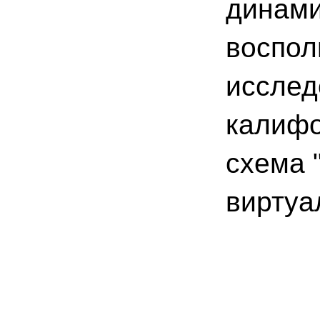
динами
воспол
исслед
калифо
схема 
виртуа