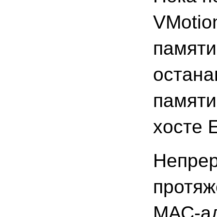
VMotio
памяти
остана
памяти
хосте 
Непрер
протяж
МАС-ад