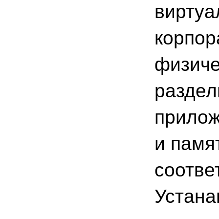
виртуа
корпор
физиче
раздел
прилож
и памя
соотве
Устана