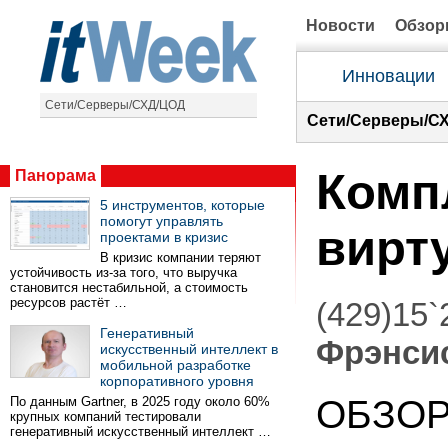
Новости
Обзо
Инновации
Сети/Серверы/СХД/ЦОД
Сети/Серверы/С
Комп
Панорама
5 инструментов, которые
помогут управлять
вирт
проектами в кризис
В кризис компании теряют
устойчивость из-за того, что выручка
становится нестабильной, а стоимость
ресурсов растёт …
(429)15`
Генеративный
Фрэнси
искусственный интеллект в
мобильной разработке
корпоративного уровня
ОБЗО
По данным Gartner, в 2025 году около 60%
крупных компаний тестировали
генеративный искусственный интеллект …