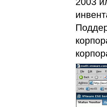
2003 и
инвент
Поддер
корпор
корпора