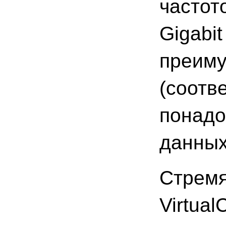
частот
Gigabi
преиму
(соотв
понадо
данных
Стремя
Virtua