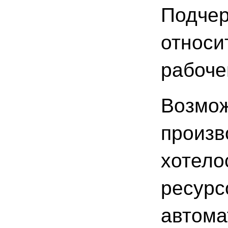
Подчер
относит
рабоче
Возмож
произв
хотело
ресурс
автома