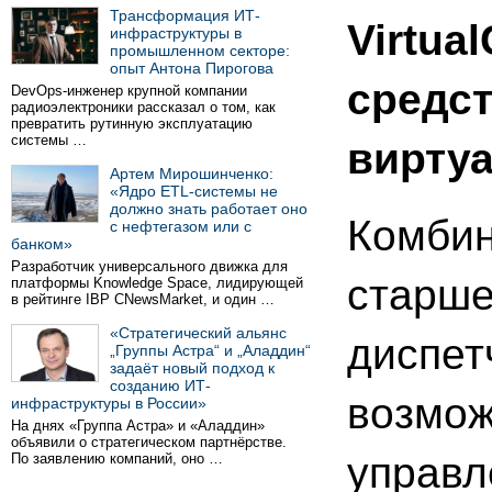
Трансформация ИТ-
Virtua
инфраструктуры в
промышленном секторе:
опыт Антона Пирогова
средст
DevOps-инженер крупной компании
радиоэлектроники рассказал о том, как
превратить рутинную эксплуатацию
системы …
вирту
Артем Мирошинченко:
«Ядро ETL-системы не
должно знать работает оно
Комбин
с нефтегазом или с
банком»
Разработчик универсального движка для
старше
платформы Knowledge Space, лидирующей
в рейтинге IBP CNewsMarket, и один …
«Стратегический альянс
диспет
„Группы Астра“ и „Аладдин“
задаёт новый подход к
созданию ИТ-
возмож
инфраструктуры в России»
На днях «Группа Астра» и «Аладдин»
объявили о стратегическом партнёрстве.
управл
По заявлению компаний, оно …