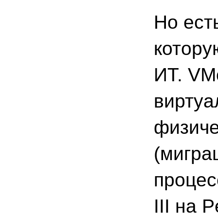
Но ест
котору
ИТ. VM
виртуа
физиче
(мигра
процес
III на 