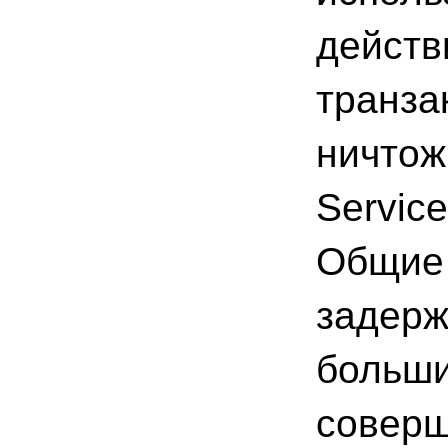
действ
транза
ничтож
Servic
Общие 
задерж
больши
соверш