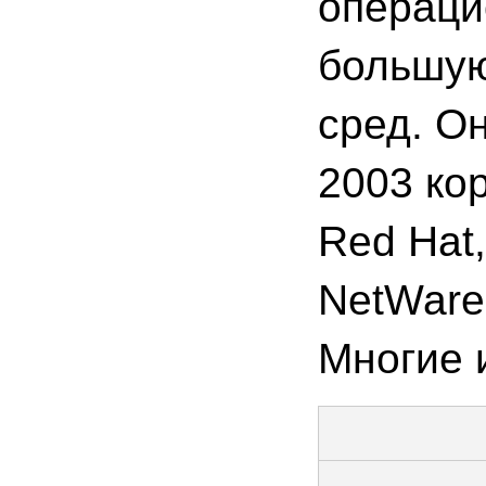
операци
большую
сред. О
2003 кор
Red Hat
NetWare 
Многие 