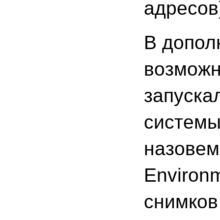
адресов
В допол
возможн
запускал
системы
назовем
Environ
снимков