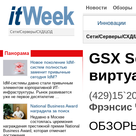
Новости
Обзоры
Инновации
Сети/Серверы/СХД/ЦОД
Сети/Серверы/СХД/
GSX S
Панорама
Новое поколение IdM-
систем полностью
вирту
заменит привычные
сегодня IdM?
IdM-системы давно стали привычным
элементом корпоративной ИТ-
инфраструктуры. Рынок развивается
(429)15`2
уже не первое десятилетие …
Фрэнсис 
National Business Award
наградила за поиск
Недавно в Москве
состоялась церемония
ОБЗОР
награждения престижной премии National
Business Award, которая отмечает
достижения …