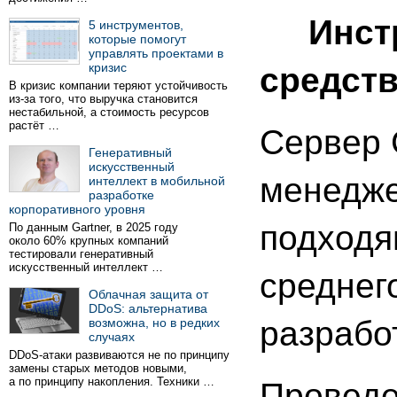
Инстру
5 инструментов,
которые помогут
управлять проектами в
кризис
средств
В кризис компании теряют устойчивость
из-за того, что выручка становится
нестабильной, а стоимость ресурсов
растёт …
Сервер 
Генеративный
искусственный
менедже
интеллект в мобильной
разработке
корпоративного уровня
подходя
По данным Gartner, в 2025 году
около 60% крупных компаний
тестировали генеративный
искусственный интеллект …
среднег
Облачная защита от
DDoS: альтернатива
разрабо
возможна, но в редких
случаях
DDoS-атаки развиваются не по принципу
замены старых методов новыми,
а по принципу накопления. Техники …
Проведе