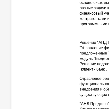
основе системы
разные задачи 
финансовый учет
контрагентами 
программными 
Решение "АНД П
"Управление фи
предложенные "
модуль "Бюджети
Решение подраз
"клиент - банк".
Отраслевое реш
функциональнос
внедрения и об
существующие о
"АНД Проджект"