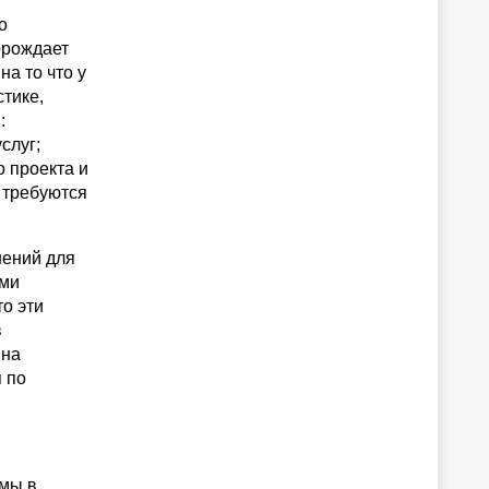
о
орождает
а то что у
тике,
:
слуг;
 проекта и
 требуются
шений для
ыми
о эти
в
 на
 по
емы в