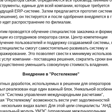
ов оператора связи: определяются все производственные 
струменты, единые для всей компании, которые требуется
будущей ERP-системе. Затем предлагается прототип систе
решение), он тестируется и после одобрения внедряется в 
е идет распространение по филиалам.
этим проводятся обучение специалистов заказчика и форм
нции из сотрудников оператора связи. Центр компетенции
бучение пользователей и поддержку создаваемой системы, 
специалисты смогут самостоятельно развивать систему и
иражирование. Это позволяет свести к минимуму использо
услуг компании - поставщика решения, сократить сроки вн
 существенно уменьшить совокупную стоимость владения.
Внедрение в "Ростелекоме"
тных доработок, используемых в решении для операторов 
был реализован еще один важный блок. Уникальной особенн
ся "Система управления международными расчетами",
я "Ростелекому" возможность вести учет задолженностей
 нескольких видах валют. Для этой цели специалисты "АНД
пециальный модуль УМЭС (управление международными