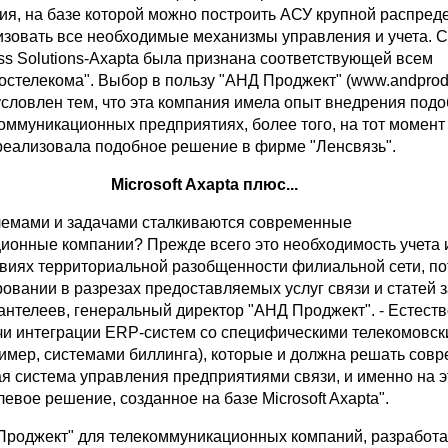
я, на базе которой можно построить АСУ крупной распред
изовать все необходимые механизмы управления и учета. 
ess Solutions-Axapta была признана соответствующей всем
стелекома". Выбор в пользу "АНД Проджект" (www.andprodje
условлен тем, что эта компания имела опыт внедрения под
коммуникационных предприятиях, более того, на тот момен
реализовала подобное решение в фирме "Ленсвязь".
Microsoft Axapta плюс...
лемами и задачами сталкиваются современные
ионные компании? Прежде всего это необходимость учета 
овиях территориальной разобщенности филиальной сети, по
ровании в разрезах предоставляемых услуг связи и статей за
антелеев, генеральный директор "АНД Проджект". - Естеств
чи интеграции ERP-систем со специфическими телекомовс
имер, системами биллинга), которые и должна решать сов
 система управления предприятиями связи, и именно на э
евое решение, созданное на базе Microsoft Axapta".
роджект" для телекоммуникационных компаний, разработа