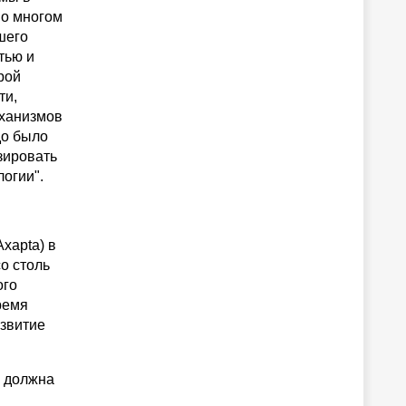
во многом
шего
тью и
рой
ти,
еханизмов
до было
зировать
огии".
xapta) в
со столь
ого
ремя
азвитие
о должна