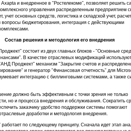
 Axapta и внедренное в "Ростелекоме", позволяет решить 
комплексного управления распределенным предприятием с
, учет основных средств, логистика и складской учет, расче
и вопросы бюджетирования, интеграция с действующими
комплексами.
Состав решения и методология его внедрения
роджект" состоит из двух главных блоков - "Основные сред
нансами". В качестве отраслевых модификаций использую
АНД Проджект" механизм "Закрытие счетов и распределени
рование" и генератор "Финансовая отчетность" для Microso
умевает интеграцию с биллинговыми системами, а также 
ение должно быть эффективным с точки зрения не только
ти, но и процесса внедрения и обслуживания. Сократить с
еспечить заказчику удобство поддержки системы помогают
траслевые доработки и методология внедрения.
 работает по следующему принципу. Сначала идет этап ана