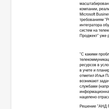
масштабировани
компании, реал
Microsoft Busin
требованиям "Ро
интегратора об
систем на теле
Проджект" уже 
"С какими проб
телекоммуникац
ресурсов в усл
в учете и плани
отметил Илья П
возникают зада
службами (напр
информационная
нацелено отрасл
Решение "АНД П