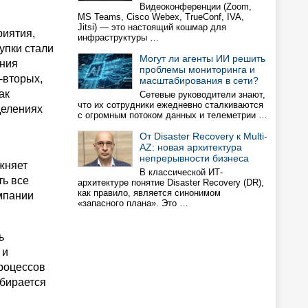
Видеоконференции (Zoom,
MS Teams, Cisco Webex, TrueConf, IVA,
Jitsi) — это настоящий кошмар для
риятия,
инфраструктуры …
упки стали
Могут ли агенты ИИ решить
ения
проблемы мониторинга и
-вторых,
масштабирования в сети?
ак
Сетевые руководители знают,
что их сотрудники ежедневно сталкиваются
делениях
с огромным потоком данных и телеметрии …
От Disaster Recovery к Multi-
AZ: новая архитектура
непрерывности бизнеса
жняет
В классической ИТ-
ть все
архитектуре понятие Disaster Recovery (DR),
как правило, является синонимом
мпании
«запасного плана». Это …
ь
 и
роцессов
ыбирается