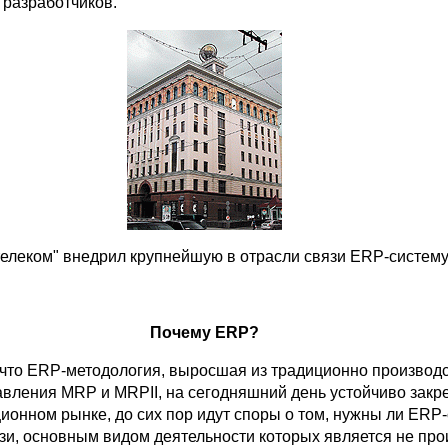
 разработчиков.
телеком" внедрил крупнейшую в отрасли связи ERP-систем
Почему ERP?
 что ERP-методология, выросшая из традиционно производ
авления MRP и MRPII, на сегодняшний день устойчиво закр
ионном рынке, до сих пор идут споры о том, нужны ли ERP
зи, основным видом деятельности которых является не про