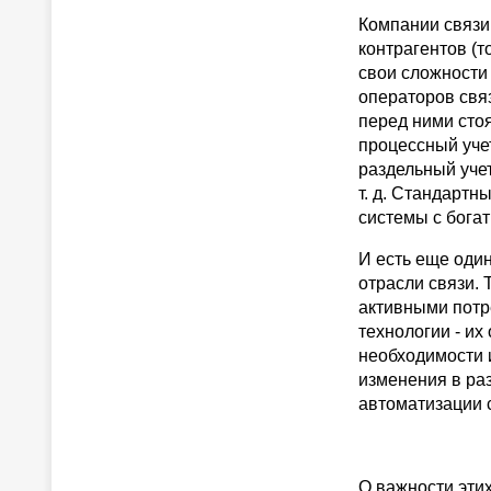
Компании связи
контрагентов (т
свои сложности 
операторов свя
перед ними сто
процессный уче
раздельный уче
т. д. Стандартн
системы с бога
И есть еще оди
отрасли связи.
активными потр
технологии - их
необходимости 
изменения в ра
автоматизации 
О важности эти