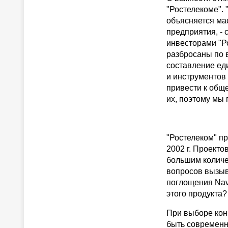
"Ростелекоме".
объясняется ма
предприятия, - 
инвесторами "Р
разбросаны по в
составление ед
и инструментов
привести к общ
их, поэтому мы
"Ростелеком" пр
2002 г. Проекто
большим количе
вопросов вызыв
поглощения Navi
этого продукта?
При выборе конк
быть современн