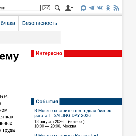
блака
Безопасность
тему
Интересно
ERP-
События
е
нном
В Москве состоится ежегодная бизнес-
регата IT SAILING DAY 2026
сятках
13 августа 2026 г. (четверг),
льных
10:00 — 20:00
, Москва
ч труда
В Москве состоится ProcessTech —