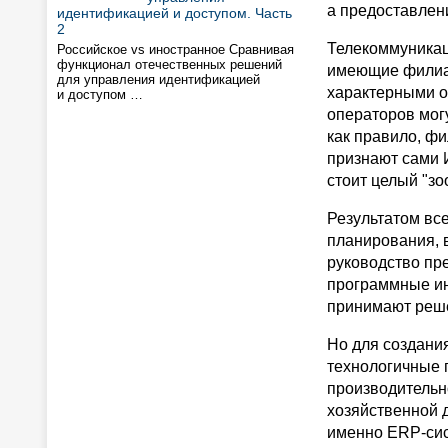
а предоставлени
идентификацией и доступом. Часть
2
Телекоммуникац
Российское vs иностранное Сравнивая
функционал отечественных решений
имеющие филиал
для управления идентификацией
характерными о
и доступом …
операторов могу
как правило, фи
признают сами 
стоит целый "зо
Результатом все
планирования, 
руководство пр
программные ин
принимают реше
Но для создани
технологичные
производительн
хозяйственной 
именно ERP-сис