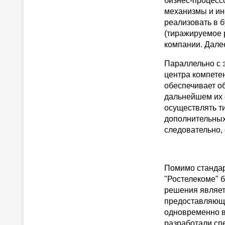
бизнес-процесс
механизмы и ин
реализовать в 
(тиражируемое 
компании. Дале
Параллельно с 
центра компете
обеспечивает о
дальнейшем их 
осуществлять т
дополнительных 
следовательно,
Помимо стандар
"Ростелекоме" 
решения являет
предоставляюща
одновременно в
разработали с