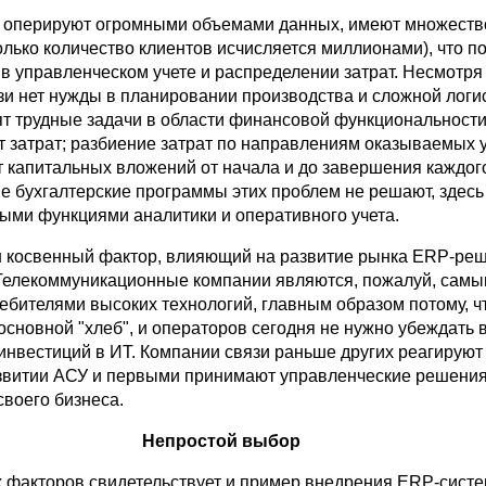
 оперируют огромными объемами данных, имеют множеств
олько количество клиентов исчисляется миллионами), что п
в управленческом учете и распределении затрат. Несмотря н
зи нет нужды в планировании производства и сложной логис
ят трудные задачи в области финансовой функциональности
т затрат; разбиение затрат по направлениям оказываемых у
т капитальных вложений от начала и до завершения каждого
ые бухгалтерские программы этих проблем не решают, здесь
тыми функциями аналитики и оперативного учета.
н косвенный фактор, влияющий на развитие рынка ERP-ре
 Телекоммуникационные компании являются, пожалуй, сам
ебителями высоких технологий, главным образом потому, чт
 основной "хлеб", и операторов сегодня не нужно убеждать 
инвестиций в ИТ. Компании связи раньше других реагируют
звитии АСУ и первыми принимают управленческие решения
своего бизнеса.
Непростой выбор
х факторов свидетельствует и пример внедрения ERP-сист