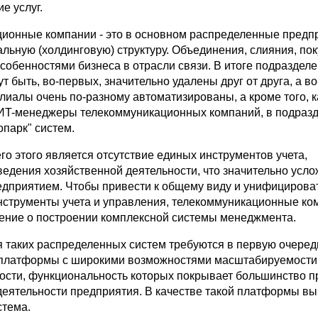
е услуг.
ионные компании - это в основном распределенные предп
ьную (холдинговую) структуру. Объединения, слияния, пок
собенностями бизнеса в отрасли связи. В итоге подраздел
т быть, во-первых, значительно удалены друг от друга, а во
лиалы очень по-разному автоматизированы, а кроме того, к
ИT-менеджеры телекоммуникационных компаний, в подраз
опарк" систем.
го этого является отсутствие единых инструментов учета,
ведения хозяйственной деятельности, что значительно усло
едприятием. Чтобы привести к общему виду и унифицирова
струменты учета и управления, телекоммуникационные ко
ние о построении комплексной системы менеджмента.
я таких распределенных систем требуются в первую очеред
 платформы с широкими возможностями масштабируемости
ости, функциональность которых покрывает большинство п
деятельности предприятия. В качестве такой платформы в
тема.