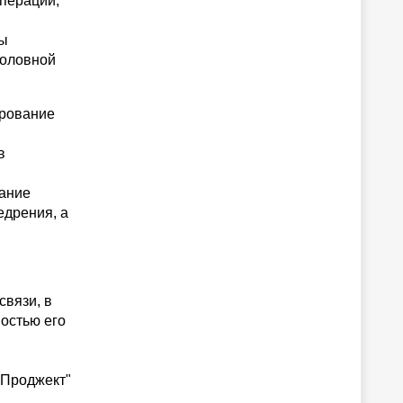
операции,
мы
головной
ирование
в
вание
едрения, а
связи, в
остью его
 Проджект"