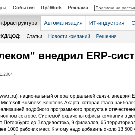
оры
События
IT@Work
Реклама
нфраструктура
Автоматизация
ИТ-индустрия
О
СХД/ЦОД:
Статьи
Новости компаний
Решения
леком" внедрил ERP-сис
11.2004
ww.rt.ru), национальный оператор дальней связи, внедрил 
 Microsoft Business Solutions-Axapta, которая стала наиболе
еализацией подобного программного продукта в отечестве
ионном секторе. Системой охвачены офисы компании в де
кт-Петербурга до Владивостока, 9 филиалов, 65 территориа
ее 1000 рабочих мест. К этому надо добавить около 13 500 