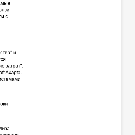
самые
вязи:
ты с
ства" и
тся
е затрат",
ft Axapta.
системами
роки
лиза