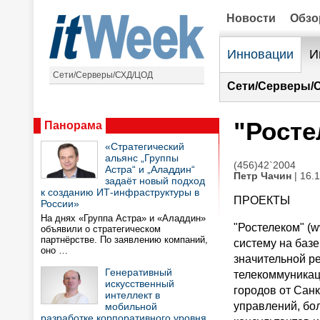
Новости
Обз
Инновации
И
Сети/Серверы/СХД/ЦОД
Сети/Серверы/
"Росте
Панорама
«Стратегический
альянс „Группы
(456)42`2004
Астра“ и „Аладдин“
Петр Чачин
| 16.
задаёт новый подход
к созданию ИТ-инфраструктуры в
ПРОЕКТЫ
России»
На днях «Группа Астра» и «Аладдин»
"Ростелеком" (w
объявили о стратегическом
партнёрстве. По заявлению компаний,
систему на базе
оно …
значительной р
Генеративный
телекоммуникац
искусственный
городов от Сан
интеллект в
управлений, бол
мобильной
разработке корпоративного уровня