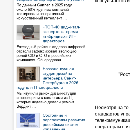
консультантов и
По данным Gartner, в 2025 году
около 60% крупных компаний
тестировали генеративный
искусственный интеллект …
«ТОП-40 диджитал-
экспертов»: время
«гибридных» ИТ-
директоров
Ежегодный рейтинг лидеров цифровой
отрасли зафиксировал эволюцию
ролей CIO и CTO в российских
компаниях. Обнародован …
Названа лучшая
студия дизайна
"Рос
интерьера Санкт-
Петербурга в 2026
году для IT-специалиста
Мы изучили рынок дизайн-студий
и поговорили с коллегами из IT,
которые недавно делали ремонт.
Вердикт …
Несмотря на то
стандартов упр
Состояние и
перспективы развития
телекоммуникац
российских систем
операторам свя
управления