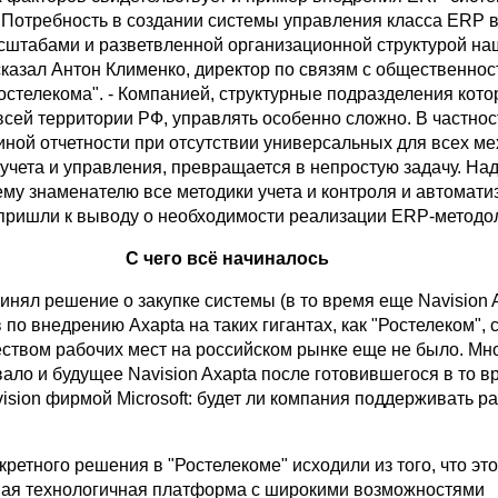
 "Потребность в создании системы управления класса ERP 
сштабами и разветвленной организационной структурой на
сказал Антон Клименко, директор по связям с общественнос
остелекома". - Компанией, структурные подразделения кото
сей территории РФ, управлять особенно сложно. В частнос
иной отчетности при отсутствии универсальных для всех м
 учета и управления, превращается в непростую задачу. На
ему знаменателю все методики учета и контроля и автомати
 пришли к выводу о необходимости реализации ERP-методол
С чего всё начиналось
инял решение о закупке системы (в то время еще Navision A
в по внедрению Axapta на таких гигантах, как "Ростелеком", 
ством рабочих мест на российском рынке еще не было. Мн
ало и будущее Navision Axapta после готовившегося в то в
sion фирмой Microsoft: будет ли компания поддерживать р
ретного решения в "Ростелекоме" исходили из того, что эт
ая технологичная платформа с широкими возможностями