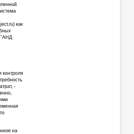
еленной
Система
ct.ru) как
обных
т "АНД
и контроля
требность
трат, -
енно,
кими
ременная
то
нное на