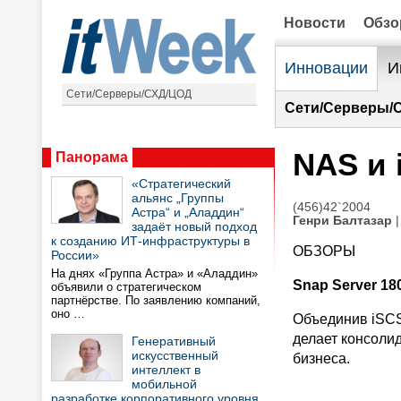
Новости
Обз
Инновации
И
Сети/Серверы/СХД/ЦОД
Сети/Серверы/
NAS и 
Панорама
«Стратегический
альянс „Группы
(456)42`2004
Астра“ и „Аладдин“
Генри Балтазар
|
задаёт новый подход
к созданию ИТ-инфраструктуры в
ОБЗОРЫ
России»
На днях «Группа Астра» и «Аладдин»
Snap Server 1
объявили о стратегическом
партнёрстве. По заявлению компаний,
оно …
Объединив iSCSI
делает консоли
Генеративный
искусственный
бизнеса.
интеллект в
мобильной
разработке корпоративного уровня