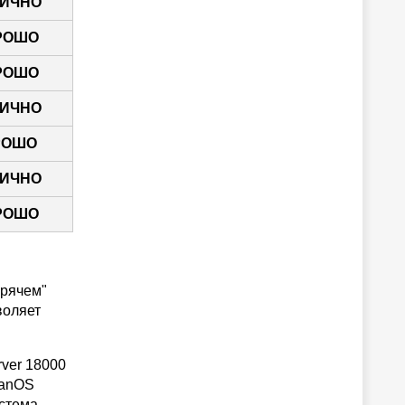
ИЧНО
РОШО
РОШО
ИЧНО
РОШО
ИЧНО
РОШО
орячем"
воляет
rver 18000
ianOS
истема