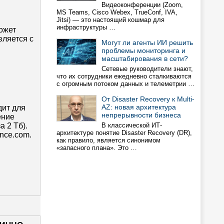
Видеоконференции (Zoom,
MS Teams, Cisco Webex, TrueConf, IVA,
Jitsi) — это настоящий кошмар для
инфраструктуры …
ожет
вляется с
Могут ли агенты ИИ решить
проблемы мониторинга и
масштабирования в сети?
Сетевые руководители знают,
что их сотрудники ежедневно сталкиваются
с огромным потоком данных и телеметрии …
От Disaster Recovery к Multi-
AZ: новая архитектура
дит для
непрерывности бизнеса
ение
 2 Тб).
В классической ИТ-
архитектуре понятие Disaster Recovery (DR),
nce.com.
как правило, является синонимом
«запасного плана». Это …