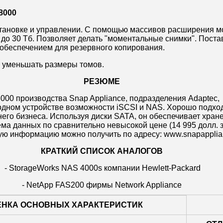
8000
тановке и управлении. С помощью массивов расширения м
до 30 Тб. Позволяет делать "моментальные снимки". Поста
обеспечением для резервного копирования.
т уменьшать размеры томов.
РЕЗЮМЕ
8000 производства Snap Appliance, подразделения Adaptec,
одном устройстве возможности iSCSI и NAS. Хорошо подхо
него бизнеса. Используя диски SATA, он обеспечивает хран
ма данных по сравнительно невысокой цене (14 995 долл. за
ю информацию можно получить по адресу: www.snapapplia
КРАТКИЙ СПИСОК АНАЛОГОВ
- StorageWorks NAS 4000s компании Hewlett-Packard
- NetApp FAS200 фирмы Network Appliance
ЕНКА ОСНОВНЫХ ХАРАКТЕРИСТИК