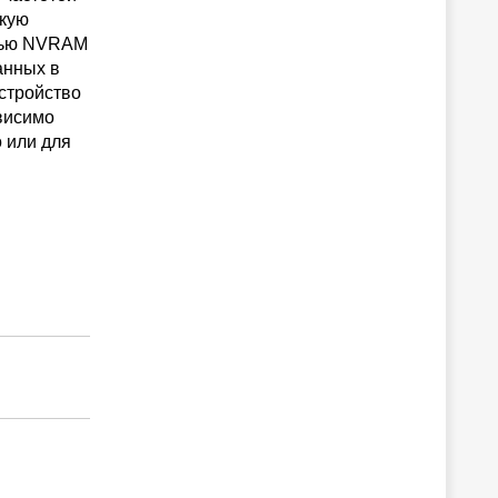
окую
ятью NVRAM
анных в
стройство
ависимо
о или для