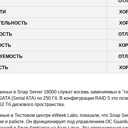
ОТЛ
ТИ
ХО
ТЕЛЬНОСТЬ
ХО
ОСТЬ
ОТЛ
ОСТЬ
ХО
УЕМОСТЬ
ОТЛ
СТЬ
ХО
анных в Snap Server 18000 служат восемь заменяемых в "г
ATA (Serial ATA) по 250 Гб. В конфигурации RAID 5 это поз
62 Тб дискового пространства.
ные в Тестовом центре eWeek Labs, показали, что Snap Se
йке и работе. Он функционирует под управлением ОС Guard
данной в Snap Appliance на базе Linux. Эта операционная с