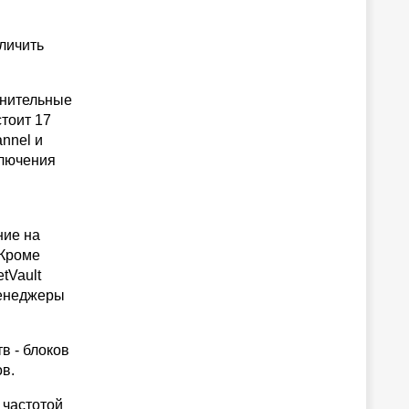
еличить
лнительные
тоит 17
nnel и
ключения
ние на
 Кроме
tVault
менеджеры
в - блоков
в.
 частотой