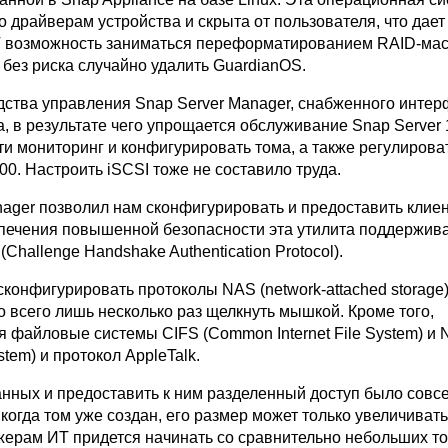
 драйверам устройства и скрыта от пользователя, что дает
 возможность заниматься переформатированием RAID-мас
без риска случайно удалить GuardianOS.
ства управления Snap Server Manager, снабженного интер
, в результате чего упрощается обслуживание Snap Server
ти мониторинг и конфигурировать тома, а также регулироват
00. Настроить iSCSI тоже не составило труда.
nager позволил нам сконфигурировать и предоставить клие
спечения повышенной безопасности эта утилита поддержив
Challenge Handshake Authentication Protocol).
сконфигурировать протоколы NAS (network-attached storage)
 всего лишь несколько раз щелкнуть мышкой. Кроме того,
 файловые системы CIFS (Common Internet File System) и
stem) и протокол AppleTalk.
анных и предоставить к ним разделенный доступ было совс
когда том уже создан, его размер может только увеличивать
ерам ИТ придется начинать со сравнительно небольших т