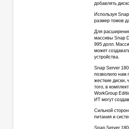
добавлять диск
Используя Snap 
размер томов д
Для расширения
массивы Snap D
995 долл. Масси
может создават
устройства.
Snap Server 18
позволило нам 
жесткие диски,
того, в комплек
WorkGroup Edit
ИТ могут созда
Сильной стороно
питания и систе
Snap Server 180