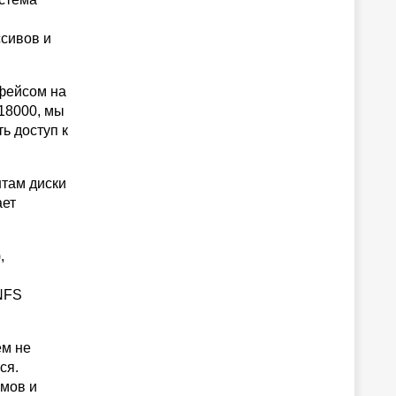
сивов и
фейсом на
 18000, мы
ь доступ к
нтам диски
ает
,
 NFS
ем не
ся.
омов и