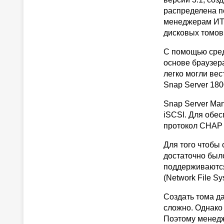
распределена по
менеджерам ИТ
дисковых томов 
С помощью сред
основе браузера
легко могли вес
Snap Server 180
Snap Server Ma
iSCSI. Для обе
протокол CHAP (
Для того чтобы 
достаточно было
поддерживаются
(Network File Sy
Создать тома д
сложно. Однако 
Поэтому менедж