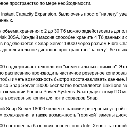
овое пространство по мере необходимости.
Instant Capacity Expansion, было очень просто "на лету" ув
анных.
 объема хранения с 2 до 30 Тб можно задействовать допо
isk 30SA. Каждый массив способен хранить 4 Тб данных и с
в подключается к Snap Server 18000 через разъем Fibre Cha
ь дополнительное дисковое пространство "на лету", без вы
000 поддерживает технологию "моментальных снимков". Это
по расписанию производить частичное резервное копирова
 чтобы иметь возможность быстро восстанавливать данные.
те со Snap Server 18000 бесплатно поставляется BakBone Ne
ion компании Fortuna Power Systems. Благодаря этому ПО 
вать резервные копии для пяти серверов Snap.
й Snap Server 18000 является наличие резервных устройст
м охлаждения, а также возможность "горячей" замены диско
00 построен на базе двух процессоров Intel Xeon с тактовой