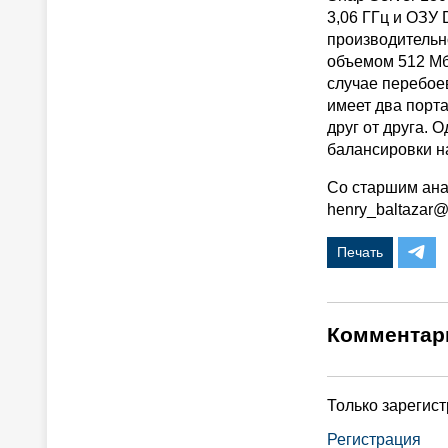
3,06 ГГц и ОЗУ 
производительн
объемом 512 Мб 
случае перебое
имеет два порта
друг от друга. 
балансировки на
Со старшим ана
henry_baltazar@z
Печать
Комментар
Только зарегис
Регистрация