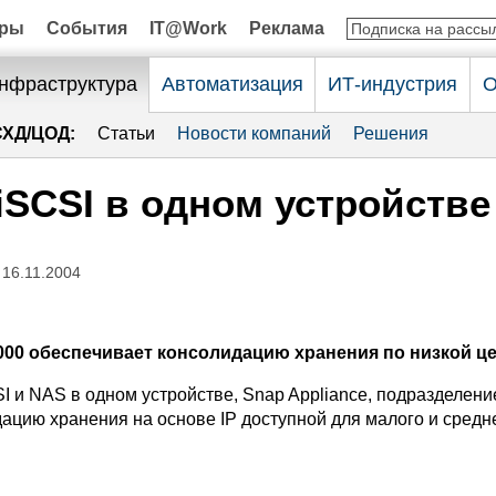
оры
События
IT@Work
Реклама
нфраструктура
Автоматизация
ИТ-индустрия
О
СХД/ЦОД:
Статьи
Новости компаний
Решения
iSCSI в одном устройстве
 16.11.2004
8000 обеспечивает консолидацию хранения по низкой ц
 и NAS в одном устройстве, Snap Appliance, подразделени
дацию хранения на основе IP доступной для малого и средн