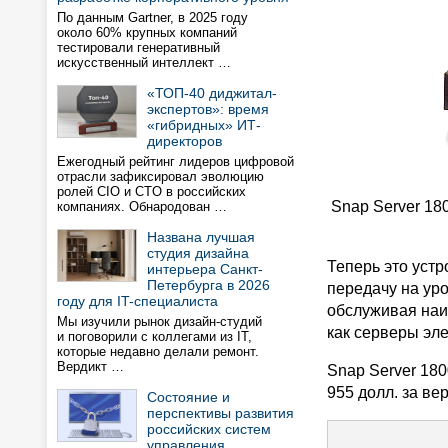
По данным Gartner, в 2025 году
около 60% крупных компаний
тестировали генеративный
искусственный интеллект …
«ТОП-40 диджитал-
экспертов»: время
«гибридных» ИТ-
директоров
Ежегодный рейтинг лидеров цифровой
отрасли зафиксировал эволюцию
ролей CIO и CTO в российских
Snap Server 18
компаниях. Обнародован …
Названа лучшая
студия дизайна
Теперь это уст
интерьера Санкт-
Петербурга в 2026
передачу на уро
году для IT-специалиста
обслуживая наи
Мы изучили рынок дизайн-студий
как серверы эле
и поговорили с коллегами из IT,
которые недавно делали ремонт.
Вердикт …
Snap Server 180
955 долл. за ве
Состояние и
перспективы развития
российских систем
управления