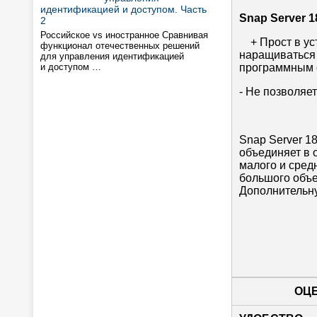
идентификацией и доступом. Часть
Snap Server 1
2
Российское vs иностранное Сравнивая
+ Прост в ус
функционал отечественных решений
наращиваться 
для управления идентификацией
и доступом …
программным 
- Не позволяе
Snap Server 1
объединяет в 
малого и сред
большого объе
Дополнительну
ОЦ