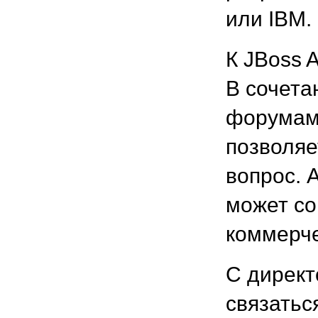
или IBM.
К JBoss 
В сочета
форумами
позволяе
вопрос. 
может со
коммерч
С дирек
связаться