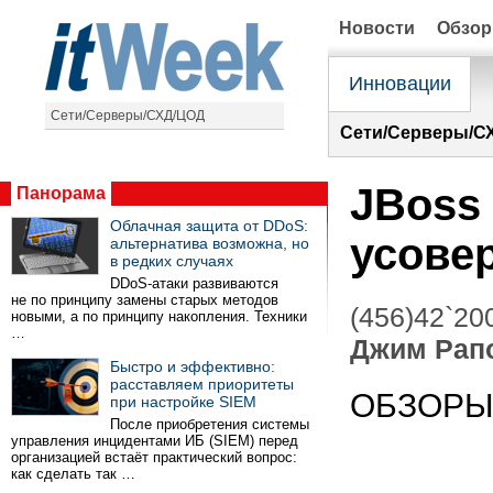
Новости
Обзо
Инновации
Сети/Серверы/СХД/ЦОД
Сети/Серверы/С
JBoss 
Панорама
Облачная защита от DDoS:
усове
альтернатива возможна, но
в редких случаях
DDoS-атаки развиваются
не по принципу замены старых методов
(456)42`20
новыми, а по принципу накопления. Техники
…
Джим Рап
Быстро и эффективно:
расставляем приоритеты
ОБЗОР
при настройке SIEM
После приобретения системы
управления инцидентами ИБ (SIEM) перед
организацией встаёт практический вопрос:
как сделать так …