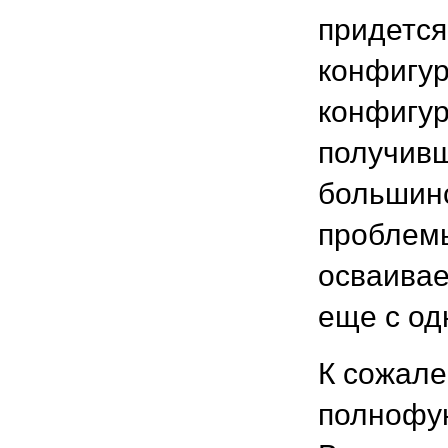
придется
конфигур
конфигур
получивш
большинс
проблемы
осваивае
еще с од
К сожале
полнофун