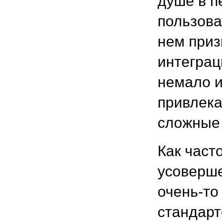
душе в п
пользова
нем приз
интеграц
немало и
привлека
сложные 
Как част
усоверше
очень-то
стандарт