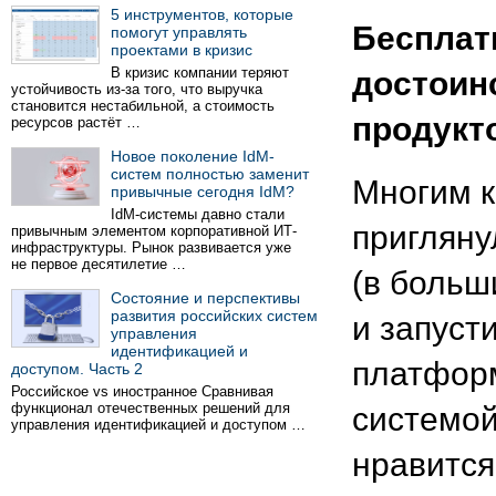
5 инструментов, которые
Бесплат
помогут управлять
проектами в кризис
В кризис компании теряют
достоин
устойчивость из-за того, что выручка
становится нестабильной, а стоимость
продукт
ресурсов растёт …
Новое поколение IdM-
систем полностью заменит
Многим к
привычные сегодня IdM?
IdM-системы давно стали
пригляну
привычным элементом корпоративной ИТ-
инфраструктуры. Рынок развивается уже
не первое десятилетие …
(в больш
Состояние и перспективы
развития российских систем
и запуст
управления
идентификацией и
платформ
доступом. Часть 2
Российское vs иностранное Сравнивая
функционал отечественных решений для
системой
управления идентификацией и доступом …
нравится