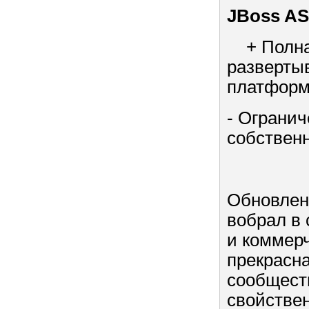
JBoss AS
+ Полная
разверты
платфо
- Ограни
собствен
Обновлен
вобрал в 
и коммерч
прекрасн
сообществ
свойствен