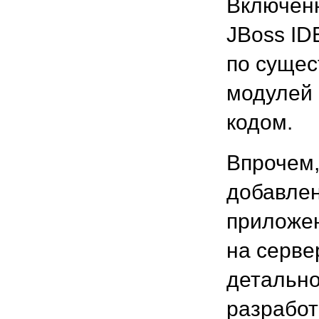
Включенн
JBoss ID
по сущес
модулей 
кодом.
Впрочем,
добавлен
приложен
на сервер
детально
разработ