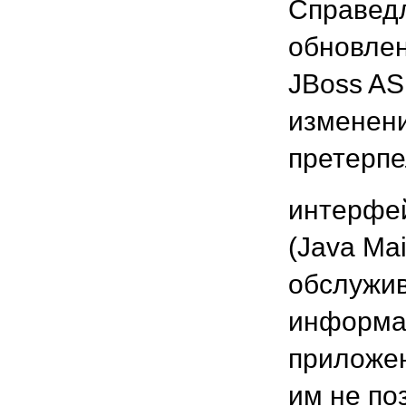
Справедл
обновлен
JBoss AS
изменени
претерпе
интерфей
(Java Ma
обслужив
информац
приложен
им не по