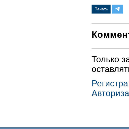
Печать
Коммен
Только з
оставлят
Регистра
Авториз