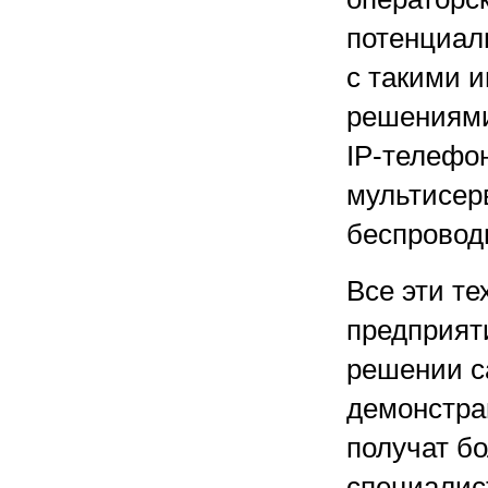
потенциал
с такими 
решениями
IP-телефо
мультисер
беспровод
Все эти т
предприят
решении с
демонстрац
получат б
специалис