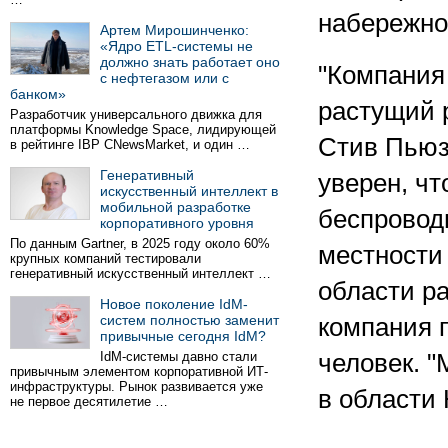
набережно
Артем Мирошинченко:
«Ядро ETL-системы не
должно знать работает оно
"Компания 
с нефтегазом или с
банком»
растущий р
Разработчик универсального движка для
платформы Knowledge Space, лидирующей
Стив Пьюзи
в рейтинге IBP CNewsMarket, и один …
Генеративный
уверен, чт
искусственный интеллект в
мобильной разработке
беспроводн
корпоративного уровня
По данным Gartner, в 2025 году около 60%
местности
крупных компаний тестировали
генеративный искусственный интеллект …
области ра
Новое поколение IdM-
систем полностью заменит
компания п
привычные сегодня IdM?
IdM-системы давно стали
человек. 
привычным элементом корпоративной ИТ-
инфраструктуры. Рынок развивается уже
в области 
не первое десятилетие …