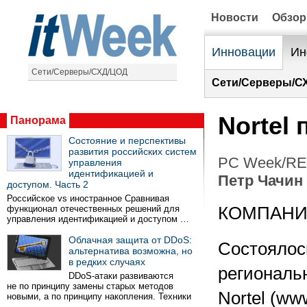
Новости
Обзо
Инновации
Ин
Сети/Серверы/СХД/ЦОД
Сети/Серверы/С
Nortel
Панорама
Состояние и перспективы
развития российских систем
PC Week/RE 
управления
идентификацией и
Петр Чачин
доступом. Часть 2
Российское vs иностранное Сравнивая
функционал отечественных решений для
КОМПАН
управления идентификацией и доступом …
Облачная защита от DDoS:
Состоялос
альтернатива возможна, но
в редких случаях
региональ
DDoS-атаки развиваются
не по принципу замены старых методов
Nortel (ww
новыми, а по принципу накопления. Техники
…