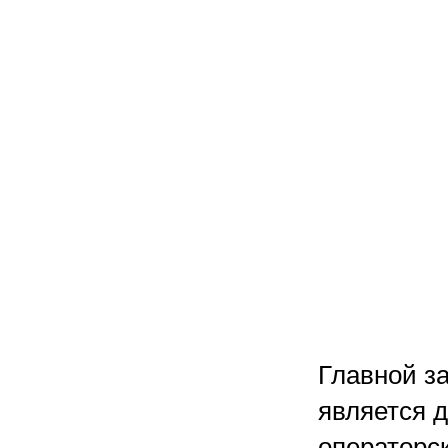
Главной з
является 
операторс