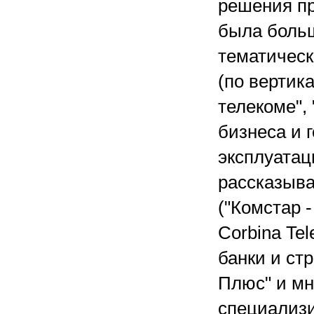
решения пр
была боль
тематическ
(по вертик
телекоме",
бизнеса и 
эксплуатац
рассказыва
("Комстар 
Corbina Te
банки и ст
Плюс" и мн
специализ