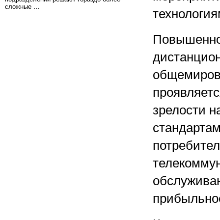
сложные …
технология
Повышенно
дистанцион
общемирова
проявляетс
зрелости н
стандартам
потребител
телекомму
обслужива
прибыльнос