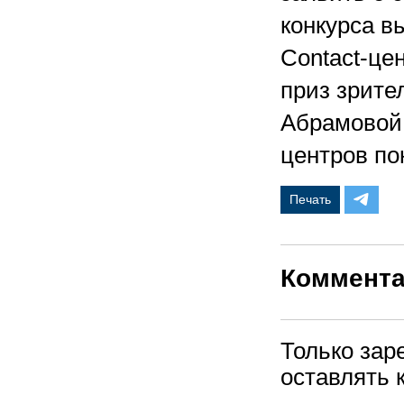
конкурса в
Contact-це
приз зрите
Абрамовой и
центров по
Печать
Коммент
Только зар
оставлять 