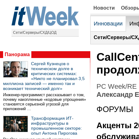
Новости
Обзор
Инновации
Инф
Сети/Серверы/СХД/ЦОД
Сети/Серверы/СХ
CallCen
Панорама
Сергей Кузнецов о
продол
техническом долге в
критических системах:
«Никто не планировал 3,5
миллиона записей — именно так и
PC Week/RE (
возникает технический долг»
Александр 
Инженер-программист рассказывает о том,
почему накопленные «кодовые упрощения»
становятся серьезной угрозой для
ФОРУМЫ
приложений …
Трансформация ИТ-
инфраструктуры в
Акценты 20
промышленном секторе:
опыт Антона Пирогова
обслужив