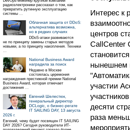
DevOps-инженер крупной компании
радиоэлектроники рассказал о том, как
превратить рутинную эксплуатацию
Интерес к 
системы …
взаимоотно
Облачная защита от DDoS:
альтернатива возможна,
но в редких случаях
центров ст
DDoS-атаки развиваются
не по принципу замены старых методов
CallCenter
новыми, а по принципу накопления. Техники
…
становится
National Business Award
нынешнем 
наградила за поиск
Недавно в Москве
"Автоматик
состоялась церемония
награждения престижной премии National
Business Award, которая отмечает
участии Ас
достижения …
участников
Евгений Шелестюк,
генеральный директор
десяти стр
DCLogic, о бизнес-регате
IT SAILING DAY, 13 августа
2026 г.
раза меньш
Евгений, чему будет посвящен IT SAILING
DAY 2026? Сегодня руководители ИТ-
мероприяти
подразделений решают гораздо более