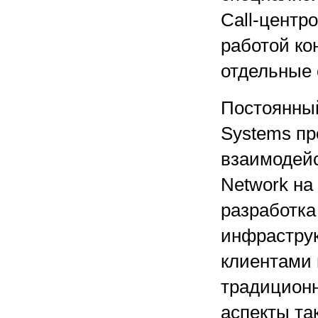
Call-центр
работой ко
отдельные 
Постоянный
Systems пр
взаимодейс
Network на
разработка
инфраструк
клиентами 
традиционн
аспекты та