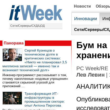
Новости
Обзор
Инновации
Инф
Сети/Серверы/СХД/ЦОД
Сети/Серверы/СХ
Бум на
Панорама
Сергей Кузнецов о
хранен
техническом долге в
критических системах:
«Никто не планировал 3,5
миллиона записей — именно так и
PC Week/RE (
возникает технический долг»
Лев Левин
| 
Инженер-программист рассказывает о том,
почему накопленные «кодовые упрощения»
становятся серьезной угрозой для
АНАЛИТИ
приложений …
Трансформация ИТ-
инфраструктуры в
Опубликова
промышленном секторе:
опыт Антона Пирогова
исследоват