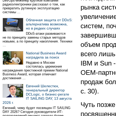
DevOps-инженер крупной компании
радиоэлектроники рассказал о том, как
рынка сист
превратить рутинную эксплуатацию
системы …
увеличение
Облачная защита от DDoS:
альтернатива возможна,
систем, по
но в редких случаях
DDoS-атаки развиваются
завершивши
не по принципу замены старых методов
новыми, а по принципу накопления. Техники
объем прод
…
всего лишь 
National Business Award
наградила за поиск
IBM и Sun 
Недавно в Москве
состоялась церемония
награждения престижной премии National
OEM-партне
Business Award, которая отмечает
достижения …
продаж бол
Евгений Шелестюк,
с. 30).
генеральный директор
DCLogic, о бизнес-регате
IT SAILING DAY, 13 августа
2026 г.
Чуть позже
Евгений, чему будет посвящен IT SAILING
DAY 2026? Сегодня руководители ИТ-
посвященны
подразделений решают гораздо более