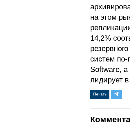
архивиров
на этом рын
репликации
14,2% соо
резервного
систем по-
Software, 
лидирует в
Печать
Коммент