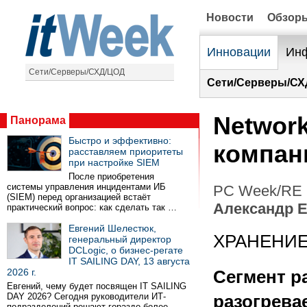
Новости
Обзор
Инновации
Инф
Сети/Серверы/СХД/ЦОД
Сети/Серверы/СХ
Network
Панорама
Быстро и эффективно:
компан
расставляем приоритеты
при настройке SIEM
После приобретения
системы управления инцидентами ИБ
PC Week/RE (
(SIEM) перед организацией встаёт
Александр 
практический вопрос: как сделать так …
Евгений Шелестюк,
ХРАНЕНИ
генеральный директор
DCLogic, о бизнес-регате
IT SAILING DAY, 13 августа
2026 г.
Сегмент 
Евгений, чему будет посвящен IT SAILING
DAY 2026? Сегодня руководители ИТ-
разогрева
подразделений решают гораздо более