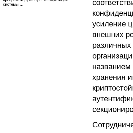
соответств
системы …
конфиденц
усиление ц
внешних ре
различных 
организаци
названием 
хранения и
криптосто
аутентифик
секциониро
Сотрудниче