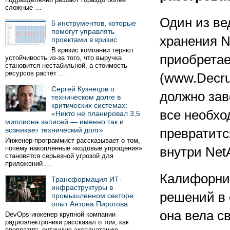
сложные …
Один из ве
5 инструментов, которые
помогут управлять
хранения N
проектами в кризис
В кризис компании теряют
приобретае
устойчивость из-за того, что выручка
становится нестабильной, а стоимость
ресурсов растёт …
(www.Decru
Сергей Кузнецов о
должно зав
техническом долге в
критических системах:
все необхо
«Никто не планировал 3,5
миллиона записей — именно так и
возникает технический долг»
превратитс
Инженер-программист рассказывает о том,
почему накопленные «кодовые упрощения»
внутри Net
становятся серьезной угрозой для
приложений …
Калифорни
Трансформация ИТ-
инфраструктуры в
решений в
промышленном секторе:
опыт Антона Пирогова
она вела с
DevOps-инженер крупной компании
радиоэлектроники рассказал о том, как
превратить рутинную эксплуатацию