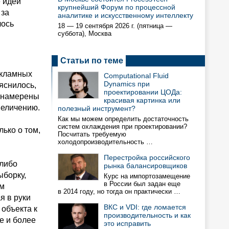
е идеи
крупнейший Форум по процессной
 за
аналитике и искусственному интеллекту
лось
18 — 19 сентября 2026 г. (пятница —
суббота), Москва
Статьи по теме
екламных
Computational Fluid
Dynamics при
яснилось,
проектировании ЦОДа:
% намерены
красивая картинка или
величению.
полезный инструмент?
Как мы можем определить достаточность
систем охлаждения при проектировании?
ько о том,
Посчитать требуемую
холодопроизводительность …
Перестройка российского
-либо
рынка балансировщиков
ыборку,
Курс на импортозамещение
в России был задан еще
ым
в 2014 году, но тогда он практически …
я в руки
ВКС и VDI: где ломается
 объекта к
производительность и как
е и более
это исправить