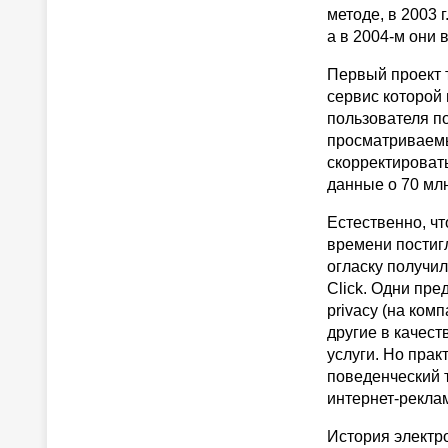
методе, в 2003 
а в 2004-м они 
Первый проект т
сервис которой
пользователя по
просматриваемы
скорректировать
данные о 70 млн
Естественно, чт
времени постиг
огласку получил
Click. Одни пре
privacy (на ко
другие в качес
услуги. Но прак
поведенческий 
интернет-рекла
История электр