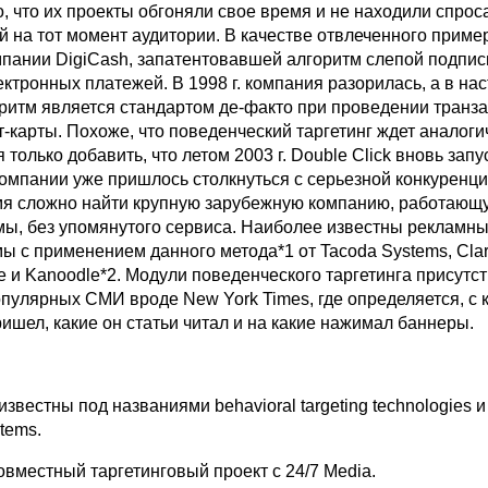
го, что их проекты обгоняли свое время и не находили спрос
 на тот момент аудитории. В качестве отвлеченного прим
мпании DigiCash, запатентовавшей алгоритм слепой подпис
ктронных платежей. В 1998 г. компания разорилась, а в на
оритм является стандартом де-факто при проведении транза
-карты. Похоже, что поведенческий таргетинг ждет аналоги
я только добавить, что летом 2003 г. Double Click вновь зап
компании уже пришлось столкнуться с серьезной конкуренци
я сложно найти крупную зарубежную компанию, работающ
мы, без упомянутого сервиса. Наиболее известны рекламн
ы с применением данного метода*1 от Tacoda Systems, Clar
 и Kanoodle*2. Модули поведенческого таргетинга присутст
опулярных СМИ вроде New York Times, где определяется, с 
ишел, какие он статьи читал и на какие нажимал баннеры.
известны под названиями behavioral targeting technologies и
tems.
овместный таргетинговый проект с 24/7 Media.