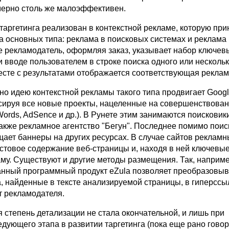
мерно столь же малоэффективен.
таргетинга реализован в контекстной рекламе, которую при
а основных типа: реклама в поисковых системах и реклама 
е рекламодатель, оформляя заказ, указывает набор ключевы
вводе пользователем в строке поиска одного или нескольк
месте с результатами отображается соответствующая реклам
но идею контекстной рекламы такого типа продвигает Googl
сируя все новые проекты, нацеленные на совершенствова
ords, AdSence и др.). В Рунете этим занимаются поисковик
также рекламное агентство "Бегун". Последнее помимо пои
ает баннеры на других ресурсах. В случае сайтов рекламн
кстовое содержание веб-страницы и, находя в ней ключевые
аму. Существуют и другие методы размещения. Так, наприме
нный программный продукт eZula позволяет преобразовыв
, найденные в тексте анализируемой страницы, в гиперссы
т рекламодателя.
 степень детализации не стала окончательной, и лишь при
дующего этапа в развитии таргетинга (пока еще рано говор