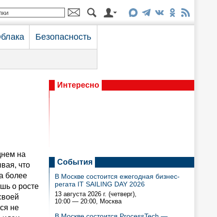
блака
Безопасность
Интересно
днем на
События
вая, что
а более
В Москве состоится ежегодная бизнес-
регата IT SAILING DAY 2026
ишь о росте
13 августа 2026 г. (четверг),
своей
10:00 — 20:00
, Москва
ся не
В Москве состоится ProcessTech —