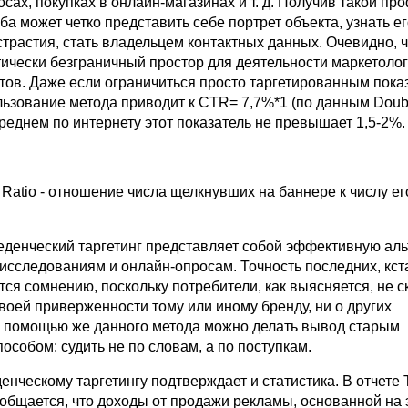
сах, покупках в онлайн-магазинах и т. д. Получив такой пр
а может четко представить себе портрет объекта, узнать е
трастия, стать владельцем контактных данных. Очевидно, ч
тически безграничный простор для деятельности маркетолог
тов. Даже если ограничиться просто таргетированным пока
ьзование метода приводит к CTR= 7,7%*1 (по данным Double
среднем по интернету этот показатель не превышает 1,5-2%.
h Ratio - отношение числа щелкнувших на баннере к числу ег
веденческий таргетинг представляет собой эффективную ал
исследованиям и онлайн-опросам. Точность последних, кста
ся сомнению, поскольку потребители, как выясняется, не 
воей приверженности тому или иному бренду, ни о других
С помощью же данного метода можно делать вывод старым
собом: судить не по словам, а по поступкам.
енческому таргетингу подтверждает и статистика. В отчете 
сообщается, что доходы от продажи рекламы, основанной на