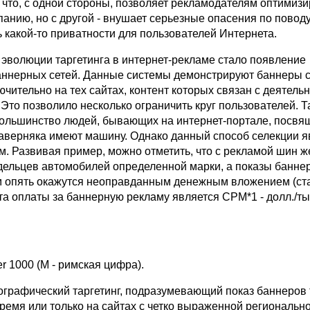
что, с одной стороны, позволяет рекламодателям оптимизи
анию, но с другой - внушает серьезные опасения по повод
 какой-то приватности для пользователей Интернета.
эволюции таргетинга в интернет-рекламе стало появление
аннерных сетей. Данные системы демонстрируют баннеры 
ючительно на тех сайтах, контент которых связан с деятель
Это позволило несколько ограничить круг пользователей. Т
льшинство людей, бывающих на интернет-портале, посв
аверняка имеют машину. Однако данный способ селекции я
м. Развивая пример, можно отметить, что с рекламой шин ж
дельцев автомобилей определенной марки, а показы банне
 опять окажутся неоправданным денежным вложением (ст
та оплаты за баннерную рекламу является CPM*1 - долл./ты
er 1000 (M - римская цифра).
ографический таргетинг, подразумевающий показ баннеров 
ремя или только на сайтах с четко выраженной региональн