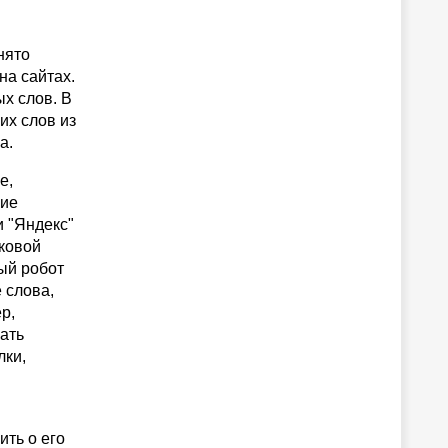
нято
на сайтах.
х слов. В
их слов из
а.
e,
ние
и "Яндекс"
сковой
ый робот
 слова,
р,
ать
лки,
ить о его