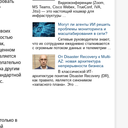
ровать
Видеоконференции (Zoom,
MS Teams, Cisco Webex, TrueConf, IVA,
у
Jitsi) — это настоящий кошмар для
инфраструктуры …
Могут ли агенты ИИ решить
проблемы мониторинга и
своих
масштабирования в сети?
ностью
Сетевые руководители знают,
ак,
что их сотрудники ежедневно сталкиваются
с огромным потоком данных и телеметрии …
ященном
вляется
От Disaster Recovery к Multi-
AZ: новая архитектура
елательно
непрерывности бизнеса
ра другим
В классической ИТ-
андартной
архитектуре понятие Disaster Recovery (DR),
как правило, является синонимом
с.
«запасного плана». Это …
только в
ой