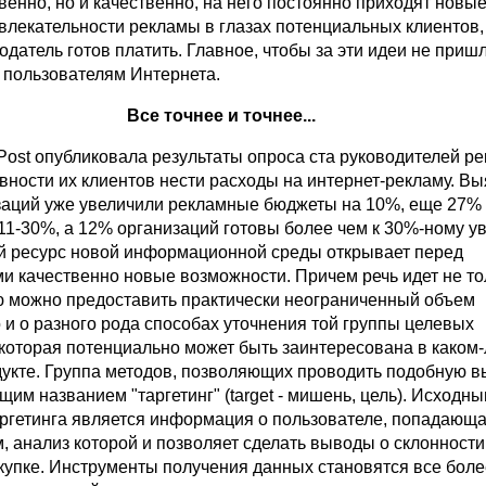
венно, но и качественно, на него постоянно приходят новы
лекательности рекламы в глазах потенциальных клиентов,
датель готов платить. Главное, чтобы за эти идеи не приш
 пользователям Интернета.
Все точнее и точнее...
Post опубликовала результаты опроса ста руководителей р
вности их клиентов нести расходы на интернет-рекламу. Вы
заций уже увеличили рекламные бюджеты на 10%, еще 27
 11-30%, а 12% организаций готовы более чем к 30%-ному у
й ресурс новой информационной среды открывает перед
и качественно новые возможности. Причем речь идет не тол
ю можно предоставить практически неограниченный объем
 и о разного рода способах уточнения той группы целевых
 которая потенциально может быть заинтересована в каком
укте. Группа методов, позволяющих проводить подобную в
щим названием "таргетинг" (target - мишень, цель). Исходн
аргетинга является информация о пользователе, попадающа
 анализ которой и позволяет сделать выводы о склонности
окупке. Инструменты получения данных становятся все боле