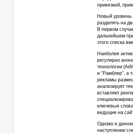
привязкой, при
Новый уровень 
разделять на дв
В первом случа
дальнейшем при 
этого списка в
Наиболее актив
регулярно анон
технологии (AdW
и "Рамблер", а 
рекламы размещ
анализирует те
вставляет рекл
специализирова
ключевые слова
ведущие на сай
Однако и данная
наступлении сле