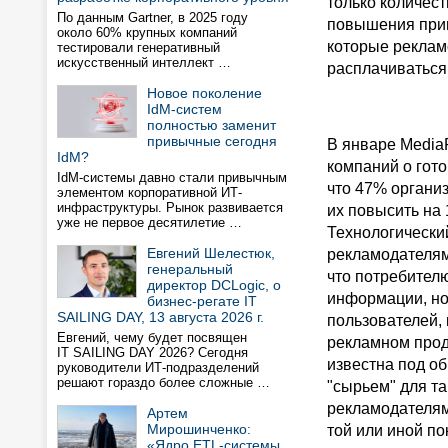
только количест
По данным Gartner, в 2025 году
повышения прив
около 60% крупных компаний
которые рекламо
тестировали генеративный
искусственный интеллект …
расплачиваться
Новое поколение
IdM-систем
полностью заменит
привычные сегодня
В январе Media
IdM?
компаний о гото
IdM-системы давно стали привычным
что 47% органи
элементом корпоративной ИТ-
инфраструктуры. Рынок развивается
их повысить на
уже не первое десятилетие …
Технологически
Евгений Шелестюк,
рекламодателям
генеральный
что потребител
директор DCLogic, о
информации, но
бизнес-регате IT
SAILING DAY, 13 августа 2026 г.
пользователей,
Евгений, чему будет посвящен
рекламном прод
IT SAILING DAY 2026? Сегодня
известна под об
руководители ИТ-подразделений
решают гораздо более сложные …
"сырьем" для т
рекламодателям,
Артем
Мирошинченко:
той или иной п
«Ядро ETL-системы