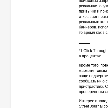
поисковых запро
рекламная служб
привычки и прис
открывает прак
рекламных аген
баннеров, испол
то время как в 
_____
*1 Click Throug
в процентах.
Кроме того, по
маркетинговым 
чаще подвергает
сообщать ни о с
пристрастиях. 
проверенным спо
Интерес к повед
Street Journal 