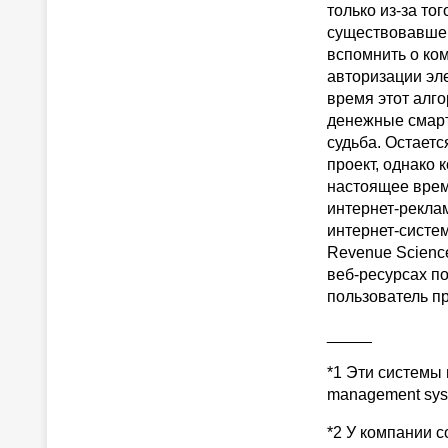
только из-за то
существовавшей
вспомнить о ко
авторизации эле
время этот алг
денежные смарт
судьба. Остаетс
проект, однако 
настоящее врем
интернет-рекла
интернет-систем
Revenue Science
веб-ресурсах п
пользователь пр
_____
*1 Эти системы 
management sys
*2 У компании с