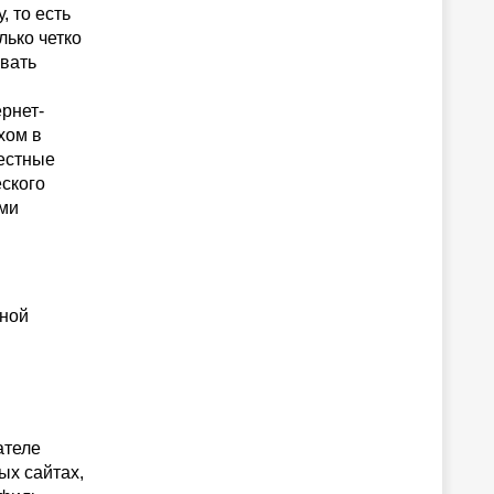
 то есть
лько четко
ивать
рнет-
хом в
местные
еского
ями
рной
ателе
ых сайтах,