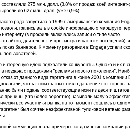
г. составляли 275 млн. долл. (3,8% от продаж всей интернет
выросли до 627 млн. долл. (уже 6,9%).
акого рода запустила в 1999 г. американская компания Eng
 позволял записывать в cookie информацию о маршруте п
 интернету (в профиль включались записи о типе часто
х сайтов, длительности просмотра и частоте посещений), 
 показ баннеров. К моменту разорения в Engage успели ск
. пользователей.
о интересную идею подхватили конкуренты. Однако и их в 
ла неудача с продажами "рекламы нового поколения". Наи
 отказ от данного вида таргетинга в конце 2001 г. компании 
дполагали, что за этим шагом стояло давление со стороны 
мпанию были поданы соответствующие иски из десяти штато
тве причины (что более вероятно) называли малую эффекти
тически все участники рынка на тот момент сошлись в одном
таргетинг был сочтен неэффективной тупиковой ветвью раз
мы.
онной коммерции знала примеры, когда многие компании р