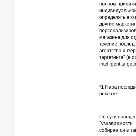
полном принятии
индивидуальной 
определять его
другие маркети
персонализиров
магазине для о
течение последн
агентства инте
таргетинга" (в о
intelligent target
_____
*1 Пара послед
рекламе.
По сути поведен
"узнаваемости"
собирается в т