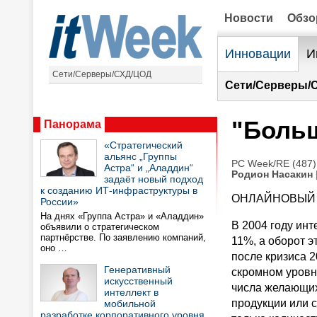
Новости
Обз
Инновации
И
Сети/Серверы/СХД/ЦОД
Сети/Серверы/
"Больш
Панорама
«Стратегический
альянс „Группы
PC Week/RE (487)
Астра“ и „Аладдин“
Родион Насакин
задаёт новый подход
к созданию ИТ-инфраструктуры в
ОНЛАЙНОВЫЙ
России»
На днях «Группа Астра» и «Аладдин»
В 2004 году ин
объявили о стратегическом
партнёрстве. По заявлению компаний,
11%, а оборот э
оно …
после кризиса 2
Генеративный
скромном уровне
искусственный
числа желающих
интеллект в
продукции или 
мобильной
разработке корпоративного уровня