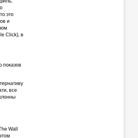
офиль,
го
то это
ов и
зом
 Click), в
о показов
ьтернативу
ти, все
склонны
The Wall
 этом