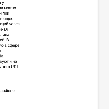
а у
ера можно
и при
стоящее
кций через
чная
устила
ей. В
ую в сфере
ые
ia,
вуют и на
какого URL
 audience