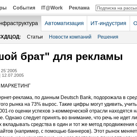
оры
События
IT@Work
Реклама
нфраструктура
Автоматизация
ИТ-индустрия
О
СХД/ЦОД:
Статьи
Новости компаний
Решения
ой брат" для рекламы
 25`2005
| 12.07.2005
 МАРКЕТИНГ
тернет-реклама, по данным Deutsch Bank, подорожала в сре
того рынка на 73% вырос. Такие цифры могут удивить, учиты
001-го оценки успехов э-коммерческой отрасли находятся н
. Однако следует принять во внимание, что речь не идет л
 вкладывать средства в один и тот же метод продвижения 
сайтов (например, с помощью баннеров). Этот рынок меняет