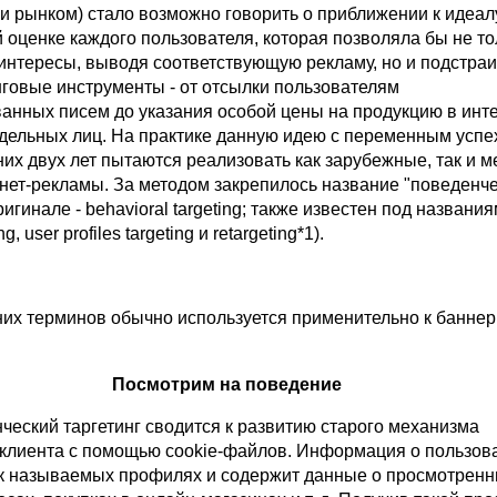
 рынком) стало возможно говорить о приближении к идеалу,
оценке каждого пользователя, которая позволяла бы не то
 интересы, выводя соответствующую рекламу, но и подстра
нговые инструменты - от отсылки пользователям
анных писем до указания особой цены на продукцию в инте
тдельных лиц. На практике данную идею с переменным успе
их двух лет пытаются реализовать как зарубежные, так и 
рнет-рекламы. За методом закрепилось название "поведенч
ригинале - behavioral targeting; также известен под названи
ing, user profiles targeting и retargeting*1).
них терминов обычно используется применительно к банне
Посмотрим на поведение
ческий таргетинг сводится к развитию старого механизма
 клиента с помощью cookie-файлов. Информация о пользов
ак называемых профилях и содержит данные о просмотренн