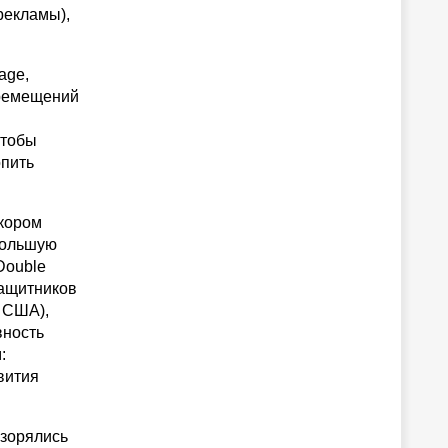
-рекламы),
age,
еремещений
чтобы
опить
скором
большую
Double
защитников
в США),
вность
:
вития
азорялись