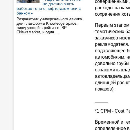
совершенными, 
не должно знать
расходы на камп
работает оно с нефтегазом или с
банком»
сохранения хоть
Разработчик универсального движка
для платформы Knowledge Space,
Первым этапом 
лидирующей в рейтинге IBP
тематических б
CNewsMarket, и один …
заказчиков искл
рекламодателя. 
подавляющее бо
автомобилям, н
довольно грубы
ознакомить вла
автовладельцам
единицей расче
показов).
_____
*1 CPM - Cost P
Временной и ге
определенное в