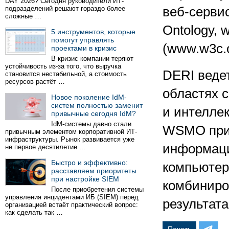
DAY 2026? Сегодня руководители ИТ-
подразделений решают гораздо более
веб-серви
сложные …
Ontology,
5 инструментов, которые
помогут управлять
(www.w3c.o
проектами в кризис
В кризис компании теряют
устойчивость из-за того, что выручка
DERI веде
становится нестабильной, а стоимость
ресурсов растёт …
областях с
Новое поколение IdM-
систем полностью заменит
и интелле
привычные сегодня IdM?
IdM-системы давно стали
WSMO приз
привычным элементом корпоративной ИТ-
инфраструктуры. Рынок развивается уже
информаци
не первое десятилетие …
Быстро и эффективно:
компьютер
расставляем приоритеты
при настройке SIEM
комбиниро
После приобретения системы
управления инцидентами ИБ (SIEM) перед
результата
организацией встаёт практический вопрос:
как сделать так …