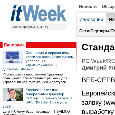
Новости
Обзо
Инновации
Ин
Сети/Серверы/СХД/ЦОД
Сети/Серверы/С
Станда
Панорама
Состояние и перспективы
развития российских систем
PC Week/RE 
управления
идентификацией и
Дмитрий У
доступом. Часть 2
Российское vs иностранное Сравнивая
функционал отечественных решений для
ВЕБ-СЕР
управления идентификацией и доступом …
Евгений Шелестюк,
Европейски
генеральный директор
DCLogic, о бизнес-регате IT
заявку (ww
SAILING DAY, 13 августа
2026 г.
выработку
Евгений, чему будет посвящен IT SAILING