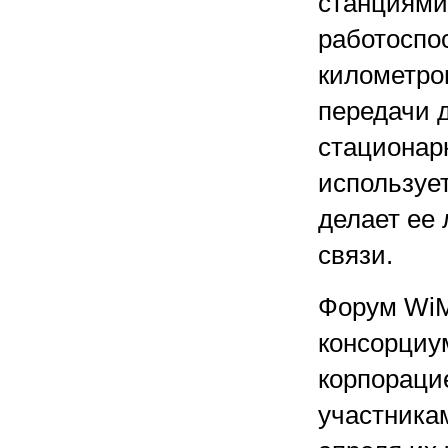
станциями
работоспос
километров
передачи д
стационар
используе
делает ее
связи.
Форум WiM
консорциум
корпорацие
участникам