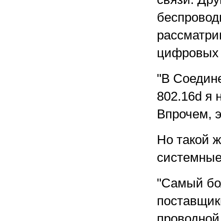
беспровод
рассматри
цифровых 
"В Соедин
802.16d я 
Впрочем, э
Но такой 
системные
"Самый бо
поставщик
проводной