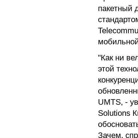
пакетный д
стандартом
Telecommun
мобильной
"Как ни ве
этой техн
конкуренц
обновленн
UMTS, - у
Solutions К
обосновать
Зачем, сп