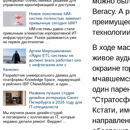
можно было
функционал отечественных решений для
управления идентификацией и доступом …
Вегасу. А 
Новое поколение IdM-
систем полностью заменит
преимущес
привычные сегодня IdM?
IdM-системы давно стали
технологи
привычным элементом корпоративной ИТ-
инфраструктуры. Рынок развивается уже
не первое десятилетие …
В ходе ма
Артем Мирошинченко:
«Ядро ETL-системы не
живое ауд
должно знать работает оно
с нефтегазом или с
окраине го
банком»
Разработчик универсального движка для
мчавшемся
платформы Knowledge Space, лидирующей
в рейтинге IBP CNewsMarket, и один …
один паре
Названа лучшая студия
дизайна интерьера Санкт-
"Стратосф
Петербурга в 2026 году для
IT-специалиста
Кстати, и
Мы изучили рынок дизайн-студий
и поговорили с коллегами из IT, которые
направлен
недавно делали ремонт. Вердикт …