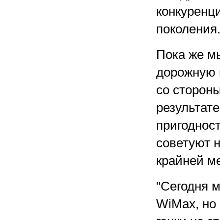
конкуренц
поколения
Пока же м
дорожную 
со сторон
результат
пригодност
советуют н
крайней ме
"Сегодня м
WiMax, но 