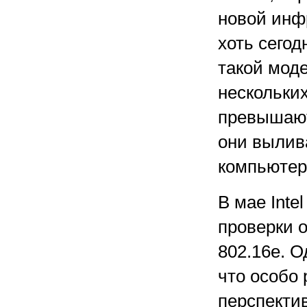
новой инф
хоть сего
такой мод
нескольких
превышают
они вылив
компьютер
В мае Inte
проверки 
802.16е. О
что особо
перспектив