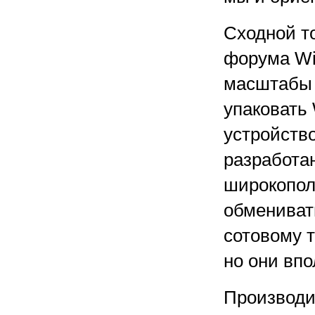
Сходной т
форума Wi
масштабы 
упаковать
устройств
разработа
широкопол
обмениват
сотовому т
но они впо
Производи