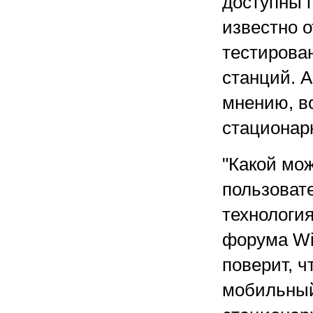
доступны п
известно о
тестирова
станций. А
мнению, во
стационарн
"Какой мож
пользоват
технология
форума WiM
поверит, 
мобильный