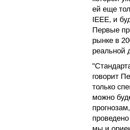
ей еще то
IEEE, и бу
Первые про
рынке в 20
реальной д
"Стандарта
говорит Пек
только сп
можно буд
прогнозам
проведено 
мы и орие