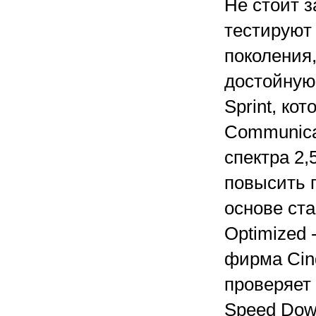
Не стоит з
тестируют
поколения,
достойную
Sprint, ко
Communica
спектра 2,
повысить 
основе ст
Optimized 
фирма Cing
проверяет
Speed Down