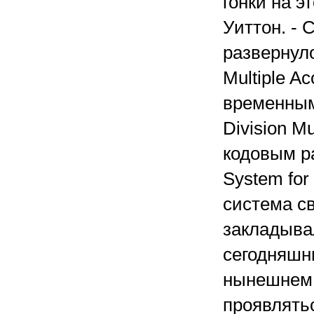
гонки на э
Уиттон. - 
развернул
Multiple A
временным
Division M
кодовым р
System for
система с
закладывал
сегодняшн
нынешнем 
проявлять