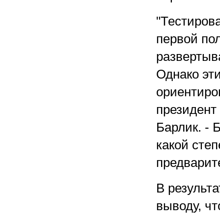
"Тестиров
первой по
развертыва
Однако эт
ориентиров
президент 
Барлик. - 
какой степ
предварит
В результ
выводу, ч