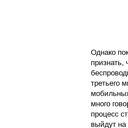
Однако по
признать,
беспроводн
третьего м
мобильных
много гово
процесс ст
выйдут на