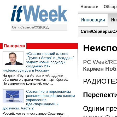
Новости
Обзо
Инновации
Ин
Сети/Серверы/СХД/ЦОД
Сети/Серверы/С
Неиспо
Панорама
«Стратегический альянс
„Группы Астра“ и „Аладдин“
PC Week/RE 
задаёт новый подход к
созданию ИТ-
Кармен Ноб
инфраструктуры в России»
На днях «Группа Астра» и «Аладдин»
объявили о стратегическом партнёрстве.
РАДИОТЕ
По заявлению компаний, оно …
Состояние и перспективы
Перспект
развития российских систем
управления
идентификацией и
Одним пре
доступом. Часть 2
Российское vs иностранное Сравнивая