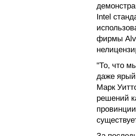
демонстра
Intel стан
использов
фирмы Alva
нелицензи
"То, что м
даже ярый
Марк Уитт
решений к
провинции
существует
За послед