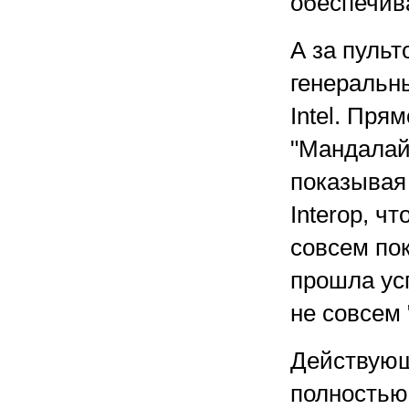
обеспечив
А за пуль
генеральн
Intel. Пря
"Мандалай
показывая
Interop, ч
совсем по
прошла ус
не совсем 
Действующ
полностью