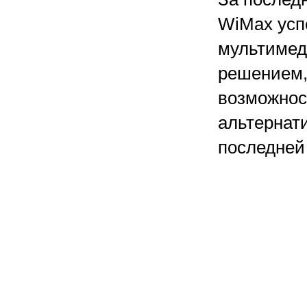
WiMax усп
мультимед
решением,
возможност
альтернат
последней