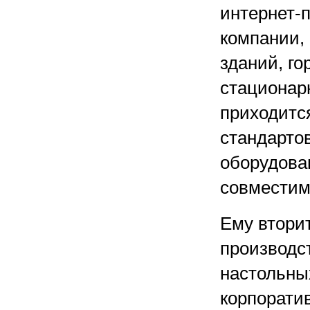
интернет-п
компании,
зданий, го
стационар
приходитс
стандарто
оборудован
совместимо
Ему втори
производс
настольны
корпорати