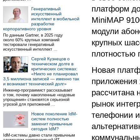
платформ до
Генеративный
искусственный
MiniMAP 910
интеллект в мобильной
разработке
корпоративного уровня
модули абоне
По данным Gartner, в 2025 году
около 60% крупных компаний
крупных шас
тестировали генеративный
искусственный интеллект …
плотностью 
Сергей Кузнецов о
техническом долге в
Новая платф
критических системах:
«Никто не планировал
3,5 миллиона записей — именно так
приложения 
и возникает технический долг»
Инженер-программист рассказывает
рассчитана 
о том, почему накопленные «кодовые
упрощения» становятся серьезной
рынок интег
угрозой для приложений …
телефонии и 
Новое поколение IdM-
систем полностью
заменит привычные
альтернатив
сегодня IdM?
IdM-системы давно стали привычным
коммунальны
элементом корпоративной ИТ-