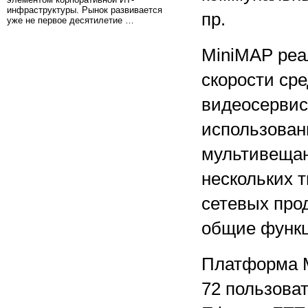
инфраструктуры. Рынок развивается
пр.
уже не первое десятилетие …
MiniMAP реал
скорости ср
видеосервис
использован
мультивещан
нескольких 
сетевых про
общие функц
Платформа M
72 пользоват