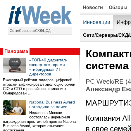
Новости
Обзоры
Инновации
Инфр
Сети/Серверы/СХД/ЦОД
Сети/Серверы/СХД/
Компакт
Панорама
«ТОП-40 диджитал-
система 
экспертов»: время
«гибридных» ИТ-
директоров
Ежегодный рейтинг лидеров цифровой
PC Week/RE (4
отрасли зафиксировал эволюцию ролей
Александр Ев
CIO и CTO в российских компаниях.
Обнародован …
МАРШРУТИ
National Business Award
наградила за поиск
Недавно в Москве
Компания All
состоялась церемония
награждения престижной премии National
Business Award, которая отмечает
в свое семе
достижения …