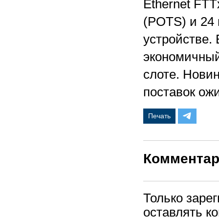
Ethernet FT
(POTS) и 24
устройстве.
экономичный
слоте. Нови
поставок ожи
Печать
Коммента
Только заре
оставлять к