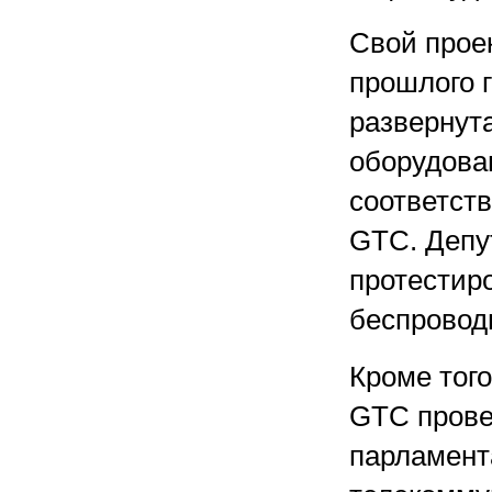
Свой прое
прошлого г
развернута
оборудован
соответств
GTC. Депу
протестир
беспровод
Кроме тог
GTC прове
парламент