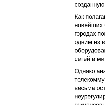
созданную 
Как полаг
новейших 
городах по
одним из 
оборудова
сетей в ми
Однако ан
телекомму
весьма ос
неурегули
финансовы