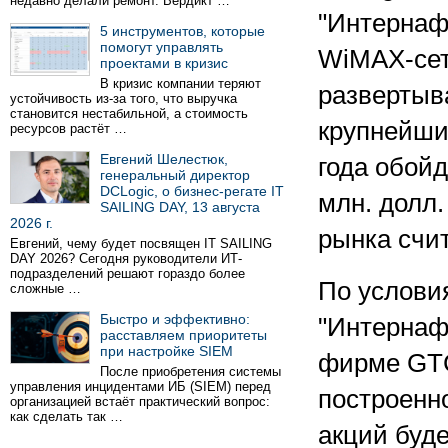
недавно делали ремонт. Вердикт …
"Интернафт
5 инструментов, которые
помогут управлять
WiMAX-сет
проектами в кризис
В кризис компании теряют
развертыв
устойчивость из-за того, что выручка
становится нестабильной, а стоимость
крупнейши
ресурсов растёт …
Евгений Шелестюк,
года обойд
генеральный директор
DCLogic, о бизнес-регате IT
млн. долл.
SAILING DAY, 13 августа
2026 г.
рынка счи
Евгений, чему будет посвящен IT SAILING
DAY 2026? Сегодня руководители ИТ-
подразделений решают гораздо более
По услови
сложные …
Быстро и эффективно:
"Интернафт
расставляем приоритеты
при настройке SIEM
фирме GTC
После приобретения системы
управления инцидентами ИБ (SIEM) перед
построенно
организацией встаёт практический вопрос:
как сделать так …
акций буд