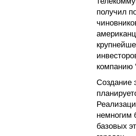
телекомму
получил п
чиновников
американц
крупнейше
инвесторов
компанию 
Создание 
планируетс
Реализация
немногим б
базовых э