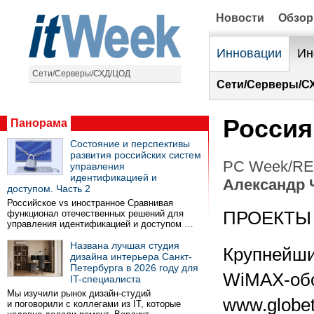
Новости
Обзо
Инновации
Ин
Сети/Серверы/СХД/ЦОД
Сети/Серверы/С
Россия
Панорама
Состояние и перспективы
развития российских систем
PC Week/RE 
управления
идентификацией и
Александр 
доступом. Часть 2
Российское vs иностранное Сравнивая
функционал отечественных решений для
ПРОЕКТЫ
управления идентификацией и доступом …
Названа лучшая студия
Крупнейши
дизайна интерьера Санкт-
Петербурга в 2026 году для
WiMAX-обо
IT-специалиста
Мы изучили рынок дизайн-студий
www.globet
и поговорили с коллегами из IT, которые