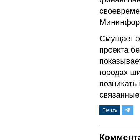
своевреме
Мининфор
Смущает э
проекта бе
показывае
городах ш
возникать
связанные
Печать
Коммент