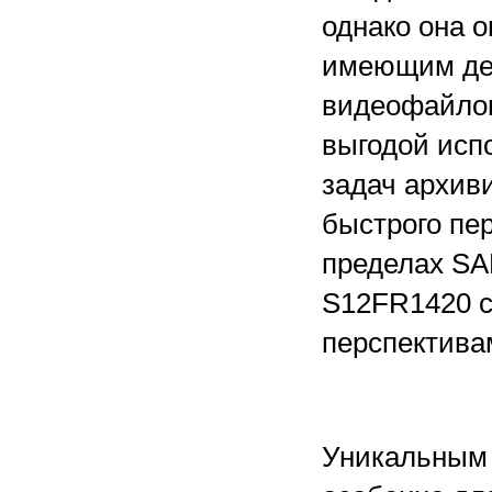
однако она 
имеющим дел
видеофайлов
выгодой испо
задач архив
быстрого пе
пределах SAN
S12FR1420 с
перспектива
Уникальным