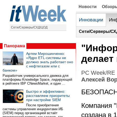
Новости
Обзор
Инновации
Инф
Сети/Серверы/СХД/ЦОД
Сети/Серверы/СХ
"Инфор
Панорама
Артем Мирошинченко:
делает
«Ядро ETL-системы не
должно знать работает оно
с нефтегазом или с
банком»
PC Week/RE 
Разработчик универсального движка для
Алексей Во
платформы Knowledge Space, лидирующей
в рейтинге IBP CNewsMarket, и один …
БЕЗОПАС
Быстро и эффективно:
расставляем приоритеты
при настройке SIEM
Компания "
После приобретения
системы управления инцидентами ИБ
(SIEM) перед организацией встаёт
создана в 
практический вопрос: как сделать так …