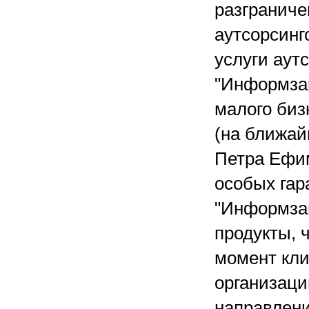
разграниче
аутсорсинг
услуги аут
"Информзащ
малого биз
(на ближай
Петра Ефим
особых гар
"Информзащ
продукты, 
момент кли
организаци
направлени