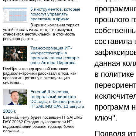
программног
5 инструментов, которые
помогут управлять
прошлого г
проектами в кризис
В кризис компании теряют
собственны
устойчивость из-за того, что выручка
становится нестабильной, а стоимость
ресурсов растёт …
составила 
Трансформация ИТ-
зафиксиров
инфраструктуры в
промышленном секторе:
данная кол
опыт Антона Пирогова
DevOps-инженер крупной компании
в политике
радиоэлектроники рассказал о том, как
превратить рутинную эксплуатацию
системы …
переориент
Евгений Шелестюк,
исключител
генеральный директор
DCLogic, о бизнес-регате
программ н
IT SAILING DAY, 13 августа
2026 г.
ключ".
Евгений, чему будет посвящен IT SAILING
DAY 2026? Сегодня руководители ИТ-
подразделений решают гораздо более
сложные …
Подводя ит