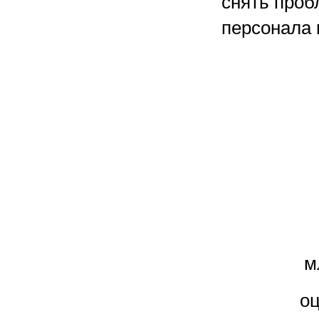
снять проб
персонала 
м
оц