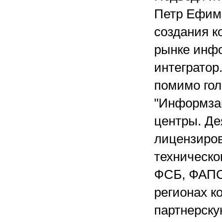
Петр Ефимо
создания к
рынке инф
интегратор.
помимо го
"Информзащ
центры. Д
лицензиро
техническо
ФСБ, ФАПСИ
регионах к
партнерску