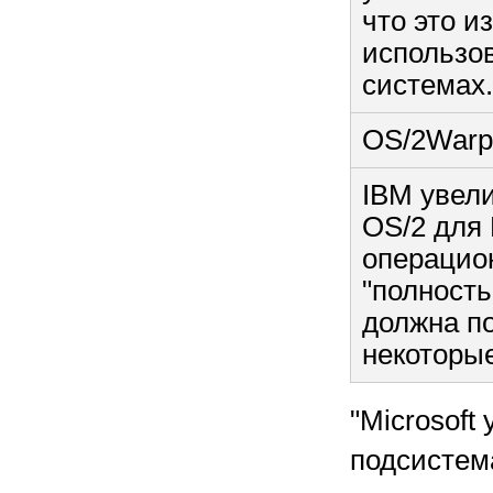
что это и
использо
система
OS/2Warp
IBM увели
OS/2 для 
операцион
"полность
должна по
некоторы
"Microsoft
подсистема