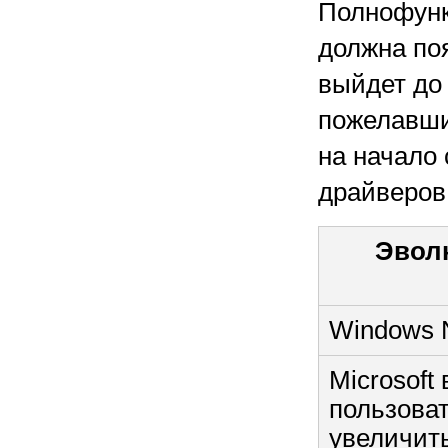
Полнофунк
должна поя
выйдет до 
пожелавши
на начало
драйверов
Эвол
Windows N
Microsoft
пользова
увеличить