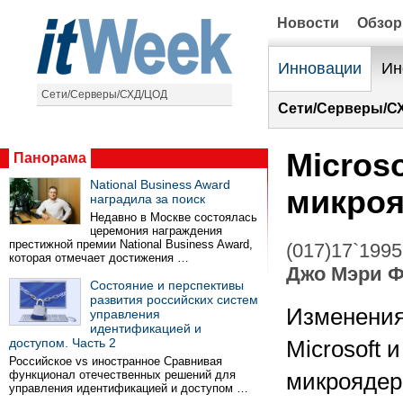
Новости
Обзо
Инновации
Ин
Сети/Серверы/СХД/ЦОД
Сети/Серверы/С
Micros
Панорама
National Business Award
микроя
наградила за поиск
Недавно в Москве состоялась
церемония награждения
престижной премии National Business Award,
(017)17`1995
которая отмечает достижения …
Джо Мэри 
Состояние и перспективы
развития российских систем
Изменения
управления
идентификацией и
доступом. Часть 2
Microsoft 
Российское vs иностранное Сравнивая
функционал отечественных решений для
микроядер
управления идентификацией и доступом …