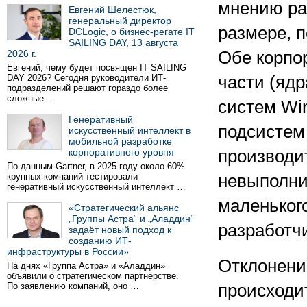
мнению ра
Евгений Шелестюк,
генеральный директор
размере, 
DCLogic, о бизнес-регате IT
SAILING DAY, 13 августа
2026 г.
Обе корпо
Евгений, чему будет посвящен IT SAILING
DAY 2026? Сегодня руководители ИТ-
части (яд
подразделений решают гораздо более
сложные …
систем Wi
Генеративный
подсистем
искусственный интеллект в
мобильной разработке
корпоративного уровня
производит
По данным Gartner, в 2025 году около 60%
крупных компаний тестировали
невыполни
генеративный искусственный интеллект …
маленького
«Стратегический альянс
„Группы Астра“ и „Аладдин“
разработч
задаёт новый подход к
созданию ИТ-
инфраструктуры в России»
Отклонени
На днях «Группа Астра» и «Аладдин»
объявили о стратегическом партнёрстве.
По заявлению компаний, оно …
происходи